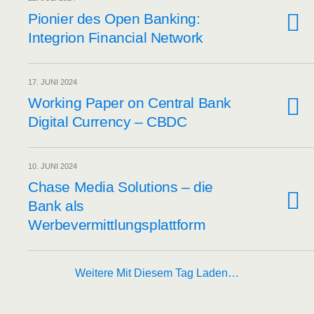
Pio­nier des Open Ban­king:
Inte­gri­on Finan­cial Network
17. JUNI 2024
Working Paper on Cen­tral Bank
Digi­tal Cur­ren­cy – CBDC
10. JUNI 2024
Cha­se Media Solu­ti­ons – die
Bank als
Werbevermittlungsplattform
Weitere Mit Diesem Tag Laden…