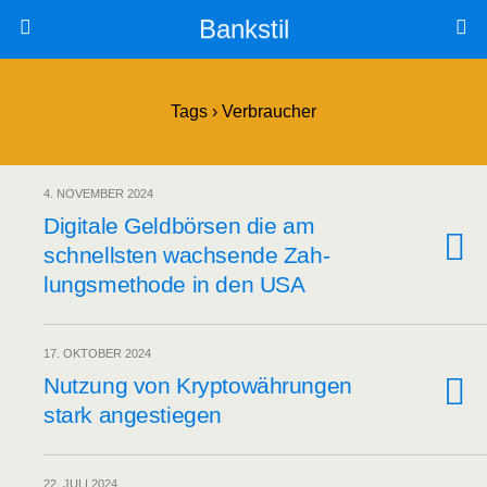
Bankstil
Tags › Verbraucher
4. NOVEMBER 2024
Digi­ta­le Geld­bör­sen die am
schnells­ten wach­sen­de Zah­
lungs­me­tho­de in den USA
17. OKTOBER 2024
Nut­zung von Kryp­to­wäh­run­gen
stark angestiegen
22. JULI 2024