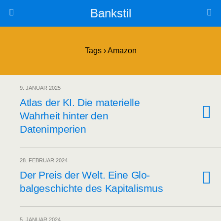
Bankstil
Tags › Amazon
9. JANUAR 2025
Atlas der KI. Die mate­ri­el­le
Wahr­heit hin­ter den
Datenimperien
28. FEBRUAR 2024
Der Preis der Welt. Eine Glo­
bal­ge­schich­te des Kapitalismus
5. JANUAR 2024