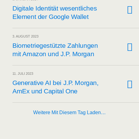
Digi­ta­le Iden­ti­tät wesent­li­ches
Ele­ment der Goog­le Wallet
3. AUGUST 2023
Bio­me­trie­ge­stütz­te Zah­lun­gen
mit Ama­zon und J.P. Morgan
11. JULI 2023
Gene­ra­ti­ve AI bei J.P. Mor­gan,
AmEx und Capi­tal One
Weitere Mit Diesem Tag Laden…