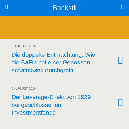
Bankstil
6. AUGUST 2026
Die dop­pel­te Ent­mach­tung: Wie
die BaFin bei einer Genos­sen­
schafts­bank durchgreift
5. AUGUST 2026
Der Levera­ge-Effekt von 1929
bei geschlos­se­nen
Investmentfonds