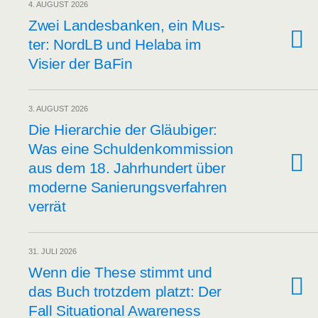
4. AUGUST 2026
Zwei Lan­des­ban­ken, ein Mus­
ter: NordLB und Hela­ba im
Visier der BaFin
3. AUGUST 2026
Die Hier­ar­chie der Gläu­bi­ger:
Was eine Schul­den­kom­mis­si­on
aus dem 18. Jahr­hun­dert über
moder­ne Sanie­rungs­ver­fah­ren
verrät
31. JULI 2026
Wenn die The­se stimmt und
das Buch trotz­dem platzt: Der
Fall Situa­tio­nal Awareness