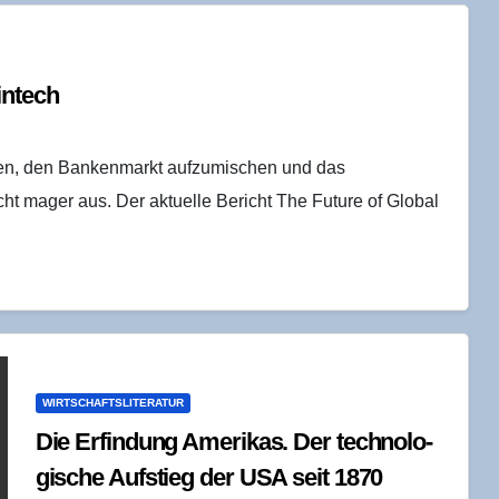
Fintech
hen, den Bankenmarkt aufzumischen und das
cht mager aus. Der aktuelle Bericht The Future of Global
WIRTSCHAFTSLITERATUR
Die Erfin­dung Ame­ri­kas. Der tech­no­lo­
gi­sche Auf­stieg der USA seit 1870