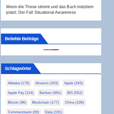
Wenn die The­se stimmt und das Buch trotz­dem
platzt: Der Fall Situa­tio­nal Awareness
Beliebte Beiträge
Schlag­wör­ter
Alibaba
(179)
Amazon
(253)
Apple
(343)
Apple Pay
(114)
Banken
(981)
BIS
(552)
Bitcoin
(96)
Blockchain
(177)
China
(108)
Commerzbank
(99)
Data
(191)