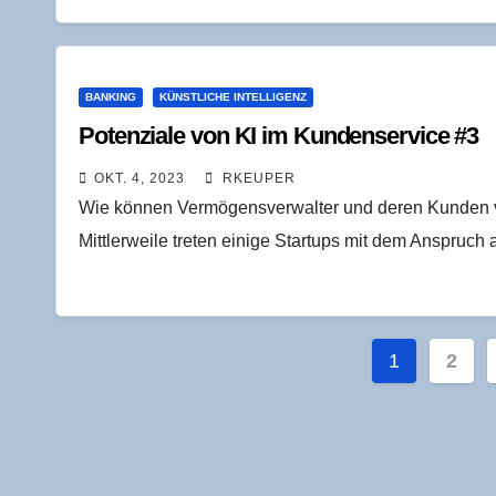
BANKING
KÜNSTLICHE INTELLIGENZ
Poten­zia­le von KI im Kun­den­ser­vice #3
OKT. 4, 2023
RKEUPER
Wie können Vermögensverwalter und deren Kunden vo
Mittlerweile treten einige Startups mit dem Anspruch
Seitenn
1
2
der
Beiträge