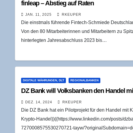
fin­leap – Abstieg auf Raten
JAN. 11, 2025
RKEUPER
Die einstmals führende Fintech-Schmiede Deutschlands
Von den 80 Mitarbeiterinnen und Mitarbeitern zu Spi
hinterlegten Jahresabschluss 2023 bis…
DIGITALE WÄHRUNGEN, DLT
REGIONALBANKEN
DZ Bank will Volks­ban­ken den Han­del mi
DEZ. 14, 2024
RKEUPER
Die DZ Bank hat ein Pilotprojekt für den Handel mit 
Krypto-Handel))((https://www.linkedin.com/posts/dz
7270008575530270721-tayw/?originalSubdomain=de))