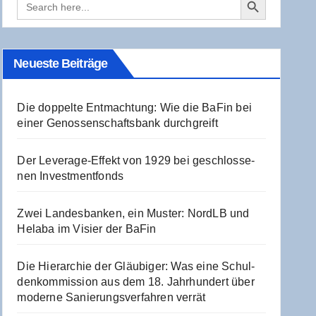
for:
Neu­es­te Beiträge
Die dop­pel­te Ent­mach­tung: Wie die BaFin bei
einer Genos­sen­schafts­bank durchgreift
Der Levera­ge-Effekt von 1929 bei geschlos­se­
nen Investmentfonds
Zwei Lan­des­ban­ken, ein Mus­ter: NordLB und
Hela­ba im Visier der BaFin
Die Hier­ar­chie der Gläu­bi­ger: Was eine Schul­
den­kom­mis­si­on aus dem 18. Jahr­hun­dert über
moder­ne Sanie­rungs­ver­fah­ren verrät