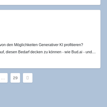
n den Möglichkeiten Generativer KI profitieren?
 auf, diesen Bedarf decken zu können - wie Bud.ai - und…
ummerierung
…
29