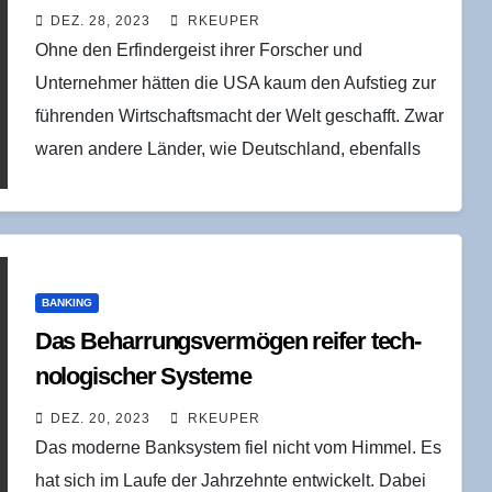
DEZ. 28, 2023
RKEUPER
Ohne den Erfindergeist ihrer Forscher und
Unternehmer hätten die USA kaum den Aufstieg zur
führenden Wirtschaftsmacht der Welt geschafft. Zwar
waren andere Länder, wie Deutschland, ebenfalls
technologischen Neuerungen gegenüber
aufgeschlossen;…
BANKING
Das Behar­rungs­ver­mö­gen rei­fer tech­
no­lo­gi­scher Systeme
DEZ. 20, 2023
RKEUPER
Das moderne Banksystem fiel nicht vom Himmel. Es
hat sich im Laufe der Jahrzehnte entwickelt. Dabei