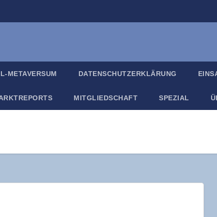
IL-META­VER­SUM
DATEN­SCHUTZ­ER­KLÄ­RUNG
EIN­
ARKT­RE­PORTS
MIT­GLIED­SCHAFT
SPE­ZI­AL
Ü