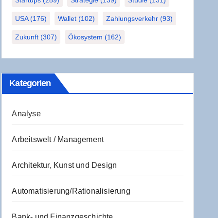
Startups
(289)
Strategie
(139)
Studie
(131)
USA
(176)
Wallet
(102)
Zahlungsverkehr
(93)
Zukunft
(307)
Ökosystem
(162)
Kate­go­rien
Analyse
Arbeitswelt / Management
Architektur, Kunst und Design
Automatisierung/Rationalisierung
Bank- und Finanzgeschichte