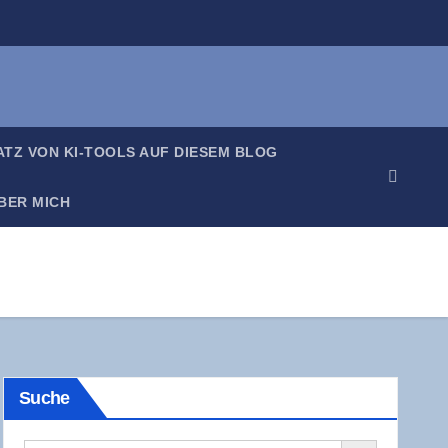
SATZ VON KI-TOOLS AUF DIE­SEM BLOG
BER MICH
Suche
Search Button
Search