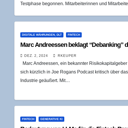
Testphase begonnen. Mitarbeiterinnen und Mitarbeit
DIGITALE WÄHRUNGEN, DLT
FINTECH
Marc And­re­es­sen beklagt “Deban­king” d
DEZ. 2, 2024
RKEUPER
Marc Andreessen, ein bekannter Risikokapitalgeber 
sich kürzlich in Joe Rogans Podcast kritisch über d
Industrie geäußert. Mit…
FINTECH
GENERATIVE KI