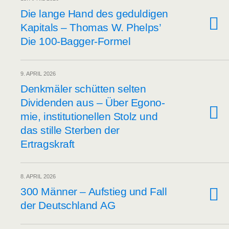
Die lan­ge Hand des gedul­di­gen
Kapi­tals – Tho­mas W. Phelps’
Die 100-Bagger-Formel
9. APRIL 2026
Denk­mä­ler schüt­ten sel­ten
Divi­den­den aus – Über Ego­no­
mie, insti­tu­tio­nel­len Stolz und
das stil­le Ster­ben der
Ertragskraft
8. APRIL 2026
300 Män­ner – Auf­stieg und Fall
der Deutsch­land AG