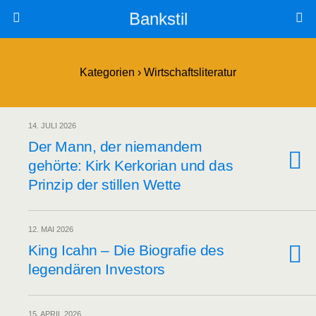
Bankstil
Kategorien ›
Wirtschaftsliteratur
14. JULI 2026
Der Mann, der nie­man­dem
gehör­te: Kirk Ker­k­ori­an und das
Prin­zip der stil­len Wette
12. MAI 2026
King Icahn – Die Bio­gra­fie des
legen­dä­ren Investors
15. APRIL 2026