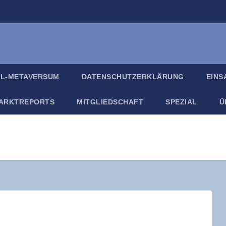
IL-META­VER­SUM
DATEN­SCHUTZ­ER­KLÄ­RUNG
EIN­
ARKT­RE­PORTS
MIT­GLIED­SCHAFT
SPE­ZI­AL
Ü