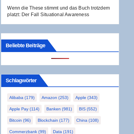
Wenn die The­se stimmt und das Buch trotz­dem
platzt: Der Fall Situa­tio­nal Awareness
Beliebte Beiträge
Schlag­wör­ter
Alibaba
(179)
Amazon
(253)
Apple
(343)
Apple Pay
(114)
Banken
(981)
BIS
(552)
Bitcoin
(96)
Blockchain
(177)
China
(108)
Commerzbank
(99)
Data
(191)