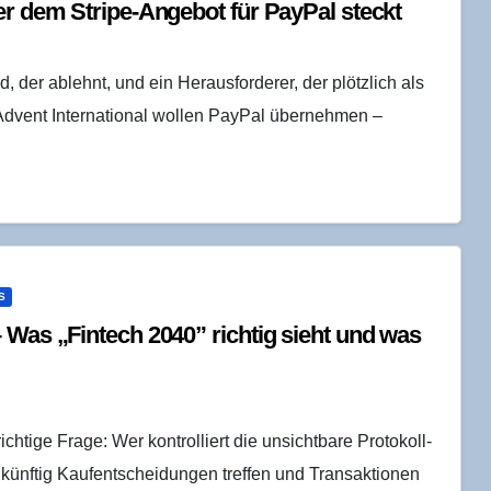
ter dem Stri­pe-Ange­bot für Pay­Pal steckt
nd, der ablehnt, und ein Herausforderer, der plötzlich als
or Advent International wollen PayPal übernehmen –
S
– Was „Fin­tech 2040” rich­tig sieht und was
chtige Frage: Wer kontrolliert die unsichtbare Protokoll-
künftig Kaufentscheidungen treffen und Transaktionen