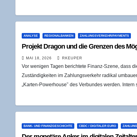
ANALYSE
REGIONALBANKEN
ZAHLUNGSVERKEHR/PAYMENTS
Pro­jekt Dra­gon und die Gren­zen des Mög
MAI 18, 2026
RKEUPER
Vor wenigen Tagen berichtete Finanz-Szene, dass di
Zuständigkeiten im Zahlungsverkehr radikal umbauen
„Karten-Powerhouse" des Verbundes werden. Intern 
BANK- UND FINANZGESCHICHTE
CBDC / DIGITALER EURO
ZAHLUNG
Der mone­tä­re Anker im digi­ta­len Zeit­al­ter: