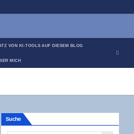
SATZ VON KI-TOOLS AUF DIE­SEM BLOG
BER MICH
Suche
Search Button
Search