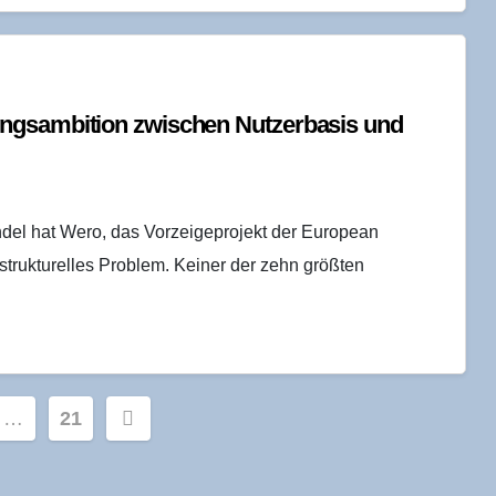
s­am­bi­ti­on zwi­schen Nut­zer­ba­sis und
ndel hat Wero, das Vorzeigeprojekt der European
 strukturelles Problem. Keiner der zehn größten
ummerierung
…
21