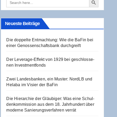
for:
Neu­es­te Beiträge
Die dop­pel­te Ent­mach­tung: Wie die BaFin bei
einer Genos­sen­schafts­bank durchgreift
Der Levera­ge-Effekt von 1929 bei geschlos­se­
nen Investmentfonds
Zwei Lan­des­ban­ken, ein Mus­ter: NordLB und
Hela­ba im Visier der BaFin
Die Hier­ar­chie der Gläu­bi­ger: Was eine Schul­
den­kom­mis­si­on aus dem 18. Jahr­hun­dert über
moder­ne Sanie­rungs­ver­fah­ren verrät