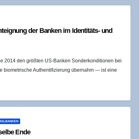
t­eig­nung der Ban­ken im Iden­ti­täts- und
le 2014 den größten US-Banken Sonderkonditionen bei
biometrische Authentifizierung übernahm — ist eine
RALBANKEN
­sel­be Ende