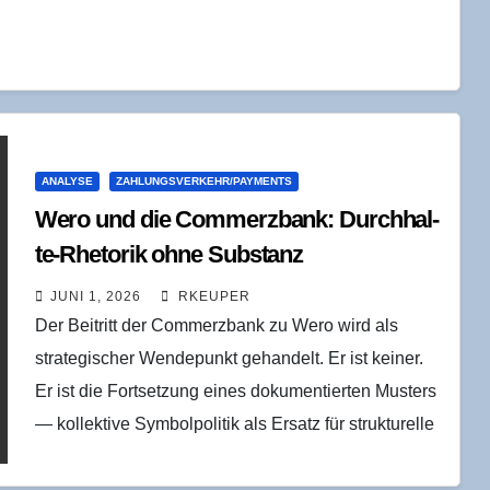
ANALYSE
ZAHLUNGSVERKEHR/PAYMENTS
Wero und die Com­merz­bank: Durch­hal­
te-Rhe­to­rik ohne Substanz
JUNI 1, 2026
RKEUPER
Der Beitritt der Commerzbank zu Wero wird als
strategischer Wendepunkt gehandelt. Er ist keiner.
Er ist die Fortsetzung eines dokumentierten Musters
— kollektive Symbolpolitik als Ersatz für strukturelle
Handlungsfähigkeit. Wer…