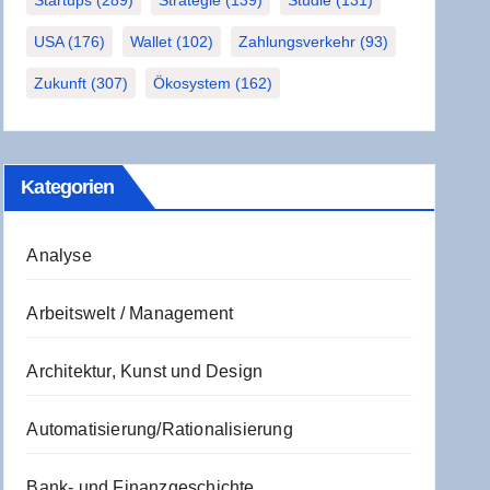
Startups
(289)
Strategie
(139)
Studie
(131)
USA
(176)
Wallet
(102)
Zahlungsverkehr
(93)
Zukunft
(307)
Ökosystem
(162)
Kate­go­rien
Analyse
Arbeitswelt / Management
Architektur, Kunst und Design
Automatisierung/Rationalisierung
Bank- und Finanzgeschichte