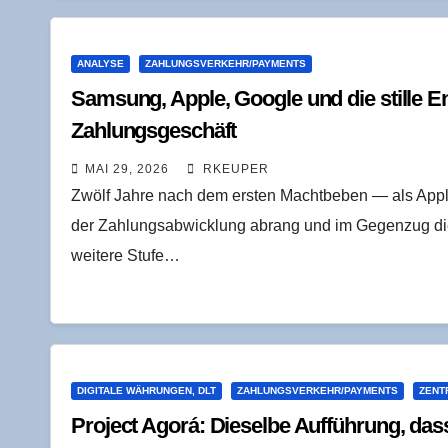
ANALYSE
ZAHLUNGSVERKEHR/PAYMENTS
Sam­sung, Apple, Goog­le und die stil­le En
Zahlungsgeschäft
MAI 29, 2026
RKEUPER
Zwölf Jahre nach dem ersten Machtbeben — als App
der Zahlungsabwicklung abrang und im Gegenzug die 
weitere Stufe…
DIGITALE WÄHRUNGEN, DLT
ZAHLUNGSVERKEHR/PAYMENTS
ZENT
Pro­ject Ago­rá: Die­sel­be Auf­füh­rung, das