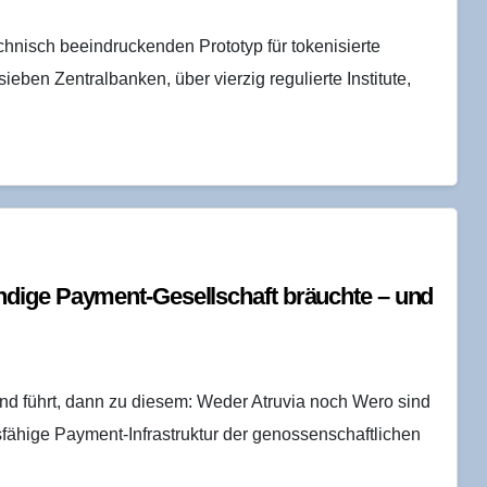
chnisch beeindruckenden Prototyp für tokenisierte
ben Zentralbanken, über vierzig regulierte Institute,
di­ge Pay­ment-Gesell­schaft bräuch­te – und
d führt, dann zu diesem: Weder Atruvia noch Wero sind
bsfähige Payment-Infrastruktur der genossenschaftlichen