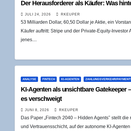
Der Her­aus­for­de­rer als Käu­fer: Was hin­
JULI 24, 2026
RKEUPER
53 Milliarden Dollar, 60,50 Dollar je Aktie, ein Vorsta
Käufer auftritt: Stripe und der Private-Equity-Invest
jenes…
ANALYSE
FINTECH
KI-AGENTEN
ZAHLUNGSVERKEHR/PAYMENT
KI-Agen­ten als unsicht­ba­re Gate­kee­per 
es verschweigt
JUNI 8, 2026
RKEUPER
Das Paper „Fintech 2040 – Hidden Agents" stellt die ri
und Vertrauensschicht, auf der autonome KI-Agenten 