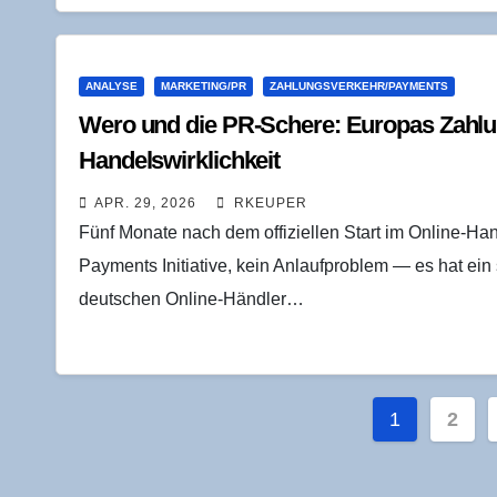
ANALYSE
MARKETING/PR
ZAHLUNGSVERKEHR/PAYMENTS
Wero und die PR-Sche­re: Euro­pas Zah­lung
Handelswirklichkeit
APR. 29, 2026
RKEUPER
Fünf Monate nach dem offiziellen Start im Online-Ha
Payments Initiative, kein Anlaufproblem — es hat ein
deutschen Online-Händler…
Seitenn
1
2
der
Beiträge