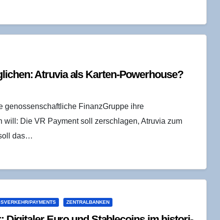
­li­chen: Atru­via als Karten-Powerhouse?
e genossenschaftliche FinanzGruppe ihre
 will: Die VR Payment soll zerschlagen, Atruvia zum
soll das…
SVERKEHR/PAYMENTS
ZENTRALBANKEN
 Digi­ta­ler Euro und Sta­b­le­co­ins im his­to­ri­