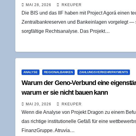
MAI 28, 2026
RKEUPER
Die BIS und das IIF haben mit Project Agorá einen te
Zentralbankreserven und Bankeinlagen vorgelegt — sie
sorgfältige Rechtsanalyse. Das Projekt…
ANALYSE
REGIONALBANKEN
ZAHLUNGSVERKEHR/PAYMENTS
War­um der Geno-Ver­bund eine eigen­stän­
war­um er sie nicht bau­en kann
MAI 20, 2026
RKEUPER
Wenn die Analyse von Projekt Dragon zu einem Befun
das richtige institutionelle Gefäß für eine wettbewer
FinanzGruppe. Atruvia…