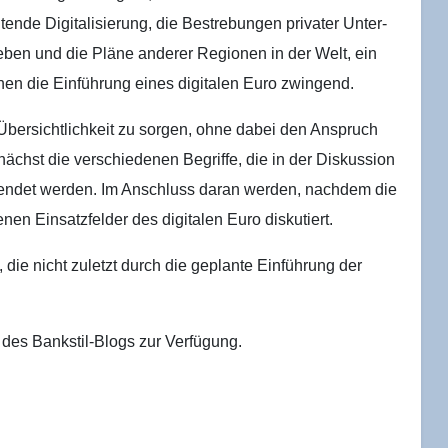
­ten­de Digi­ta­li­sie­rung, die Bestre­bun­gen pri­va­ter Unter­
­ge­ben und die Plä­ne ande­rer Regio­nen in der Welt, ein
achen die Ein­füh­rung eines digi­ta­len Euro zwingend.
 Über­sicht­lich­keit zu sor­gen, ohne dabei den Anspruch
nächst die ver­schie­de­nen Begrif­fe, die in der Dis­kus­si­on
­wen­det wer­den. Im Anschluss dar­an wer­den, nach­dem die
nen Ein­satz­fel­der des digi­ta­len Euro diskutiert.
, die nicht zuletzt durch die geplan­te Ein­füh­rung der
 des Bank­stil-Blogs zur Verfügung.