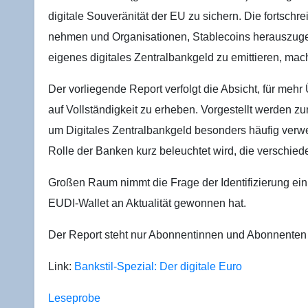
digi­ta­le Sou­ve­rä­ni­tät der EU zu sichern. Die fort­schrei
neh­men und Orga­ni­sa­tio­nen, Sta­b­le­co­ins her­aus­zu
eige­nes digi­ta­les Zen­tral­bank­geld zu emit­tie­ren, m
Der vor­lie­gen­de Report ver­folgt die Absicht, für mehr
auf Voll­stän­dig­keit zu erhe­ben. Vor­ge­stellt wer­den zu
um Digi­ta­les Zen­tral­bank­geld beson­ders häu­fig ver
Rol­le der Ban­ken kurz beleuch­tet wird, die ver­schie­de­
Gro­ßen Raum nimmt die Fra­ge der Iden­ti­fi­zie­rung ein
EUDI-Wal­let an Aktua­li­tät gewon­nen hat.
Der Report steht nur Abon­nen­tin­nen und Abon­nen­ten
Link:
Bank­stil-Spe­zi­al: Der digi­ta­le Euro
Lese­pro­be