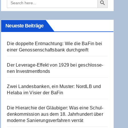
for:
Neu­es­te Beiträge
Die dop­pel­te Ent­mach­tung: Wie die BaFin bei
einer Genos­sen­schafts­bank durchgreift
Der Levera­ge-Effekt von 1929 bei geschlos­se­
nen Investmentfonds
Zwei Lan­des­ban­ken, ein Mus­ter: NordLB und
Hela­ba im Visier der BaFin
Die Hier­ar­chie der Gläu­bi­ger: Was eine Schul­
den­kom­mis­si­on aus dem 18. Jahr­hun­dert über
moder­ne Sanie­rungs­ver­fah­ren verrät