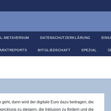
IL-META­VER­SUM
DATEN­SCHUTZ­ER­KLÄ­RUNG
EIN­
ARKT­RE­PORTS
MIT­GLIED­SCHAFT
SPE­ZI­AL
Ü
eht, dann wird der digi­ta­le Euro dazu bei­tra­gen, die
­wick­lung zu stei­gern, die Inklu­si­on zu för­dern und die