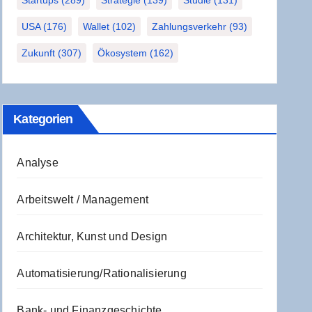
Startups
(289)
Strategie
(139)
Studie
(131)
USA
(176)
Wallet
(102)
Zahlungsverkehr
(93)
Zukunft
(307)
Ökosystem
(162)
Kate­go­rien
Analyse
Arbeitswelt / Management
Architektur, Kunst und Design
Automatisierung/Rationalisierung
Bank- und Finanzgeschichte