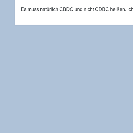
Es muss natür­lich CBDC und nicht CDBC hei­ßen. Ich b