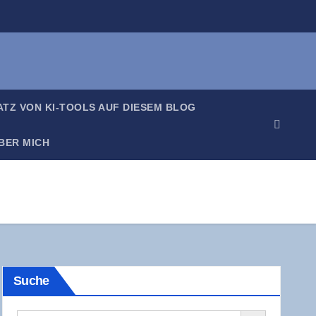
SATZ VON KI-TOOLS AUF DIE­SEM BLOG
BER MICH
Suche
Search Button
Search