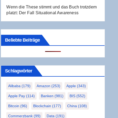
Wenn die The­se stimmt und das Buch trotz­dem
platzt: Der Fall Situa­tio­nal Awareness
Beliebte Beiträge
Schlag­wör­ter
Alibaba
(179)
Amazon
(253)
Apple
(343)
Apple Pay
(114)
Banken
(981)
BIS
(552)
Bitcoin
(96)
Blockchain
(177)
China
(108)
Commerzbank
(99)
Data
(191)