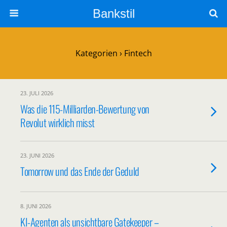
Bankstil
Kategorien ›
Fintech
23. JULI 2026
Was die 115-Mil­li­ar­den-Bewer­tung von
Revo­lut wirk­lich misst
23. JUNI 2026
Tomor­row und das Ende der Geduld
8. JUNI 2026
KI-Agen­ten als unsicht­ba­re Gate­kee­per –