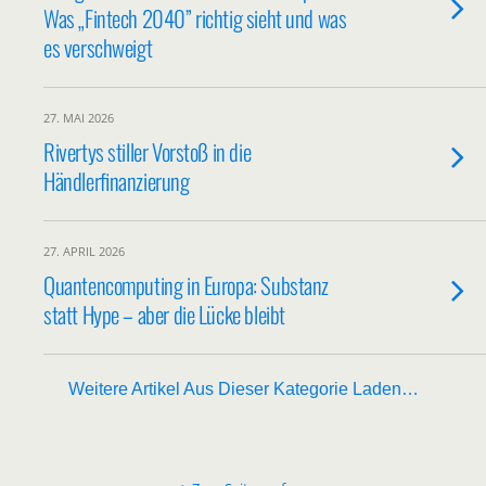
Was „Fin­tech 2040” rich­tig sieht und was
es verschweigt
27. MAI 2026
River­tys stil­ler Vor­stoß in die
Händlerfinanzierung
27. APRIL 2026
Quan­ten­com­pu­ting in Euro­pa: Sub­stanz
statt Hype – aber die Lücke bleibt
Weitere Artikel Aus Dieser Kategorie Laden…