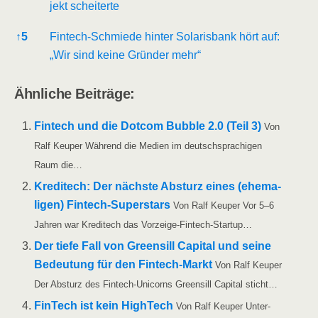
jekt scheiterte
↑
5
Fin­tech-Schmie­de hin­ter Sola­ris­bank hört auf:
„Wir sind kei­ne Grün­der mehr“
Ähn­li­che Beiträge:
Fin­tech und die Dot­com Bubble 2.0 (Teil 3)
Von
Ralf Keu­per Wäh­rend die Medi­en im deutsch­spra­chi­gen
Raum die…
Kre­di­te­ch: Der nächs­te Absturz eines (ehe­ma­
li­gen) Fin­tech-Super­stars
Von Ralf Keu­per Vor 5–6
Jah­ren war Kre­di­te­ch das Vorzeige-Fintech-Startup…
Der tie­fe Fall von Greens­ill Capi­tal und sei­ne
Bedeu­tung für den Fin­tech-Markt
Von Ralf Keu­per
Der Absturz des Fin­­tech-Uni­­corns Greens­ill Capi­tal sticht…
Fin­Tech ist kein High­Tech
Von Ralf Keu­per Unter­