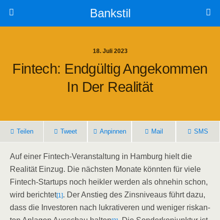
Bankstil
18. Juli 2023
Fin­tech: End­gül­tig Ange­kom­men
In Der Realität
Tei­len
Tweet
Anpin­nen
Mail
SMS
Auf einer Fin­tech-Ver­an­stal­tung in Ham­burg hielt die
Rea­li­tät Ein­zug. Die nächs­ten Mona­te könn­ten für vie­le
Fin­tech-Start­ups noch heik­ler wer­den als ohne­hin schon,
wird berich­tet
. Der Anstieg des Zins­ni­veaus führt dazu,
[1]
dass die Inves­to­ren nach lukra­ti­ve­ren und weni­ger ris­kan­