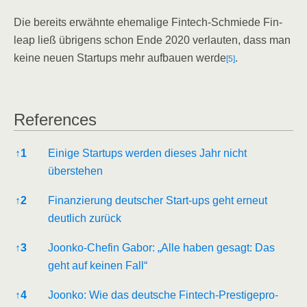
Die bereits erwähn­te ehe­ma­li­ge Fin­tech-Schmie­de Fin­
leap ließ übri­gens schon Ende 2020 ver­lau­ten, dass man
kei­ne neu­en Start­ups mehr auf­bau­en wer­de
.
[5]
Refe­ren­ces
Refe­ren­ces
↑
1
Eini­ge Start­ups wer­den die­ses Jahr nicht
überstehen
↑
2
Finan­zie­rung deut­scher Start-ups geht erneut
deut­lich zurück
↑
3
Joon­ko-Che­fin Gabor: „Alle haben gesagt: Das
geht auf kei­nen Fall“
↑
4
Joon­ko: Wie das deut­sche Fin­tech-Pres­ti­ge­pro­