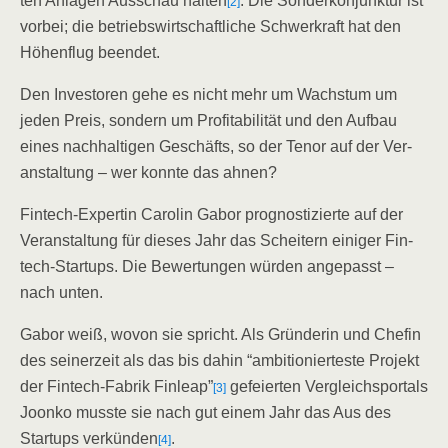
ten Anla­gen Aus­schau hal­ten
. Die Son­der­kon­junk­tur ist
[2]
vor­bei; die betriebs­wirt­schaft­li­che Schwer­kraft hat den
Höhen­flug beendet.
Den Inves­to­ren gehe es nicht mehr um Wachs­tum um
jeden Preis, son­dern um Pro­fi­ta­bi­li­tät und den Auf­bau
eines nach­hal­ti­gen Geschäfts, so der Tenor auf der Ver­
an­stal­tung – wer konn­te das ahnen?
Fin­tech-Exper­tin Caro­lin Gabor pro­gnos­ti­zier­te auf der
Ver­an­stal­tung für die­ses Jahr das Schei­tern eini­ger Fin­
tech-Start­ups. Die Bewer­tun­gen wür­den ange­passt –
nach unten.
Gabor weiß, wovon sie spricht. Als Grün­de­rin und Che­fin
des sei­ner­zeit als das bis dahin “ambi­tio­nier­tes­te Pro­jekt
der Fin­tech-Fabrik Fin­leap”
gefei­er­ten Ver­gleichs­por­tals
[3]
Joon­ko muss­te sie nach gut einem Jahr das Aus des
Start­ups ver­kün­den
.
[4]