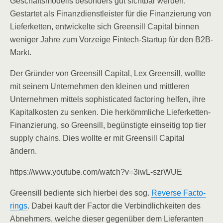
Geschäfts­mo­dells beson­ders gut sicht­bar wer­den.
Gestar­tet als Finanz­dienst­leis­ter für die Finan­zie­rung von
Lie­fer­ket­ten, ent­wi­ckel­te sich Greens­ill Capi­tal bin­nen
weni­ger Jah­re zum Vor­zei­ge Fin­tech-Start­up für den B2B-
Markt.
Der Grün­der von Greens­ill Capi­tal, Lex Greens­ill, woll­te
mit sei­nem Unter­neh­men den klei­nen und mitt­le­ren
Unter­neh­men mit­tels sophisti­ca­ted fac­to­ring hel­fen, ihre
Kapi­tal­kos­ten zu sen­ken. Die her­kömm­li­che Lie­fer­ket­ten-
Finan­zie­rung, so Greens­ill, begüns­tig­te ein­sei­tig top tier
sup­p­ly chains. Dies woll­te er mit Greens­ill Capi­tal
ändern.
https://www.youtube.com/watch?v=3iwL-szrWUE
Greens­ill bedien­te sich hier­bei des sog.
Rever­se Fac­to­
rings
. Dabei kauft der Fac­tor die Ver­bind­lich­kei­ten des
Abneh­mers, wel­che die­ser gegen­über dem Lie­fe­ran­ten