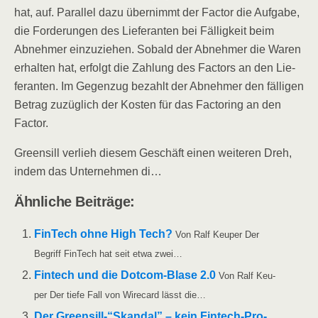
hat, auf. Par­al­lel dazu über­nimmt der Fac­tor die Auf­ga­be,
die For­de­run­gen des Lie­fe­ran­ten bei Fäl­lig­keit beim
Abneh­mer ein­zu­zie­hen. Sobald der Abneh­mer die Waren
erhal­ten hat, erfolgt die Zah­lung des Fac­tors an den Lie­
fe­ran­ten. Im Gegen­zug bezahlt der Abneh­mer den fäl­li­gen
Betrag zuzüg­lich der Kos­ten für das Fac­to­ring an den
Factor.
Greens­ill ver­lieh die­sem Geschäft einen wei­te­ren Dreh,
indem das Unter­neh­men di…
Ähn­li­che Beiträge:
Fin­Tech ohne High Tech?
Von Ralf Keu­per Der
Begriff Fin­Tech hat seit etwa zwei…
Fin­tech und die Dot­­com-Bla­­se 2.0
Von Ralf Keu­
per Der tie­fe Fall von Wire­card lässt die…
Der Greensill-“Skandal” – kein Fin­tech-Pro­