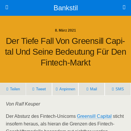
Bankstil
8. März 2021
Der Tie­fe Fall Von Greens­ill Capi­
Tal Und Sei­ne Bedeu­tung Für Den
Fintech-Markt
Tei­len
Tweet
Anpin­nen
Mail
SMS
Von Ralf Keuper
Der Absturz des Fin­tech-Uni­corns
Greens­ill Capi­tal
sticht
inso­fern her­aus, als hier­an die Gren­zen des Fin­tech-