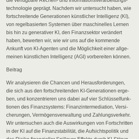
die ver­füg­ba­re Rechen- und Infor­ma­ti­ons­ver­ar­bei­tungs­
tech­no­lo­gie geprägt. Nach­dem wir unter­sucht haben, wie
fort­schrei­ten­de Gene­ra­tio­nen künst­li­cher Intel­li­genz (KI),
von regel­ba­sier­ten Sys­te­men über maschi­nel­les Ler­nen
bis hin zu gene­ra­ti­ver KI, den Finanz­sek­tor ver­än­dert
haben, bewer­ten wir, wie wir uns auf die kom­men­de
Ankunft von KI-Agen­ten und die Mög­lich­keit einer all­ge­
mei­nen künst­li­chen Intel­li­genz (AGI) vor­be­rei­ten können.
Bei­trag
Wir ana­ly­sie­ren die Chan­cen und Her­aus­for­de­run­gen,
die sich aus den fort­schrei­ten­den KI-Gene­ra­tio­nen erge­
ben, und kon­zen­trie­ren uns dabei auf vier Schlüs­sel­funk­
tio­nen des Finanz­sys­tems: Finanz­in­ter­me­dia­ti­on, Ver­si­
che­run­gen, Ver­mö­gens­ver­wal­tung und Zah­lungs­ver­kehr.
Wir unter­su­chen auch die Aus­wir­kun­gen von Fort­schrit­ten
in der KI auf die Finanz­sta­bi­li­tät, die Auf­sichts­po­li­tik und