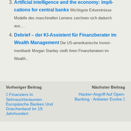
Arti­fi­ci­al intel­li­gence and the eco­no­my: impli­
ca­ti­ons for cen­tral banks
Wich­tigs­te Erkennt­nis­se
Model­le des maschi­nel­len Ler­nens zeich­nen sich dadurch
aus,…
Debrief – der KI-Assis­­tent für Finanz­be­ra­ter im
Wealth Manage­ment
Die US-ame­ri­­ka­­ni­­sche Invest­
ment­bank Mor­gan Stan­ley stellt ihren Finanz­be­ra­tern im
Wealth…
Vorheriger Beitrag
Nächster Beitrag
Hacker-Angriff Auf Open-
Finanziers In
Banking - Anbieter Evolve
Sehnsuchtsräumen.
Europäische Banken Und
Griechenland Im 19.
Jahrhundert