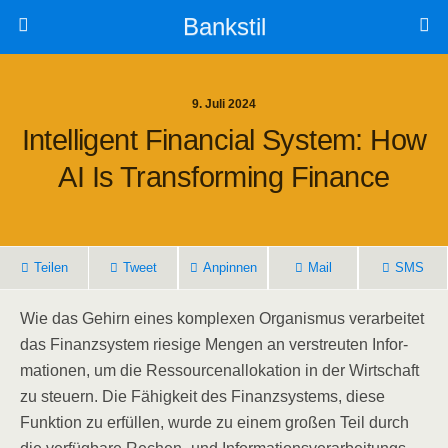
Bankstil
9. Juli 2024
Intel­li­gent Finan­cial Sys­tem: How
AI Is Trans­forming Finance
Tei­len
Tweet
Anpin­nen
Mail
SMS
Wie das Gehirn eines kom­ple­xen Orga­nis­mus ver­ar­bei­tet
das Finanz­sys­tem rie­si­ge Men­gen an ver­streu­ten Infor­
ma­tio­nen, um die Res­sour­cen­al­lo­ka­ti­on in der Wirt­schaft
zu steu­ern. Die Fähig­keit des Finanz­sys­tems, die­se
Funk­ti­on zu erfül­len, wur­de zu einem gro­ßen Teil durch