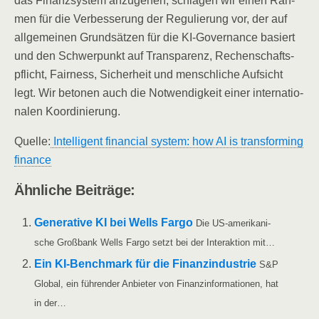
das Finanz­sys­tem anzu­ge­hen, schla­gen wir einen Rah­
men für die Ver­bes­se­rung der Regu­lie­rung vor, der auf
all­ge­mei­nen Grund­sät­zen für die KI-Gover­nan­ce basiert
und den Schwer­punkt auf Trans­pa­renz, Rechen­schafts­
pflicht, Fair­ness, Sicher­heit und mensch­li­che Auf­sicht
legt. Wir beto­nen auch die Not­wen­dig­keit einer inter­na­tio­
na­len Koordinierung.
Quel­le:
Intel­li­gent finan­cial sys­tem: how AI is trans­forming
finance
Ähn­li­che Beiträge:
Gene­ra­ti­ve KI bei Wells Far­go
Die US-ame­ri­­ka­­ni­­
sche Groß­bank Wells Far­go setzt bei der Inter­ak­ti­on mit…
Ein KI-Ben­ch­­mark für die Finanz­in­dus­trie
S&P
Glo­bal, ein füh­ren­der Anbie­ter von Finanz­in­for­ma­tio­nen, hat
in der…