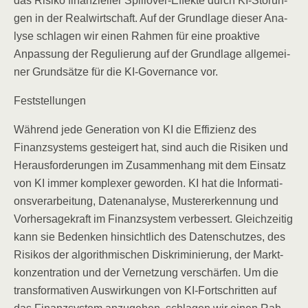
das Risi­ko finan­zi­el­ler Spill­over-Effek­te durch KI-Stö­run­
gen in der Real­wirt­schaft. Auf der Grund­la­ge die­ser Ana­
ly­se schla­gen wir einen Rah­men für eine pro­ak­ti­ve
Anpas­sung der Regu­lie­rung auf der Grund­la­ge all­ge­mei­
ner Grund­sät­ze für die KI-Gover­nan­ce vor.
Fest­stel­lun­gen
Wäh­rend jede Gene­ra­ti­on von KI die Effi­zi­enz des
Finanz­sys­tems gestei­gert hat, sind auch die Risi­ken und
Her­aus­for­de­run­gen im Zusam­men­hang mit dem Ein­satz
von KI immer kom­ple­xer gewor­den. KI hat die Infor­ma­ti­
ons­ver­ar­bei­tung, Daten­ana­ly­se, Mus­ter­er­ken­nung und
Vor­her­sa­ge­kraft im Finanz­sys­tem ver­bes­sert. Gleich­zei­tig
kann sie Beden­ken hin­sicht­lich des Daten­schut­zes, des
Risi­kos der algo­rith­mi­schen Dis­kri­mi­nie­rung, der Markt­
kon­zen­tra­ti­on und der Ver­net­zung ver­schär­fen. Um die
trans­for­ma­ti­ven Aus­wir­kun­gen von KI-Fort­schrit­ten auf