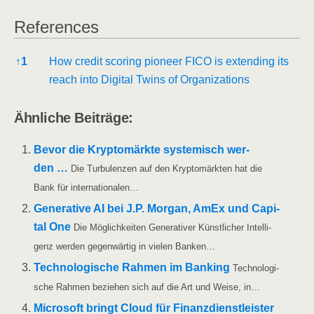
Refe­ren­ces
Refe­ren­ces
↑
1
How cre­dit scoring pio­neer FICO is exten­ding its
reach into Digi­tal Twins of Organizations
Ähn­li­che Beiträge:
Bevor die Kryp­to­märk­te sys­te­misch wer­
den …
Die Tur­bu­len­zen auf den Kryp­to­märk­ten hat die
Bank für internationalen…
Gene­ra­ti­ve AI bei J.P. Mor­gan, AmEx und Capi­
tal One
Die Mög­lich­kei­ten Gene­ra­ti­ver Künst­li­cher Intel­li­
genz wer­den gegen­wär­tig in vie­len Banken…
Tech­no­lo­gi­sche Rah­men im Ban­king
Tech­no­lo­gi­
sche Rah­men bezie­hen sich auf die Art und Wei­se, in…
Micro­soft bringt Cloud für Finanz­dienst­leis­ter