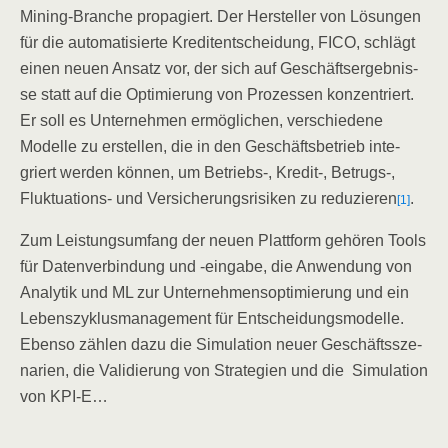
Mining-Bran­che pro­pa­giert. Der Her­stel­ler von Lösun­gen
für die auto­ma­ti­sier­te Kre­dit­ent­schei­dung, FICO, schlägt
einen neu­en Ansatz vor, der sich auf Geschäfts­er­geb­nis­
se statt auf die Opti­mie­rung von Pro­zes­sen kon­zen­triert.
Er soll es Unter­neh­men ermög­li­chen, ver­schie­de­ne
Model­le zu erstel­len, die in den Geschäfts­be­trieb inte­
griert wer­den kön­nen, um Betriebs‑, Kredit‑, Betrugs‑,
Fluk­tua­tions- und Ver­si­che­rungs­ri­si­ken zu redu­zie­ren
.
[1]
Zum Leis­tungs­um­fang der neu­en Platt­form gehö­ren Tools
für Daten­ver­bin­dung und ‑ein­ga­be, die Anwen­dung von
Ana­ly­tik und ML zur Unter­neh­mens­op­ti­mie­rung und ein
Lebens­zy­klus­ma­nage­ment für Ent­schei­dungs­mo­del­le.
Eben­so zäh­len dazu die Simu­la­ti­on neu­er Geschäfts­sze­
na­ri­en, die Vali­die­rung von Stra­te­gien und die Simu­la­ti­on
von KPI‑E…