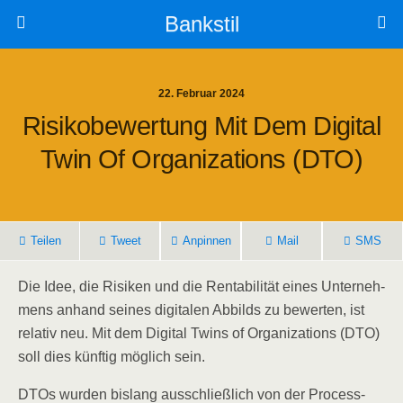
Bankstil
22. Februar 2024
Risi­ko­be­wer­tung Mit Dem Digi­tal
Twin Of Orga­niza­ti­ons (DTO)
Tei­len
Tweet
Anpin­nen
Mail
SMS
Die Idee, die Risi­ken und die Ren­ta­bi­li­tät eines Unter­neh­
mens anhand sei­nes digi­ta­len Abbilds zu bewer­ten, ist
rela­tiv neu. Mit dem Digi­tal Twins of Orga­niza­ti­ons (DTO)
soll dies künf­tig mög­lich sein.
DTOs wur­den bis­lang aus­schließ­lich von der Pro­cess-