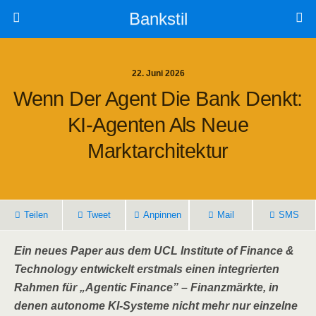
Bankstil
22. Juni 2026
Wenn Der Agent Die Bank Denkt:
KI-Agen­ten Als Neue
Marktarchitektur
Tei­len
Tweet
Anpin­nen
Mail
SMS
Ein neu­es Paper aus dem UCL Insti­tu­te of Finan­ce &
Tech­no­lo­gy ent­wi­ckelt erst­mals einen inte­grier­ten
Rah­men für „Agen­tic Finan­ce” – Finanz­märk­te, in
denen auto­no­me KI-Sys­te­me nicht mehr nur ein­zel­ne