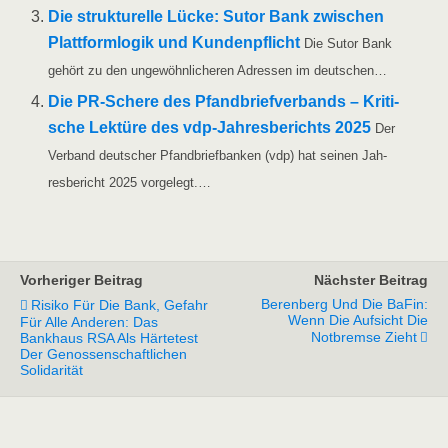
Die struk­tu­rel­le Lücke: Sutor Bank zwi­schen
Platt­form­lo­gik und Kun­den­pflicht
Die Sutor Bank
gehört zu den unge­wöhn­li­che­ren Adres­sen im deutschen…
Die PR-Sche­­re des Pfand­brief­ver­bands – Kri­ti­
sche Lek­tü­re des vdp-Jah­­res­­be­richts 2025
Der
Ver­band deut­scher Pfand­brief­ban­ken (vdp) hat sei­nen Jah­
res­be­richt 2025 vorgelegt.…
Vorheriger Beitrag
Nächster Beitrag
Berenberg Und Die BaFin:
Risiko Für Die Bank, Gefahr
Wenn Die Aufsicht Die
Für Alle Anderen: Das
Notbremse Zieht
Bankhaus RSA Als Härtetest
Der Genossenschaftlichen
Solidarität