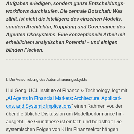
Auf­ga­ben erle­di­gen, son­dern gan­ze Ent­schei­dungs­
work­flows durch­lau­fen. Die zen­tra­le Bot­schaft: Was
zählt, ist nicht die Intel­li­genz des ein­zel­nen Modells,
son­dern Archi­tek­tur, Kopp­lung und Gover­nan­ce des
Agen­ten-Öko­sys­tems. Eine kon­zep­tio­nel­le Arbeit mit
erheb­li­chem ana­ly­ti­schen Poten­ti­al – und eini­gen
blin­den Flecken.
I. Die Ver­schie­bung des Automatisierungsobjekts
Hui Gong, UCL Insti­tu­te of Finan­ce & Tech­no­lo­gy, legt mit
„
AI Agents in Finan­cial Mar­kets: Archi­tec­tu­re, Appli­ca­ti­
ons, and Sys­te­mic Impli­ca­ti­ons
” einen Rah­men vor, der
über die übli­che Dis­kus­si­on um Modell­per­for­mance hin­
aus­geht. Die Grund­the­se ist ein­fach und belast­bar: Die
sys­te­mi­schen Fol­gen von KI im Finanz­sek­tor hän­gen