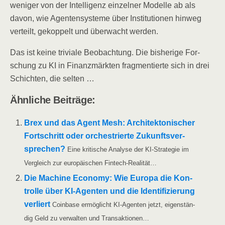
weni­ger von der Intel­li­genz ein­zel­ner Model­le ab als
davon, wie Agen­ten­sys­te­me über Insti­tu­tio­nen hin­weg
ver­teilt, gekop­pelt und über­wacht werden.
Das ist kei­ne tri­via­le Beob­ach­tung. Die bis­he­ri­ge For­
schung zu KI in Finanz­märk­ten frag­men­tier­te sich in drei
Schich­ten, die selten …
Ähn­li­che Beiträge:
Brex und das Agent Mesh: Archi­tek­to­ni­scher
Fort­schritt oder orches­trier­te Zukunfts­ver­
spre­chen?
Eine kri­ti­sche Ana­ly­se der KI-Stra­­te­­gie im
Ver­gleich zur euro­päi­schen Fintech-Realität…
Die Machi­ne Eco­no­my: Wie Euro­pa die Kon­
trol­le über KI-Agen­­ten und die Iden­ti­fi­zie­rung
ver­liert
Coin­ba­se ermög­licht KI-Agen­­ten jetzt, eigen­stän­
dig Geld zu ver­wal­ten und Transaktionen…