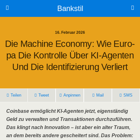
Bankstil
16. Februar 2026
Die Machi­ne Eco­no­my: Wie Euro­
Pa Die Kon­trol­le Über KI-Agen­ten
Und Die Iden­ti­fi­zie­rung Verliert
Tei­len
Tweet
Anpin­nen
Mail
SMS
Coin­ba­se ermög­licht KI-Agen­ten jetzt, eigen­stän­dig
Geld zu ver­wal­ten und Trans­ak­tio­nen durch­zu­füh­ren.
Das klingt nach Inno­va­ti­on – ist aber ein alter Traum,
an dem bereits ande­re geschei­tert sind. Das Pro­blem: