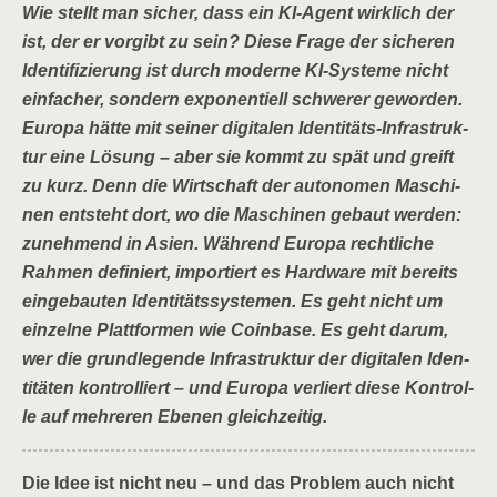
Wie stellt man sicher, dass ein KI-Agent wirk­lich der
ist, der er vor­gibt zu sein? Die­se Fra­ge der siche­ren
Iden­ti­fi­zie­rung ist durch moder­ne KI-Sys­te­me nicht
ein­fa­cher, son­dern expo­nen­ti­ell schwe­rer gewor­den.
Euro­pa hät­te mit sei­ner digi­ta­len Iden­ti­täts-Infra­struk­
tur eine Lösung – aber sie kommt zu spät und greift
zu kurz. Denn die Wirt­schaft der auto­no­men Maschi­
nen ent­steht dort, wo die Maschi­nen gebaut wer­den:
zuneh­mend in Asi­en. Wäh­rend Euro­pa recht­li­che
Rah­men defi­niert, impor­tiert es Hard­ware mit bereits
ein­ge­bau­ten Iden­ti­täts­sys­te­men. Es geht nicht um
ein­zel­ne Platt­for­men wie Coin­ba­se. Es geht dar­um,
wer die grund­le­gen­de Infra­struk­tur der digi­ta­len Iden­
ti­tä­ten kon­trol­liert – und Euro­pa ver­liert die­se Kon­trol­
le auf meh­re­ren Ebe­nen gleichzeitig.
Die Idee ist nicht neu – und das Pro­blem auch nicht