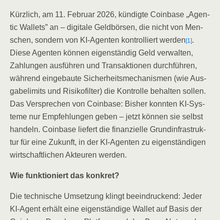
Kürz­lich, am 11. Febru­ar 2026, kün­dig­te Coin­ba­se „Agen­
tic Wal­lets” an – digi­ta­le Geld­bör­sen, die nicht von Men­
schen, son­dern von KI-Agen­ten kon­trol­liert wer­den
.
[1]
Die­se Agen­ten kön­nen eigen­stän­dig Geld ver­wal­ten,
Zah­lun­gen aus­füh­ren und Trans­ak­tio­nen durch­füh­ren,
wäh­rend ein­ge­bau­te Sicher­heits­me­cha­nis­men (wie Aus­
ga­be­li­mits und Risi­ko­fil­ter) die Kon­trol­le behal­ten sol­len.
Das Ver­spre­chen von Coin­ba­se: Bis­her konn­ten KI-Sys­
te­me nur Emp­feh­lun­gen geben – jetzt kön­nen sie selbst
han­deln. Coin­ba­se lie­fert die finan­zi­el­le Grund­in­fra­struk­
tur für eine Zukunft, in der KI-Agen­ten zu eigen­stän­di­gen
wirt­schaft­li­chen Akteu­ren werden.
Wie funk­tio­niert das konkret?
Die tech­ni­sche Umset­zung klingt beein­dru­ckend: Jeder
KI-Agent erhält eine eigen­stän­di­ge Wal­let auf Basis der