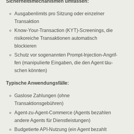
Sicher­heits­me­cha­nis­men umfassen:
Aus­ga­ben­li­mits pro Sit­zung oder ein­zel­ner
Transaktion
Know-Your-Tran­sac­tion (KYT)-Screenings, die
risi­ko­rei­che Trans­ak­tio­nen auto­ma­tisch
blockieren
Schutz vor soge­nann­ten Prompt-Injec­tion-Angrif­
fen (mani­pu­lier­te Ein­ga­ben, die den Agent täu­
schen könnten)
Typi­sche Anwendungsfälle:
Gas­lo­se Zah­lun­gen (ohne
Transaktionsgebühren)
Agent-zu-Agent-Com­mer­ce (Agents bezah­len
ande­re Agents für Dienstleistungen)
Bud­ge­tier­te API-Nut­zung (ein Agent bezahlt