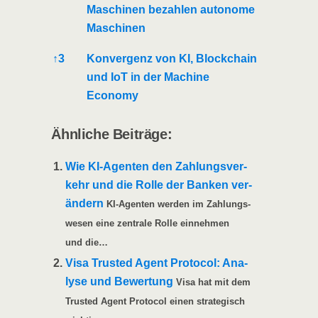
Maschi­nen bezah­len auto­no­me
Maschinen
↑
3
Kon­ver­genz von KI, Block­chain
und IoT in der Machi­ne
Economy
Ähn­li­che Beiträge:
Wie KI-Agen­­ten den Zah­lungs­ver­
kehr und die Rol­le der Ban­ken ver­
än­dern
KI-Agen­­ten wer­den im Zah­lungs­
we­sen eine zen­tra­le Rol­le ein­neh­men
und die…
Visa Trus­ted Agent Pro­to­col: Ana­
ly­se und Bewer­tung
Visa hat mit dem
Trus­ted Agent Pro­to­col einen stra­te­gisch