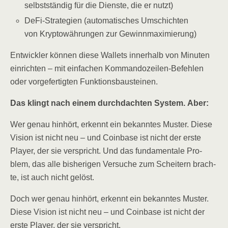
selbst­stän­dig für die Diens­te, die er nutzt)
DeFi-Stra­te­gien (auto­ma­ti­sches Umschich­ten
von Kryp­to­wäh­run­gen zur Gewinnmaximierung)
Ent­wick­ler kön­nen die­se Wal­lets inner­halb von Minu­ten
ein­rich­ten – mit ein­fa­chen Kom­man­do­zei­len-Befeh­len
oder vor­ge­fer­tig­ten Funktionsbausteinen.
Das klingt nach einem durch­dach­ten Sys­tem. Aber:
Wer genau hin­hört, erkennt ein bekann­tes Mus­ter. Die­se
Visi­on ist nicht neu – und Coin­ba­se ist nicht der ers­te
Play­er, der sie ver­spricht. Und das fun­da­men­ta­le Pro­
blem, das alle bis­he­ri­gen Ver­su­che zum Schei­tern brach­
te, ist auch nicht gelöst.
Doch wer genau hin­hört, erkennt ein bekann­tes Mus­ter.
Die­se Visi­on ist nicht neu – und Coin­ba­se ist nicht der
ers­te Play­er, der sie verspricht.