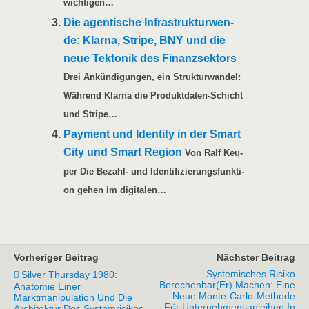
wichtigen…
Die agen­ti­sche Infra­struk­tur­wen­
de: Klar­na, Stri­pe, BNY und die
neue Tek­to­nik des Finanz­sek­tors
Drei Ankün­di­gun­gen, ein Struk­tur­wan­del:
Wäh­rend Klar­na die Pro­­duk­t­­da­­ten-Schicht
und Stripe…
Pay­ment und Iden­ti­ty in der Smart
City und Smart Regi­on
Von Ralf Keu­
per Die Bezahl- und Iden­ti­fi­zie­rungs­funk­ti­
on gehen im digitalen…
Vorheriger Beitrag
Nächster Beitrag
Systemisches Risiko
Silver Thursday 1980:
Berechenbar(er) Machen: Eine
Anatomie Einer
Neue Monte-Carlo-Methode
Marktmanipulation Und Die
Für Unternehmensanleihen In
Architektur Des Systemrisikos