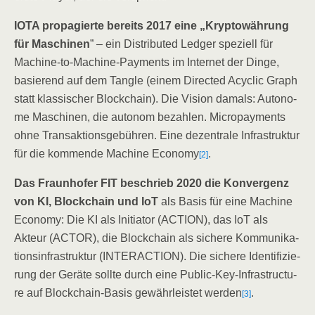
IOTA pro­pa­gier­te bereits 2017 eine „Kryp­to­wäh­rung
für Maschi­nen
” – ein Dis­tri­bu­ted Led­ger spe­zi­ell für
Machi­ne-to-Machi­ne-Pay­ments im Inter­net der Din­ge,
basie­rend auf dem Tang­le (einem Direc­ted Acy­clic Graph
statt klas­si­scher Block­chain). Die Visi­on damals: Auto­no­
me Maschi­nen, die auto­nom bezah­len. Micro­pay­ments
ohne Trans­ak­ti­ons­ge­büh­ren. Eine dezen­tra­le Infra­struk­tur
für die kom­men­de Machi­ne Eco­no­my
.
[2]
Das Fraun­ho­fer FIT beschrieb 2020 die Kon­ver­genz
von KI, Block­chain und IoT
als Basis für eine Machi­ne
Eco­no­my: Die KI als Initia­tor (ACTION), das IoT als
Akteur (ACTOR), die Block­chain als siche­re Kom­mu­ni­ka­
ti­ons­in­fra­struk­tur (INTERACTION). Die siche­re Iden­ti­fi­zie­
rung der Gerä­te soll­te durch eine Public-Key-Infra­struc­tu­
re auf Block­chain-Basis gewähr­leis­tet wer­den
.
[3]