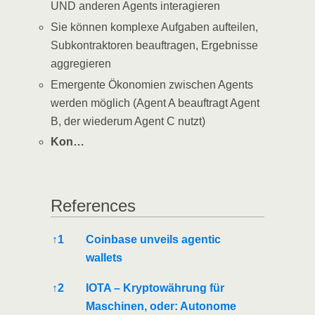
UND ande­ren Agents interagieren
Sie kön­nen kom­ple­xe Auf­ga­ben auf­tei­len,
Sub­kon­trak­to­ren beauf­tra­gen, Ergeb­nis­se
aggregieren
Emer­gen­te Öko­no­mien zwi­schen Agents
wer­den mög­lich (Agent A beauf­tragt Agent
B, der wie­der­um Agent C nutzt)
Kon…
Refe­ren­ces
Refe­ren­ces
↑
1
Coin­ba­se unveils agen­tic
wallets
↑
2
IOTA – Kryp­to­wäh­rung für
Maschi­nen, oder: Auto­no­me