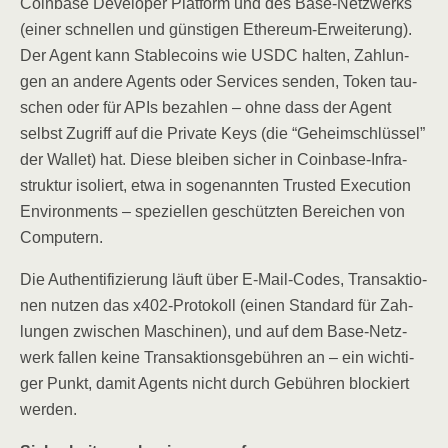
Coin­ba­se Deve­lo­per Plat­form und des Base-Netz­werks
(einer schnel­len und güns­ti­gen Ethe­re­um-Erwei­te­rung).
Der Agent kann Sta­b­le­co­ins wie USDC hal­ten, Zah­lun­
gen an ande­re Agents oder Ser­vices sen­den, Token tau­
schen oder für APIs bezah­len – ohne dass der Agent
selbst Zugriff auf die Pri­va­te Keys (die “Geheim­schlüs­sel”
der Wal­let) hat. Die­se blei­ben sicher in Coin­ba­se-Infra­
struk­tur iso­liert, etwa in soge­nann­ten Trus­ted Exe­cu­ti­on
Envi­ron­ments – spe­zi­el­len geschütz­ten Berei­chen von
Computern.
Die Authen­ti­fi­zie­rung läuft über E‑Mail-Codes, Trans­ak­tio­
nen nut­zen das x402-Pro­to­koll (einen Stan­dard für Zah­
lun­gen zwi­schen Maschi­nen), und auf dem Base-Netz­
werk fal­len kei­ne Trans­ak­ti­ons­ge­büh­ren an – ein wich­ti­
ger Punkt, damit Agents nicht durch Gebüh­ren blo­ckiert
werden.