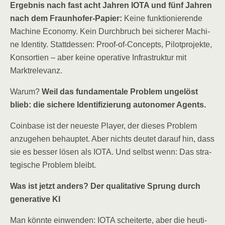
Ergeb­nis nach fast acht Jah­ren IOTA und fünf Jah­ren
nach dem Fraun­ho­fer-Papier:
Kei­ne funk­tio­nie­ren­de
Machi­ne Eco­no­my. Kein Durch­bruch bei siche­rer Machi­
ne Iden­ti­ty. Statt­des­sen: Pro­of-of-Con­cepts, Pilot­pro­jek­te,
Kon­sor­ti­en – aber kei­ne ope­ra­ti­ve Infra­struk­tur mit
Marktrelevanz.
War­um?
Weil das fun­da­men­ta­le Pro­blem unge­löst
blieb: die siche­re Iden­ti­fi­zie­rung auto­no­mer Agents.
Coin­ba­se ist der neu­es­te Play­er, der die­ses Pro­blem
anzu­ge­hen behaup­tet. Aber nichts deu­tet dar­auf hin, dass
sie es bes­ser lösen als IOTA. Und selbst wenn: Das stra­
te­gi­sche Pro­blem bleibt.
Was ist jetzt anders? Der qua­li­ta­ti­ve Sprung durch
gene­ra­ti­ve KI
Man könn­te ein­wen­den: IOTA schei­ter­te, aber die heu­ti­