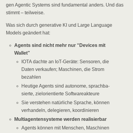
gen Agen­tic Sys­tems sind fun­da­men­tal anders. Und das
stimmt – teilweise.
Was sich durch gene­ra­ti­ve KI und Lar­ge Lan­guage
Models geän­dert hat:
Agents sind nicht mehr nur “Devices mit
Wallet”
IOTA dach­te an IoT-Gerä­te: Sen­so­ren, die
Daten ver­kau­fen; Maschi­nen, die Strom
bezahlen
Heu­ti­ge Agents sind auto­no­me, sprach­ba­
sier­te, ziel­ori­en­tier­te Softwareakteure
Sie ver­ste­hen natür­li­che Spra­che, kön­nen
ver­han­deln, dele­gie­ren, koordinieren
Mul­ti­agen­ten­sys­te­me wer­den realisierbar
Agents kön­nen mit Men­schen, Maschi­nen