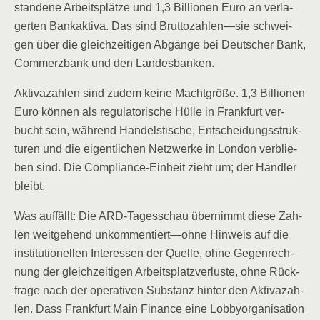
stan­de­ne Arbeits­plät­ze und 1,3 Bil­lio­nen Euro an ver­la­
ger­ten Bank­ak­ti­va. Das sind Bruttozahlen—sie schwei­
gen über die gleich­zei­ti­gen Abgän­ge bei Deut­scher Bank,
Com­merz­bank und den Landesbanken.
Akti­va­zah­len sind zudem kei­ne Macht­grö­ße. 1,3 Bil­lio­nen
Euro kön­nen als regu­la­to­ri­sche Hül­le in Frank­furt ver­
bucht sein, wäh­rend Han­dels­ti­sche, Ent­schei­dungs­struk­
tu­ren und die eigent­li­chen Netz­wer­ke in Lon­don ver­blie­
ben sind. Die Com­pli­ance-Ein­heit zieht um; der Händ­ler
bleibt.
Was auf­fällt: Die ARD-Tages­schau über­nimmt die­se Zah­
len weit­ge­hend unkommentiert—ohne Hin­weis auf die
insti­tu­tio­nel­len Inter­es­sen der Quel­le, ohne Gegen­rech­
nung der gleich­zei­ti­gen Arbeits­platz­ver­lus­te, ohne Rück­
fra­ge nach der ope­ra­ti­ven Sub­stanz hin­ter den Akti­va­zah­
len. Dass Frank­furt Main Finan­ce eine Lob­by­or­ga­ni­sa­ti­on