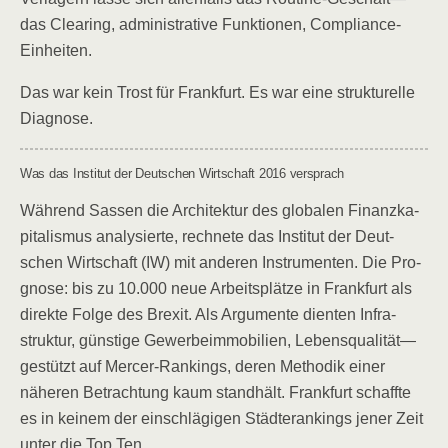
das Clea­ring, admi­nis­tra­ti­ve Funk­tio­nen, Compliance-
Einheiten.
Das war kein Trost für Frank­furt. Es war eine struk­tu­rel­le
Diagnose.
Was das Insti­tut der Deut­schen Wirt­schaft 2016 versprach
Wäh­rend Sas­sen die Archi­tek­tur des glo­ba­len Finanz­ka­
pi­ta­lis­mus ana­ly­sier­te, rech­ne­te das Insti­tut der Deut­
schen Wirt­schaft (IW) mit ande­ren Instru­men­ten. Die Pro­
gno­se: bis zu 10.000 neue Arbeits­plät­ze in Frank­furt als
direk­te Fol­ge des Brexit. Als Argu­men­te dien­ten Infra­
struk­tur, güns­ti­ge Gewer­be­im­mo­bi­li­en, Lebensqualität—
gestützt auf Mer­cer-Ran­kings, deren Metho­dik einer
nähe­ren Betrach­tung kaum stand­hält. Frank­furt schaff­te
es in kei­nem der ein­schlä­gi­gen Städ­te­ran­kings jener Zeit
unter die Top Ten.