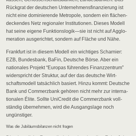
Rück­grat der deut­schen Unter­neh­mens­fi­nan­zie­rung ist
nicht eine domi­nie­ren­de Metro­po­le, son­dern ein flä­chen­
de­cken­des Netz regio­na­ler Insti­tu­tio­nen. Die­ses Modell
hat sei­ne eige­ne Funktionslogik—sie ist nicht auf Agglo­
me­ra­ti­on aus­ge­rich­tet, son­dern auf Flä­che und Nähe.
Frank­furt ist in die­sem Modell ein wich­ti­ges Schar­nier:
EZB, Bun­des­bank, BaFin, Deut­sche Bör­se. Aber ein
natio­na­les Pro­jekt “Euro­pas füh­ren­des Finanz­zen­trum”
wider­spricht der Struk­tur, auf der das deut­sche Wirt­
schafts­mo­dell tat­säch­lich basiert. Hin­zu kommt: Deut­sche
Bank und Com­merz­bank gehö­ren nicht mehr zur inter­na­
tio­na­len Éli­te. Soll­te UniCre­dit die Com­merz­bank voll­
stän­dig über­neh­men, wird die Aus­gangs­la­ge noch
ungünstiger.
Was die Jubi­lä­ums­bi­lan­zen nicht fragen