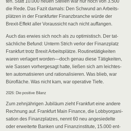
ten. Statt 10.000 neu­en Stel­len war nur noch von 3.500
die Rede. Das Fazit damals: Den Schwund an Arbeits­
plät­zen in der Frank­fur­ter Finanz­bran­che wür­de der
Brexit-Effekt aller Vor­aus­sicht nach nicht auffangen.
Auch das erwies sich noch als zu opti­mis­tisch. Der tat­
säch­li­che Befund: Unterm Strich ver­lor der Finanz­platz
Frank­furt trotz Brexit Arbeits­plät­ze. Rou­ti­ne­tä­tig­kei­ten
waren ver­la­gert worden—doch genau die­se Tätig­kei­ten,
wie Sas­sen vor­her­ge­sagt hat­te, lie­ßen sich am leich­tes­
ten auto­ma­ti­sie­ren und ratio­na­li­sie­ren. Was blieb, war
Büro­flä­che. Was nicht kam, war ope­ra­ti­ve Tiefe.
2026: Die posi­ti­ve Bilanz
Zum zehn­jäh­ri­gen Jubi­lä­um zieht Frank­furt eine ande­re
Rech­nung auf. Frank­furt Main Finan­ce, die Lob­by­or­ga­ni­
sa­ti­on des Finanz­plat­zes, nennt 60 neu ange­sie­del­te
oder erwei­ter­te Ban­ken und Finanz­in­sti­tu­te, 15.000 ent­