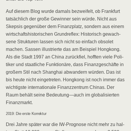
Auf die­sem Blog wur­de damals bezwei­felt, ob Frank­furt
tat­säch­lich der gro­ße Gewin­ner sein wür­de. Nicht aus
Skep­sis gegen­über dem Finanz­platz, son­dern aus einem
wirt­schafts­his­to­ri­schen Grund­re­flex: His­to­risch gewach­
se­ne Struk­tu­ren las­sen sich nicht so ein­fach obso­let
machen. Sas­sen illus­trier­te das am Bei­spiel Hong­kong.
Als die Stadt 1997 an Chi­na zurück­fiel, hoff­ten vie­le Poli­
ti­ker und staat­li­che Funk­tio­nä­re, dass Finanz­ge­schäf­te in
gro­ßem Stil nach Shang­hai abwan­dern wür­den. Das ist
bis heu­te nicht ein­ge­tre­ten. Hong­kong ist noch immer das
wich­tigs­te inter­na­tio­na­le Finanz­zen­trum Chi­nas. Der
Raum behält sei­ne Bedeutung—auch im glo­ba­li­sier­ten
Finanzmarkt.
2019: Die ers­te Korrektur
Drei Jah­re spä­ter war die IW-Pro­gno­se nicht mehr zu hal­