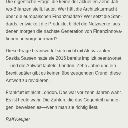
Die eigent­li­che Fra­ge, die kei­ne der aktu­el­len Zehn-Jah­
res-Bilan­zen stellt, lau­tet: Wer hält die Archi­tek­tur­macht
über die euro­päi­schen Finanz­märk­te? Wer setzt die Stan­
dards, ent­wi­ckelt die Pro­duk­te, bil­det die Netz­wer­ke, aus
denen mor­gen die nächs­te Gene­ra­ti­on von Finanz­in­no­va­
tio­nen her­vor­ge­hen wird?
Die­se Fra­ge beant­wor­tet sich nicht mit Akti­va­zah­len.
Saskia Sas­sen hat­te sie 2016 bereits impli­zit beantwortet
—und die Ant­wort lau­te­te: Lon­don. Zehn Jah­re und ein
Brexit spä­ter gibt es kei­nen über­zeu­gen­den Grund, die­se
Ant­wort zu revidieren.
Frank­furt ist nicht Lon­don. Das war vor zehn Jah­ren wahr.
Es ist heu­te wahr. Die Zah­len, die das Gegen­teil nahe­le­
gen, bewei­sen es—wenn man sie rich­tig liest.
Ralf Keu­per