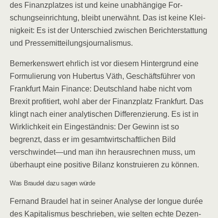
des Finanz­plat­zes ist und kei­ne unab­hän­gi­ge For­
schungs­ein­rich­tung, bleibt uner­wähnt. Das ist kei­ne Klei­
nig­keit: Es ist der Unter­schied zwi­schen Bericht­erstat­tung
und Pressemitteilungsjournalismus.
Bemer­kens­wert ehr­lich ist vor die­sem Hin­ter­grund eine
For­mu­lie­rung von Huber­tus Väth, Geschäfts­füh­rer von
Frank­furt Main Finan­ce: Deutsch­land habe nicht vom
Brexit pro­fi­tiert, wohl aber der Finanz­platz Frank­furt. Das
klingt nach einer ana­ly­ti­schen Dif­fe­ren­zie­rung. Es ist in
Wirk­lich­keit ein Ein­ge­ständ­nis: Der Gewinn ist so
begrenzt, dass er im gesamt­wirt­schaft­li­chen Bild
verschwindet—und man ihn her­aus­rech­nen muss, um
über­haupt eine posi­ti­ve Bilanz kon­stru­ie­ren zu können.
Was Brau­del dazu sagen würde
Fer­nand Brau­del hat in sei­ner Ana­ly­se der longue durée
des Kapi­ta­lis­mus beschrie­ben, wie sel­ten ech­te Dezen­