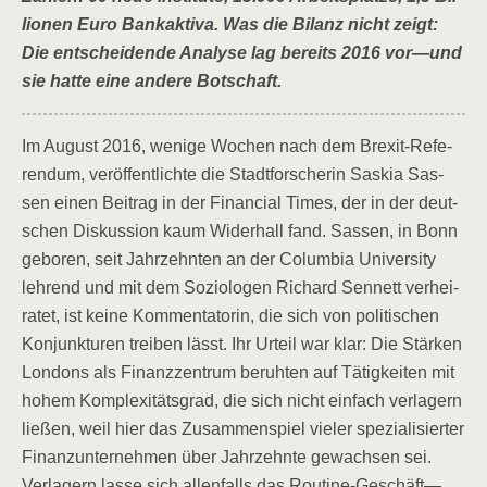
lio­nen Euro Bank­ak­ti­va. Was die Bilanz nicht zeigt:
Die ent­schei­den­de Ana­ly­se lag bereits 2016 vor—und
sie hat­te eine ande­re Botschaft.
Im August 2016, weni­ge Wochen nach dem Brexit-Refe­
ren­dum, ver­öf­fent­lich­te die Stadt­for­sche­rin Saskia Sas­
sen einen Bei­trag in der Finan­cial Times, der in der deut­
schen Dis­kus­si­on kaum Wider­hall fand. Sas­sen, in Bonn
gebo­ren, seit Jahr­zehn­ten an der Colum­bia Uni­ver­si­ty
leh­rend und mit dem Sozio­lo­gen Richard Sen­nett ver­hei­
ra­tet, ist kei­ne Kom­men­ta­to­rin, die sich von poli­ti­schen
Kon­junk­tu­ren trei­ben lässt. Ihr Urteil war klar: Die Stär­ken
Lon­dons als Finanz­zen­trum beruh­ten auf Tätig­kei­ten mit
hohem Kom­ple­xi­täts­grad, die sich nicht ein­fach ver­la­gern
lie­ßen, weil hier das Zusam­men­spiel vie­ler spe­zia­li­sier­ter
Finanz­un­ter­neh­men über Jahr­zehn­te gewach­sen sei.
Ver­la­gern las­se sich allen­falls das Routine-Geschäft—