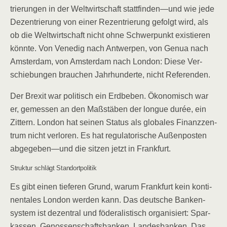
trie­run­gen in der Welt­wirt­schaft stattfinden—und wie jede
Dezen­trie­rung von einer Rezen­trie­rung gefolgt wird, als
ob die Welt­wirt­schaft nicht ohne Schwer­punkt exis­tie­ren
könn­te. Von Vene­dig nach Ant­wer­pen, von Genua nach
Ams­ter­dam, von Ams­ter­dam nach Lon­don: Die­se Ver­
schie­bun­gen brau­chen Jahr­hun­der­te, nicht Referenden.
Der Brexit war poli­tisch ein Erd­be­ben. Öko­no­misch war
er, gemes­sen an den Maß­stä­ben der longue durée, ein
Zit­tern. Lon­don hat sei­nen Sta­tus als glo­ba­les Finanz­zen­
trum nicht ver­lo­ren. Es hat regu­la­to­ri­sche Außen­pos­ten
abgegeben—und die sit­zen jetzt in Frankfurt.
Struk­tur schlägt Standortpolitik
Es gibt einen tie­fe­ren Grund, war­um Frank­furt kein kon­ti­
nen­ta­les Lon­don wer­den kann. Das deut­sche Ban­ken­
sys­tem ist dezen­tral und föde­ra­lis­tisch orga­ni­siert: Spar­
kas­sen, Genos­sen­schafts­ban­ken, Lan­des­ban­ken. Das