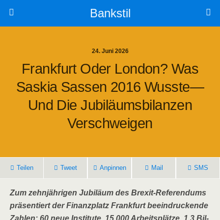
Bankstil
24. Juni 2026
Frank­furt Oder Lon­don? Was
Saskia Sas­sen 2016 Wusste—
Und Die Jubi­lä­ums­bi­lan­zen
Verschweigen
Tei­len
Tweet
Anpin­nen
Mail
SMS
Zum zehn­jäh­ri­gen Jubi­lä­um des Brexit-Refe­ren­dums
prä­sen­tiert der Finanz­platz Frank­furt beein­dru­cken­de
Zah­len: 60 neue Insti­tu­te, 15.000 Arbeits­plät­ze, 1,3 Bil­