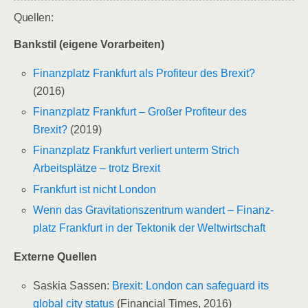
Quel­len:
Bank­stil (eige­ne Vorarbeiten)
Finanz­platz Frank­furt als Pro­fi­teur des Brexit?
(2016)
Finanz­platz Frank­furt – Gro­ßer Pro­fi­teur des
Brexit?
(2019)
Finanz­platz Frank­furt ver­liert unterm Strich
Arbeits­plät­ze – trotz Brexit
Frank­furt ist nicht London
Wenn das Gra­vi­ta­ti­ons­zen­trum wan­dert – Finanz­
platz Frank­furt in der Tek­to­nik der Weltwirtschaft
Exter­ne Quellen
Saskia Sas­sen:
Brexit: Lon­don can safe­guard its
glo­bal city sta­tus
(Finan­cial Times, 2016)