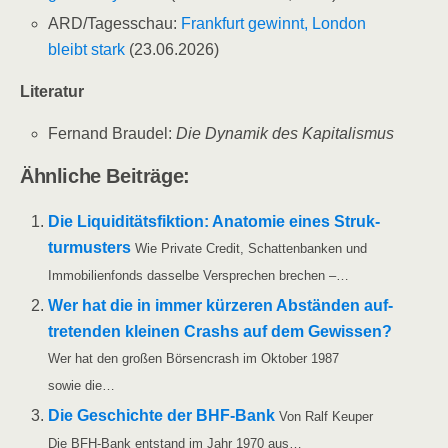
ARD/​Tagesschau:
Frank­furt gewinnt, Lon­don
bleibt stark
(23.06.2026)
Lite­ra­tur
Fer­nand Brau­del:
Die Dyna­mik des Kapitalismus
Ähn­li­che Beiträge:
Die Liqui­di­täts­fik­ti­on: Ana­to­mie eines Struk­
tur­mus­ters
Wie Pri­va­te Cre­dit, Schat­ten­ban­ken und
Immo­bi­li­en­fonds das­sel­be Ver­spre­chen brechen –…
Wer hat die in immer kür­ze­ren Abstän­den auf­
tre­ten­den klei­nen Crashs auf dem Gewis­sen?
Wer hat den gro­ßen Bör­sen­crash im Okto­ber 1987
sowie die…
Die Geschich­te der BHF-Bank
Von Ralf Keu­per
Die BFH-Bank ent­stand im Jahr 1970 aus…