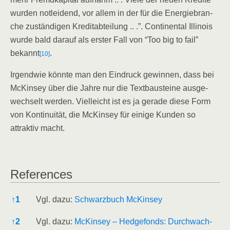
wur­den not­lei­dend, vor allem in der für die Ener­gie­bran­
che zustän­di­gen Kre­dit­ab­tei­lung .. .”. Con­ti­nen­tal Illi­nois
wur­de bald dar­auf als ers­ter Fall von “Too big to fail”
bekannt
.
[10]
Irgend­wie könn­te man den Ein­druck gewin­nen, dass bei
McK­in­sey über die Jah­re nur die Text­bau­stei­ne aus­ge­
wech­selt wer­den. Viel­leicht ist es ja gera­de die­se Form
von Kon­ti­nui­tät, die McK­in­sey für eini­ge Kun­den so
attrak­tiv macht.
Refe­ren­ces
Refe­ren­ces
↑
1
Vgl. dazu:
Schwarz­buch McKinsey
↑
2
Vgl. dazu:
McK­in­sey – Hedge­fonds: Durch­wach­