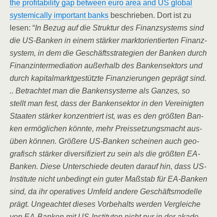
the pro­fi­ta­bi­li­ty gap bet­ween euro area and US glo­bal
sys­te­mi­cal­ly important banks
beschrie­ben. Dort ist zu
lesen: “
In Bezug auf die Struk­tur des Finanz­sys­tems sind
die US-Ban­ken in einem stär­ker markt­ori­en­tier­ten Finanz­
sys­tem, in dem die Geschäfts­stra­te­gien der Ban­ken durch
Finanz­in­ter­me­dia­ti­on außer­halb des Ban­ken­sek­tors und
durch kapi­tal­markt­ge­stütz­te Finan­zie­run­gen geprägt sind.
.. Betrach­tet man die Ban­ken­sys­te­me als Gan­zes, so
stellt man fest, dass der Ban­ken­sek­tor in den Ver­ei­nig­ten
Staa­ten stär­ker kon­zen­triert ist, was es den größ­ten Ban­
ken ermög­li­chen könn­te, mehr Preis­set­zungs­macht aus­
üben kön­nen. Grö­ße­re US-Ban­ken schei­nen auch geo­
gra­fisch stär­ker diver­si­fi­ziert zu sein als die größ­ten EA-
Ban­ken. Die­se Unter­schie­de deu­ten dar­auf hin, dass US-
Insti­tu­te nicht unbe­dingt ein guter Maß­stab für EA-Ban­ken
sind, da ihr ope­ra­ti­ves Umfeld ande­re Geschäfts­mo­del­le
prägt. Unge­ach­tet die­ses Vor­be­halts wer­den Ver­glei­che
von EA-Ban­ken mit US-Insti­tu­ten nicht nur in der aka­de­