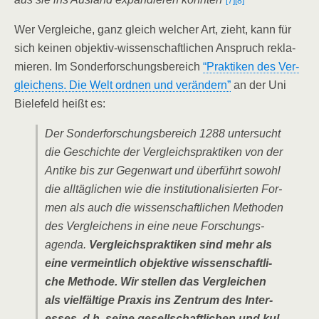
[7]
[8]
Wer Ver­glei­che, ganz gleich wel­cher Art, zieht, kann für
sich kei­nen objek­tiv-wis­sen­schaft­li­chen Anspruch rekla­
mie­ren. Im Son­der­for­schungs­be­reich
“Prak­ti­ken des Ver­
glei­chens. Die Welt ord­nen und ver­än­dern”
an der Uni
Bie­le­feld heißt es:
Der Son­der­for­schungs­be­reich 1288 unter­sucht
die Geschich­te der Ver­gleichs­prak­ti­ken von der
Anti­ke bis zur Gegen­wart und über­führt sowohl
die all­täg­li­chen wie die insti­tu­tio­na­li­sier­ten For­
men als auch die wis­sen­schaft­li­chen Metho­den
des Ver­glei­chens in eine neue For­schungs­
agen­da.
Ver­gleichs­prak­ti­ken sind mehr als
eine ver­meint­lich objek­ti­ve wis­sen­schaft­li­
che Metho­de. Wir stel­len das Ver­glei­chen
als viel­fäl­ti­ge Pra­xis ins Zen­trum des Inter­
es­ses, d.h. sei­ne gesell­schaft­li­chen und kul­