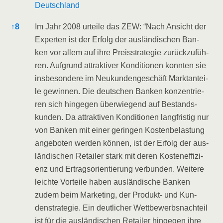
Deutschland
↑
8
Im Jahr 2008 urtei­le das ZEW: “Nach Ansicht der
Exper­ten ist der Erfolg der aus­län­di­schen Ban­
ken vor allem auf ihre Preis­stra­te­gie zurück­zu­füh­
ren. Auf­grund attrak­ti­ver Kon­di­tio­nen konn­ten sie
ins­be­son­de­re im Neu­kun­den­ge­schäft Markt­an­tei­
le gewin­nen. Die deut­schen Ban­ken kon­zen­trie­
ren sich hin­ge­gen über­wie­gend auf Bestands­
kun­den. Da attrak­ti­ven Kon­di­tio­nen lang­fris­tig nur
von Ban­ken mit einer gerin­gen Kos­ten­be­las­tung
ange­bo­ten wer­den kön­nen, ist der Erfolg der aus­
län­di­schen Retail­er stark mit deren Kos­ten­ef­fi­zi­
enz und Ertrags­ori­en­tie­rung ver­bun­den. Wei­te­re
leich­te Vor­tei­le haben aus­län­di­sche Ban­ken
zudem beim Mar­ke­ting, der Pro­dukt- und Kun­
denstra­te­gie. Ein deut­li­cher Wett­be­werbs­nach­teil
ist für die aus­län­di­schen Retail­er hin­ge­gen ihre