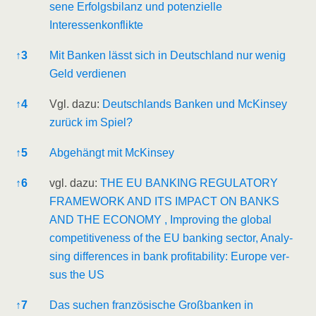
se­ne Erfolgs­bi­lanz und poten­zi­el­le
Interessenkonflikte
↑
3
Mit Ban­ken lässt sich in Deutsch­land nur wenig
Geld verdienen
↑
4
Vgl. dazu:
Deutsch­lands Ban­ken und McK­in­sey
zurück im Spiel?
↑
5
Abge­hängt mit McKinsey
↑
6
vgl. dazu:
THE EU BANKING REGULATORY
FRAMEWORK AND ITS IMPACT ON BANKS
AND THE ECONOMY , Impro­ving the glo­bal
com­pe­ti­ti­ve­ness of the EU ban­king sec­tor, Ana­ly­
sing dif­fe­ren­ces in bank pro­fi­ta­bi­li­ty: Euro­pe ver­
sus the US
↑
7
Das suchen fran­zö­si­sche Groß­ban­ken in