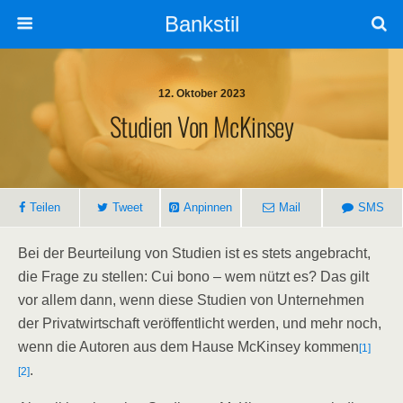
Bankstil
12. Oktober 2023
Stu­di­en Von McKinsey
Tei­len
Tweet
Anpin­nen
Mail
SMS
Bei der Beur­tei­lung von Stu­di­en ist es stets ange­bracht,
die Fra­ge zu stel­len: Cui bono – wem nützt es? Das gilt
vor allem dann, wenn die­se Stu­di­en von Unter­neh­men
der Pri­vat­wirt­schaft ver­öf­fent­licht wer­den, und mehr noch,
wenn die Autoren aus dem Hau­se McK­in­sey kom­men
[1]
.
[2]