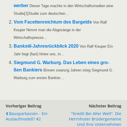
wer­ber
Die­ser Tage mach­te in den Wirt­schafts­me­di­en eine
Stu­die[1]Stu­die zum deutschen…
Vom Facet­ten­reich­tum des Bar­gelds
Von Ralf
Keu­per Nimmt man die Abge­sän­ge in der
Wirtschaftspresse…
Ban­k­­stil-Jah­­res­rück­­blick 2020
Von Ralf Keu­per Ein
Jahr liegt (fast) hin­ter uns, in…
Sieg­mund G. War­burg. Das Leben eines gro­
ßen Ban­kiers
Bin­nen zwan­zig Jah­ren stieg Sieg­mund G.
War­burg zum ers­ten Bankier…
Vorheriger Beitrag
Nächster Beitrag
Bausparkassen - Ein
"Kredit Bei Aller Welt". Die
Auslaufmodell? #2
Herrnhuter Brüdergemeine
Und Ihre Unternehmen