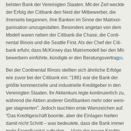
bels­ten Bank der Ver­ei­nig­ten Staa­ten. Mit der Zeit weck­te
der Erfolg der Citi­bank den Neid der Mit­be­wer­ber, die
ihrer­seits began­nen, ihre Ban­ken im Sin­ne der Matrix­or­
ga­ni­sa­ti­on umzu­ge­stal­ten. Beson­ders ange­tan von dem
Modell waren neben der Citi­bank die Cha­se, die Con­ti­
nen­tal Illi­nois und die Seat­tle First. Als der Chef der Citi­
bank erfuhr, dass McK­in­sey das Matrix­mo­dell bei den Mit­
be­wer­bern ein­führ­te, kün­dig­te er den Bera­tungs­ver­trag
.
[9]
Bei der Con­ti­nen­tal Illi­nois stell­ten sich ähn­li­che Erfol­ge
wie zuvor bei der Citi­bank ein: “1981 war die Bank der
größ­te kom­mer­zi­el­le und indus­tri­el­le Kre­dit­ge­ber in den
Ver­ei­nig­ten Staa­ten. Ihr Akti­en­kurs leg­te kon­ti­nu­ier­lich zu,
wäh­rend die Akti­en ande­rer Groß­ban­ken mehr oder weni­
ger sta­gnier­ten”. Jedoch tauch­ten ers­te Warn­zei­chen auf.
“Das Kre­dit­ge­schäft boom­te, aber die Ein­la­gen hiel­ten
damit nicht Schritt – was bedeu­te­te, dass die Bank immer
mehr Fremd­ka­pi­tal auf­nahm .. . Vie­le der neu­en Kre­di­te