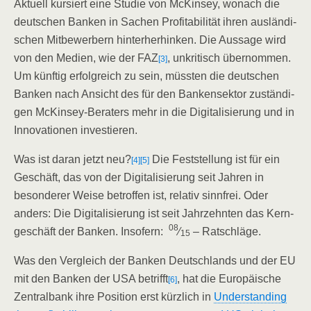
Aktu­ell kur­siert eine Stu­die von McK­in­sey, wonach die
deut­schen Ban­ken in Sachen Pro­fi­ta­bi­li­tät ihren aus­län­di­
schen Mit­be­wer­bern hin­ter­her­hin­ken. Die Aus­sa­ge wird
von den Medi­en, wie der FAZ
, unkri­tisch über­nom­men.
[3]
Um künf­tig erfolg­reich zu sein, müss­ten die deut­schen
Ban­ken nach Ansicht des für den Ban­ken­sek­tor zustän­di­
gen McK­in­sey-Bera­ters mehr in die Digi­ta­li­sie­rung und in
Inno­va­tio­nen investieren.
Was ist dar­an jetzt neu?
Die Fest­stel­lung ist für ein
[4]
[5]
Geschäft, das von der Digi­ta­li­sie­rung seit Jah­ren in
beson­de­rer Wei­se betrof­fen ist, rela­tiv sinn­frei. Oder
anders: Die Digi­ta­li­sie­rung ist seit Jahr­zehn­ten das Kern­
08
ge­schäft der Ban­ken. Inso­fern:
⁄
– Ratschläge.
15
Was den Ver­gleich der Ban­ken Deutsch­lands und der EU
mit den Ban­ken der USA betrifft
, hat die Euro­päi­sche
[6]
Zen­tral­bank ihre Posi­ti­on erst kürz­lich in
Under­stan­ding