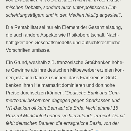
mi­schen Debat­te, son­dern auch unter poli­ti­schen Ent­
schei­dungs­trä­gern und in den Medi­en häu­fig angestellt”.
Die Ren­ta­bi­li­tät sei nur ein Ele­ment der Gesamt­leis­tung,
die auch ande­re Aspek­te wie Risi­ko­be­reit­schaft, Nach­
hal­tig­keit des Geschäfts­mo­dells und auf­sichts­recht­li­che
Vor­schrif­ten umfasse.
Ein Grund, wes­halb z.B. fran­zö­si­sche Groß­ban­ken höhe­
re Gewin­ne als ihre deut­schen Mit­be­wer­ber erzie­len kön­
nen, ist auch dar­in zu suchen, dass Frank­reichs Groß­
ban­ken ihren Hei­mat­markt domi­nie­ren und dort hohe
Prei­se durch­set­zen kön­nen.
“Deut­sche Bank und Com­
merz­bank bekom­men dage­gen gegen Spar­kas­sen und
VR-Ban­ken oft kein Bein auf die Erde. Nicht ein­mal 15
Pro­zent Markt­an­teil haben sie hier­zu­lan­de erreicht. Damit
fehlt deut­schen Ban­ken die ertrag­rei­che Basis, von der
aus sie ins Aus­land expan­die­ren könn­ten
”