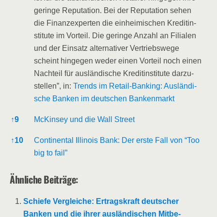
gerin­ge Repu­ta­ti­on. Bei der Repu­ta­ti­on sehen
die Finanz­ex­per­ten die ein­hei­mi­schen Kre­dit­in­
sti­tu­te im Vor­teil. Die gerin­ge Anzahl an Filia­len
und der Ein­satz alter­na­ti­ver Ver­triebs­we­ge
scheint hin­ge­gen weder einen Vor­teil noch einen
Nach­teil für aus­län­di­sche Kre­dit­in­sti­tu­te dar­zu­
stel­len”, in:
Trends im Retail-Ban­king: Aus­län­di­
sche Ban­ken im deut­schen Bankenmarkt
↑
9
McK­in­sey und die Wall Street
↑
10
Con­ti­nen­tal Illi­nois Bank: Der ers­te Fall von “Too
big to fail”
Ähn­li­che Beiträge:
Schie­fe Ver­glei­che: Ertrags­kraft deut­scher
Ban­ken und die ihrer aus­län­di­schen Mit­be­