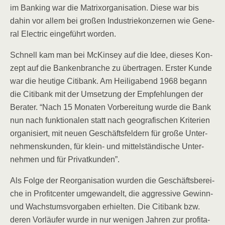
im Ban­king war die Matrix­or­ga­ni­sa­ti­on. Die­se war bis
dahin vor allem bei gro­ßen Indus­trie­kon­zer­nen wie Gene­
ral Elec­tric ein­ge­führt worden.
Schnell kam man bei McK­in­sey auf die Idee, die­ses Kon­
zept auf die Ban­ken­bran­che zu über­tra­gen. Ers­ter Kun­de
war die heu­ti­ge Citi­bank. Am Hei­lig­abend 1968 begann
die Citi­bank mit der Umset­zung der Emp­feh­lun­gen der
Bera­ter. “Nach 15 Mona­ten Vor­be­rei­tung wur­de die Bank
nun nach funk­tio­na­len statt nach geo­gra­fi­schen Kri­te­ri­en
orga­ni­siert, mit neu­en Geschäfts­fel­dern für gro­ße Unter­
neh­mens­kun­den, für klein- und mit­tel­stän­di­sche Unter­
neh­men und für Privatkunden”.
Als Fol­ge der Reor­ga­ni­sa­ti­on wur­den die Geschäfts­be­rei­
che in Pro­fit­cen­ter umge­wan­delt, die aggres­si­ve Gewinn-
und Wachs­tums­vor­ga­ben erhiel­ten. Die Citi­bank bzw.
deren Vor­läu­fer wur­de in nur weni­gen Jah­ren zur pro­fi­ta­