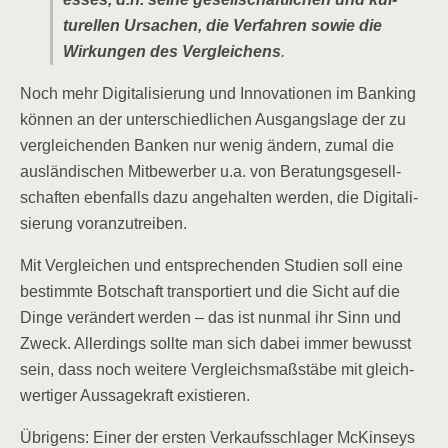
tu­rel­len Ursa­chen, die Ver­fah­ren sowie die
Wir­kun­gen des Ver­glei­chens
.
Noch mehr Digi­ta­li­sie­rung und Inno­va­tio­nen im Ban­king
kön­nen an der unter­schied­li­chen Aus­gangs­la­ge der zu
ver­glei­chen­den Ban­ken nur wenig ändern, zumal die
aus­län­di­schen Mit­be­wer­ber u.a. von Bera­tungs­ge­sell­
schaf­ten eben­falls dazu ange­hal­ten wer­den, die Digi­ta­li­
sie­rung voranzutreiben.
Mit Ver­glei­chen und ent­spre­chen­den Stu­di­en soll eine
bestimm­te Bot­schaft trans­por­tiert und die Sicht auf die
Din­ge ver­än­dert wer­den – das ist nun­mal ihr Sinn und
Zweck. Aller­dings soll­te man sich dabei immer bewusst
sein, dass noch wei­te­re Ver­gleichs­maß­stä­be mit gleich­
wer­ti­ger Aus­sa­ge­kraft existieren.
Übri­gens: Einer der ers­ten Ver­kaufs­schla­ger McK­in­seys