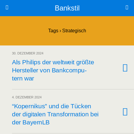
Bankstil
Tags › Strategisch
30. DEZEMBER 2024
Als Phil­ips der welt­weit größ­te
Her­stel­ler von Bank­com­pu­
tern war
4. DEZEMBER 2024
“Koper­ni­kus” und die Tücken
der digi­ta­len Trans­for­ma­ti­on bei
der BayernLB