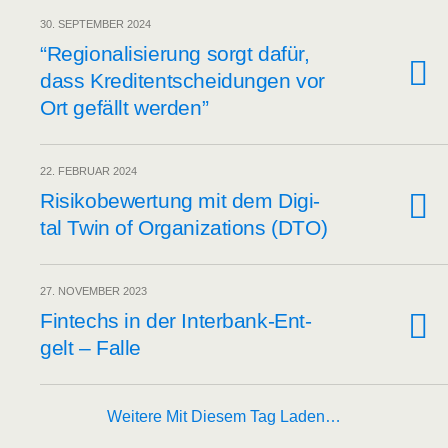
30. SEPTEMBER 2024
“Regio­na­li­sie­rung sorgt dafür,
dass Kre­dit­ent­schei­dun­gen vor
Ort gefällt werden”
22. FEBRUAR 2024
Risi­ko­be­wer­tung mit dem Digi­
tal Twin of Orga­niza­ti­ons (DTO)
27. NOVEMBER 2023
Fintechs in der Inter­bank-Ent­
gelt – Falle
Weitere Mit Diesem Tag Laden…