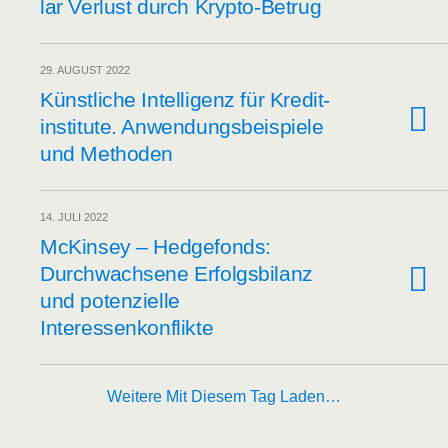
lar Ver­lust durch Krypto-Betrug
29. AUGUST 2022
Künst­li­che Intel­li­genz für Kre­dit­
in­sti­tu­te. Anwen­dungs­bei­spie­le
und Methoden
14. JULI 2022
McK­in­sey – Hedge­fonds:
Durch­wach­se­ne Erfolgs­bi­lanz
und poten­zi­el­le
Interessenkonflikte
Weitere Mit Diesem Tag Laden…