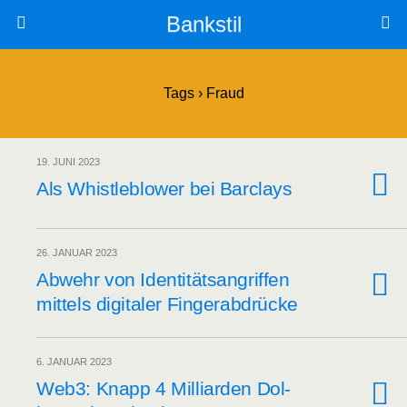
Bankstil
Tags › Fraud
19. JUNI 2023
Als Whist­le­b­lower bei Barclays
26. JANUAR 2023
Abwehr von Iden­ti­täts­an­grif­fen
mit­tels digi­ta­ler Fingerabdrücke
6. JANUAR 2023
Web3: Knapp 4 Mil­li­ar­den Dol­