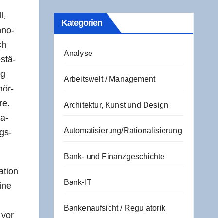
l,
Kate­go­rien
h­no­
ch
Analyse
estä­
ng
Arbeitswelt / Management
hör­
re.
Architektur, Kunst und Design
ra­
Automatisierung/Rationalisierung
ngs­
Bank- und Finanzgeschichte
­ti­on
Bank-IT
eine
Bankenaufsicht / Regulatorik
 vor