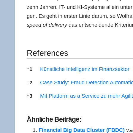
zehn Jah­ren. IT- und KI-Sys­te­me allein unter
gen. Es geht in ers­ter Linie dar­um, so Wolf­r
speed of deli­very
das ent­schei­den­de Kriteri
Refe­ren­ces
↑
1
Künst­li­che Intel­li­genz im Finanzsektor
↑
2
Case Stu­dy: Fraud Detec­tion Automati
↑
3
Mit Plat­form as a Ser­vice zu mehr Agi­l
Refe­ren­ces
Ähn­li­che Beiträge:
Finan­cial Big Data Clus­ter (FBDC)
Von