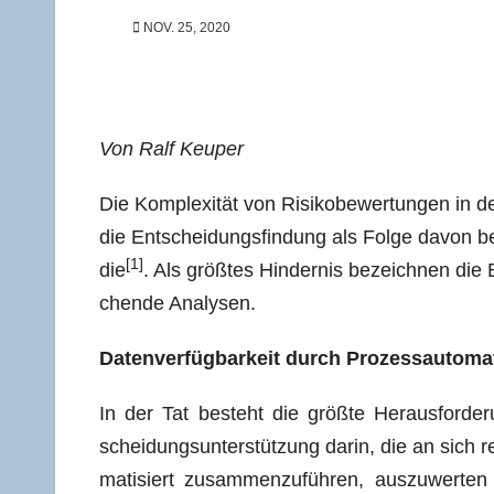
NOV. 25, 2020
Von Ralf Keuper
Die Kom­ple­xi­tät
von Risi­ko­be­wer­tun­gen in d
die Ent­schei­dungs­fin­dung als Fol­ge davon be
[1]
die
. Als größ­tes Hin­der­nis bezeich­nen die 
chen­de Analysen.
Daten­ver­füg­bar­keit durch Pro­zess­au­to­ma
In der Tat besteht die größ­te Her­aus­for­d
schei­dungs­un­ter­stüt­zung dar­in, die an sich 
ma­ti­siert zusam­men­zu­füh­ren, aus­zu­wer­t