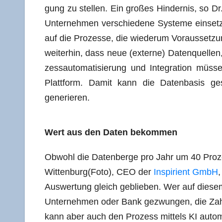
gung zu stel­len. Ein gro­ßes Hin­der­nis, so 
Unter­neh­men ver­schie­de­ne Sys­te­me ein­set
auf die Pro­zes­se, die wie­der­um Vor­aus­set­zung
wei­ter­hin, dass neue (exter­ne) Daten­quel­l
zess­au­to­ma­ti­sie­rung und Inte­gra­ti­on mü
Platt­form. Damit kann die Daten­ba­sis g
generieren.
Wert aus den Daten bekommen
Obwohl die Daten­ber­ge pro Jahr um 40 Pro­
Wittenburg(Foto), CEO der
Inspi­ri­ent GmbH
,
Aus­wer­tung gleich geblie­ben. Wer auf die­sem
Unter­neh­men oder Bank gezwun­gen, die Zahl h
kann aber auch den Pro­zess mit­tels KI auto­ma­