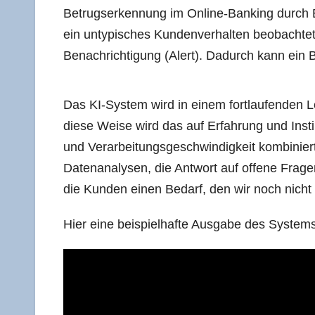
Betrugs­er­ken­nung im Online-Ban­king durch Ein
ein unty­pi­sches Kun­den­ver­hal­ten beob­ach­t
Benach­rich­ti­gung (Alert). Dadurch kann ein B
Das KI-Sys­tem wird in einem fort­lau­fen­den L
die­se Wei­se wird das auf Erfah­rung und Instink
und Ver­ar­bei­tungs­ge­schwin­dig­keit kom­bi­n
Daten­ana­ly­sen, die Ant­wort auf offe­ne Fra­
die Kun­den einen Bedarf, den wir noch nich
Hier eine bei­spiel­haf­te Aus­ga­be des System