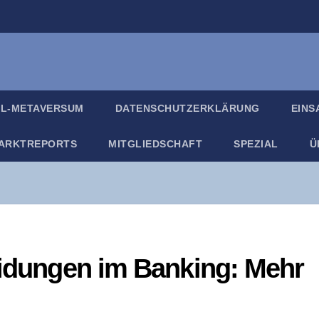
IL-META­VER­SUM
DATEN­SCHUTZ­ER­KLÄ­RUNG
EIN­
ARKT­RE­PORTS
MIT­GLIED­SCHAFT
SPE­ZI­AL
Ü
hei­dun­gen im Ban­king: Mehr