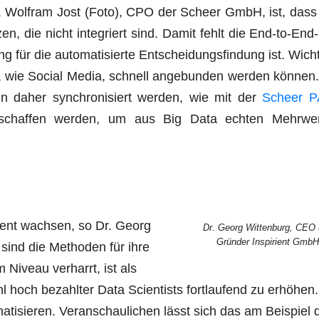
Dr. Wolf­ram Jost (Foto), CPO der Scheer GmbH, ist, dass 
­zen, die nicht inte­griert sind. Damit fehlt die End-to-End
 für die auto­ma­ti­sier­te Ent­schei­dungs­fin­dung ist. Wich­t
en, wie Social Media, schnell ange­bun­den wer­den kön­nen
s­sen daher syn­chro­ni­siert wer­den, wie mit der
Scheer 
eschaf­fen wer­den, um aus Big Data ech­ten Mehr­we
zent wach­sen, so Dr. Georg
Dr. Georg Wit­ten­burg, CEO
Grün­der Inspi­ri­ent GmbH
 sind die Metho­den für ihre
 Niveau ver­harrt, ist als
och bezahl­ter Data Sci­en­tists fort­lau­fend zu erhö­he
ti­sie­ren. Ver­an­schau­li­chen lässt sich das am Bei­spiel 