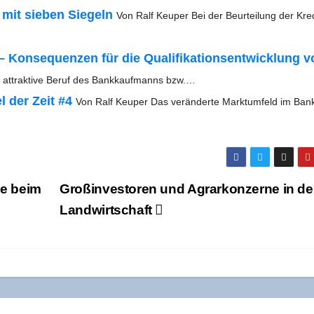
 mit sie­ben Sie­geln
Von Ralf Keu­per Bei der Beur­tei­lung der Kre­d
on­se­quen­zen für die Qua­li­fi­ka­ti­ons­ent­wick­lung 
 attrak­ti­ve Beruf des Bank­kauf­manns bzw.…
el der Zeit #4
Von Ralf Keu­per Das ver­än­der­te Markt­um­feld im Ban­
­se beim
Groß­in­ves­to­ren und Agrar­kon­zer­ne in de
Landwirtschaft