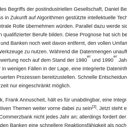
 Begriffs der post­in­dus­tri­el­len Gesell­schaft, Dani­el Bel
n Zukunft auf Algo­rith­men gestütz­te intel­lek­tu­el­le Tec
­tra­le Rol­le über­neh­men wür­den. Par­al­lel dazu wer­de si
ch qua­li­fi­zier­ter Beru­fe bil­den. Die­se Pro­gno­se hat sich b
n und Ban­ken noch weit davon ent­fernt, den vol­len Umfa
 Werk­zeu­ge zu nut­zen. Wäh­rend die Daten­men­gen unauf­
er
er
us­wer­tung noch auf dem Stand der 1980
und 1990
Jah­
n weni­gen Fäl­len in der Lage, eine inte­grier­te Daten­in­f
eu­er­ten Pro­zes­sen bereit­zu­stel­len. Schnel­le Ent­schei­du
r­zeit nur ein­ge­schränkt möglich.
 Frank Annu­scheit, hält es für unab­ding­bar, eine Inte­gra
[3]
va­ti­ven The­men wei­ter vor­ne dabei zu sein
. Jetzt steht 
 Com­merz­bank nicht jedes Jahr an; aller­dings for­dert der
den Ban­ken eine schnel­le­re Reak­ti­ons­fä­hig­keit als noch