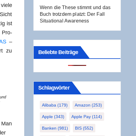
vie­le
Wenn die The­se stimmt und das
-Sicht
Buch trotz­dem platzt: Der Fall
Situa­tio­nal Awareness
ig ist
. Pro­
PAS
–
rt zu
Beliebte Beiträge
Schlag­wör­ter
 und
Alibaba
(179)
Amazon
(253)
Apple
(343)
Apple Pay
(114)
n. Man
Banken
(981)
BIS
(552)
der