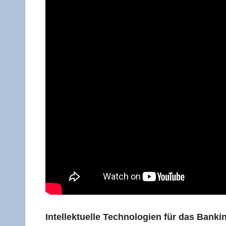
Intel­lek­tu­el­le Tech­no­lo­gien für das Ban­