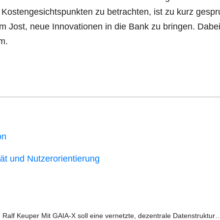
 Kos­ten­ge­sichts­punk­ten zu betrach­ten, ist zu kurz gespr
am Jost, neue Inno­va­tio­nen in die Bank zu brin­gen. Dabei
um.
on
i­tät und Nutzerorientierung
 Ralf Keu­per Mit GAIA‑X soll eine ver­netz­te, dezen­tra­le Datenstruktur