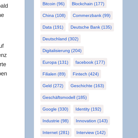
Bitcoin
(96)
Blockchain
(177)
bald
ne
China
(108)
Commerzbank
(99)
Data
(191)
Deutsche Bank
(135)
Deutschland
(302)
uf
Digitalisierung
(204)
genz
Europa
(131)
facebook
(177)
­te
aben
Filialen
(89)
Fintech
(424)
Geld
(272)
Geschichte
(163)
Geschäftsmodell
(185)
Google
(330)
Identity
(192)
Industrie
(98)
Innovation
(143)
Internet
(281)
Interview
(142)