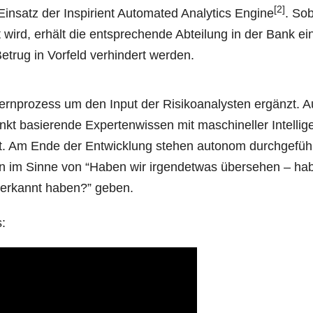
[2]
­satz der Inspi­ri­ent Auto­ma­ted Ana­ly­tics Engi­ne
. So
et wird, erhält die ent­spre­chen­de Abtei­lung in der Bank ei
etrug in Vor­feld ver­hin­dert werden.
ern­pro­zess um den Input der Risi­ko­ana­lys­ten ergänzt. A
t basie­ren­de Exper­ten­wis­sen mit maschi­nel­ler Intel­li­
iert. Am Ende der Ent­wick­lung ste­hen auto­nom durch­ge­führ
gen im Sin­ne von “Haben wir irgend­et­was über­se­hen – h
t erkannt haben?” geben.
s: