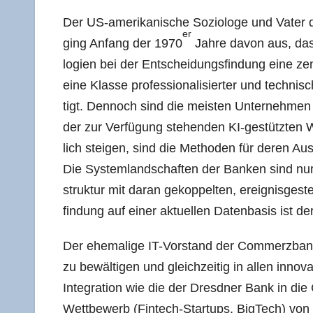
Der US-ame­ri­ka­ni­sche Sozio­lo­ge und Vater des
er
ging Anfang der 1970
Jah­re davon aus, dass i
lo­gien bei der Ent­schei­dungs­fin­dung eine zen
eine Klas­se pro­fes­sio­na­li­sier­ter und tech­nis
tigt. Den­noch sind die meis­ten Unter­neh­me
der zur Ver­fü­gung ste­hen­den KI-gestütz­ten
lich stei­gen, sind die Metho­den für deren A
Die Sys­tem­land­schaf­ten der Ban­ken sind nur i
struk­tur mit dar­an gekop­pel­ten, ereig­nis­ge­st
fin­dung auf einer aktu­el­len Daten­ba­sis ist de
Der ehe­ma­li­ge IT-Vor­stand der Com­merz­bank,
zu bewäl­ti­gen und gleich­zei­tig in allen inno­
Inte­gra­ti­on wie die der Dresd­ner Bank in die
Wett­be­werb (Fin­tech-Start­ups, Big­Tech) von 