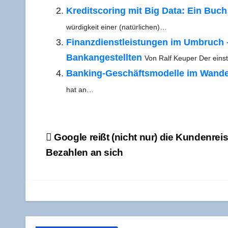
Kre­dit­s­coring mit Big Data: Ein Buch
wür­dig­keit einer (natür­li­chen)…
Finanz­dienst­leis­tun­gen im Umbruch – K
Bank­an­ge­stell­ten
Von Ralf Keu­per Der einst
Ban­king-Geschäfts­­­mo­­del­­le im Wan­d
hat an…
Beitragsnavigation
Goog­le reißt (nicht nur) die Kun­den­rei
Bezah­len an sich