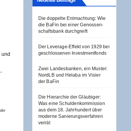
Neu­es­te Beiträge
Die dop­pel­te Ent­mach­tung: Wie
die BaFin bei einer Genos­sen­
schafts­bank durchgreift
Der Levera­ge-Effekt von 1929 bei
geschlos­se­nen Investmentfonds
t und
­
Zwei Lan­des­ban­ken, ein Mus­ter:
­
NordLB und Hela­ba im Visier
der BaFin
Die Hier­ar­chie der Gläu­bi­ger:
Was eine Schul­den­kom­mis­si­on
aus dem 18. Jahr­hun­dert über
der
moder­ne Sanie­rungs­ver­fah­ren
verrät