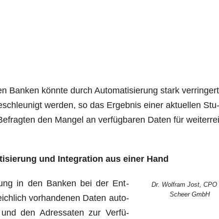
en Ban­ken könn­te durch Auto­ma­ti­sie­rung stark ver­rin­ger
schleu­nigt wer­den, so das Ergeb­nis einer aktu­el­le
n Stu
Befrag­ten den Man­gel an ver­füg­ba­ren Daten für wei­ter­rei
­ti­sie­rung und Inte­gra­ti­on aus einer Hand
e­rung in den Ban­ken bei der Ent­
Dr. Wolf­ram Jost, CPO 
Scheer GmbH
reich­lich vor­han­de­nen Daten auto­
en und den Adres­sa­ten zur Ver­fü­