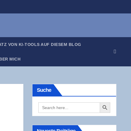
SATZ VON KI-TOOLS AUF DIE­SEM BLOG
BER MICH
Suche
Search Button
Search
for: