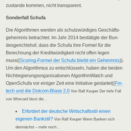
zustan­de kom­men, nicht transparent.
Son­der­fall Schufa
Die Algo­rith­men wer­den als schutz­wür­di­ges Geschäfts­
ge­heim­nis betrach­tet. Im Jahr 2014 bestä­tig­te der Bun­
des­ge­richts­hof, dass die Schufa ihre For­mel für die
Berech­nung der Kre­dit­wür­dig­keit nicht offen legen
muss((
Scoring-For­mel der Schufa bleibt ein Geheim­nis
)).
Um den Algo­rith­mus zu ent­schlüs­seln, haben die bei­den
Nicht­re­gie­rungs­or­ga­ni­sa­tio­nen Algo­rith­m­Watch und
Open­Schufa vor eini­ger Zeit eine Initia­ti­ve gestar­tet((
Fin­
tech und die Dot­­com-Bla­­se 2.0
Von Ralf Keu­per Der tie­fe Fall
von Wire­card lässt die…
Erfor­dert der deut­sche Wirt­schafts­stil einen
eige­nen Bank­stil?
Von Ralf Keu­per Wenn Ban­ken sich
dem­nächst – mehr noch…