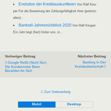
Evo­lu­ti­on der Kre­dit­aus­kunftei­en
Von Ralf Keu­
per Für die Bewer­tung der Zah­lungs­fä­hig­keit ihrer (poten­zi­
el­len)…
Ban­k­­stil-Jah­­res­rück­­blick 2020
Von Ralf Keu­per
Ein Jahr liegt (fast) hin­ter uns, in…
Vorheriger Beitrag
Nächster Beitrag
Banking In Der
Google Reißt (nicht Nur)
Kreislaufwirtschaft
Die Kundenreise Beim
Bezahlen An Sich
Zum Seitenanfang
Mobil
Desktop