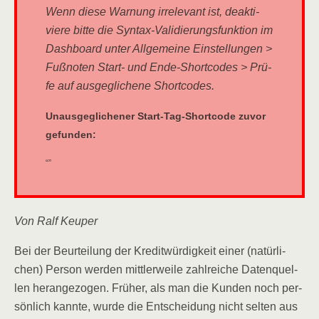
Wenn die­se War­nung irrele­vant ist, deak­ti­
vie­re bit­te die Syn­tax-Vali­die­rungs­funk­ti­on im
Dash­board unter All­ge­mei­ne Ein­stel­lun­gen >
Fuß­no­ten Start- und Ende-Short­codes > Prü­
fe auf aus­ge­gli­che­ne Shortcodes.
Unaus­ge­gli­che­ner Start-Tag-Short­code zuvor
gefunden:
“”
Von Ralf Keuper
Bei der Beur­tei­lung der Kre­dit­wür­dig­keit einer (natür­li­
chen) Per­son wer­den mitt­ler­wei­le zahl­rei­che Daten­quel­
len her­an­ge­zo­gen. Frü­her, als man die Kun­den noch per­
sön­lich kann­te, wur­de die Ent­schei­dung nicht sel­ten aus