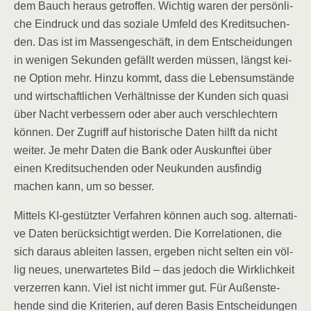
dem Bauch her­aus getrof­fen. Wich­tig waren der per­sön­li­
che Ein­druck und das sozia­le Umfeld des Kre­dit­su­chen­
den. Das ist im Mas­sen­ge­schäft, in dem Ent­schei­dun­gen
in weni­gen Sekun­den gefällt wer­den müs­sen, längst kei­
ne Opti­on mehr. Hin­zu kommt, dass die Lebens­um­stän­de
und wirt­schaft­li­chen Ver­hält­nis­se der Kun­den sich qua­si
über Nacht ver­bes­sern oder aber auch ver­schlech­tern
kön­nen. Der Zugriff auf his­to­ri­sche Daten hilft da nicht
wei­ter. Je mehr Daten die Bank oder Aus­kunf­tei über
einen Kre­dit­su­chen­den oder Neu­kun­den aus­fin­dig
machen kann, um so besser.
Mit­tels KI-gestütz­ter Ver­fah­ren kön­nen auch sog. alter­na­ti­
ve Daten berück­sich­tigt wer­den. Die Kor­re­la­tio­nen, die
sich dar­aus ablei­ten las­sen, erge­ben nicht sel­ten ein völ­
lig neu­es, uner­war­te­tes Bild – das jedoch die Wirk­lich­keit
ver­zer­ren kann. Viel ist nicht immer gut. Für Außen­ste­
hen­de sind die Kri­te­ri­en, auf deren Basis Ent­schei­dun­gen