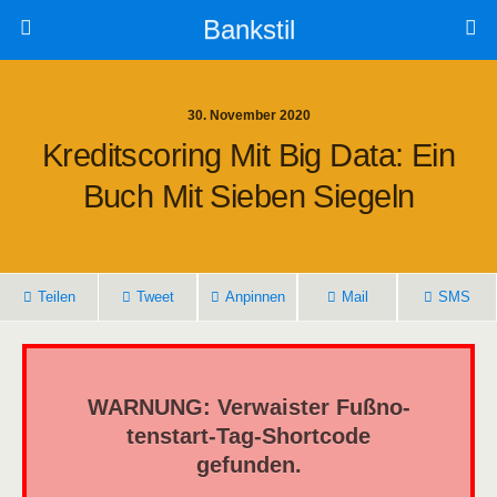
Bankstil
30. November 2020
Kre­dit­s­coring Mit Big Data: Ein
Buch Mit Sie­ben Siegeln
Tei­len
Tweet
Anpin­nen
Mail
SMS
WARNUNG: Ver­wais­ter Fuß­no­
ten­start-Tag-Short­code
gefunden.