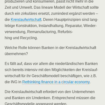
pro­du­zie­ren und kon­su­mie­ren, passt nicht mehr in die
Zeit und Umwelt. Das linea­re Modell der Wirt­schaft soll­te
durch ein zir­ku­lä­res ersetzt, zumin­dest ergänzt wer­den –
die
Kreis­lauf­wirt­schaft
. Deren Haupt­prin­zi­pi­en sind lang­
le­bi­ge Kon­struk­ti­on, Instand­hal­tung, Repa­ra­tur, Wie­der­
ver­wen­dung, Rema­nu­fac­tu­ring, Refur­bis­
hing und Recycling.
Wel­che Rol­le kön­nen Ban­ken in der Kreis­lauf­wirt­schaft
übernehmen?
Es fällt auf, dass vor allem die nie­der­län­di­schen Ban­ken
sich bereits inten­siv mit den Mög­lich­kei­ten der Kreis­lauf­
wirt­schaft für ihr Geschäfts­mo­dell beschäf­ti­gen, wie z.B.
die ING in
Rethin­king finan­ce in a cir­cu­lar eco­no­my
.
Die Kreis­lauf­wirt­schaft erfor­dert von den Unter­neh­men
und Ban­ken ein Umden­ken. Ent­spre­chend müs­sen die
Geschäfts­mo­del­le ange­passt werden.