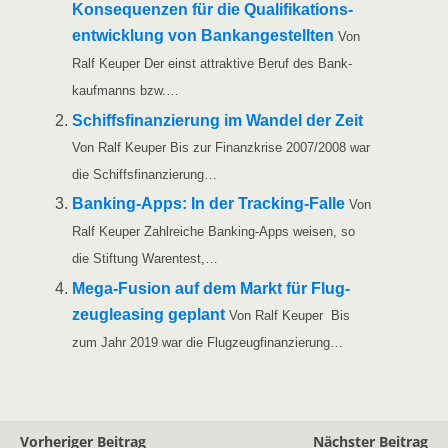
Kon­se­quen­zen für die Qua­li­fi­ka­ti­ons­
ent­wick­lung von Bank­an­ge­stell­ten
Von
Ralf Keu­per Der einst attrak­ti­ve Beruf des Bank­
kauf­manns bzw.…
Schiffs­fi­nan­zie­rung im Wan­del der Zeit
Von Ralf Keu­per Bis zur Finanz­kri­se 2007/​​2008 war
die Schiffsfinanzierung…
Ban­king-Apps: In der Track­ing-Fal­le
Von
Ralf Keu­per Zahl­rei­che Ban­king-Apps wei­sen, so
die Stif­tung Warentest,…
Mega-Fusi­on auf dem Markt für Flug­
zeug­lea­sing geplant
Von Ralf Keu­per Bis
zum Jahr 2019 war die Flugzeugfinanzierung…
Vorheriger Beitrag
Nächster Beitrag