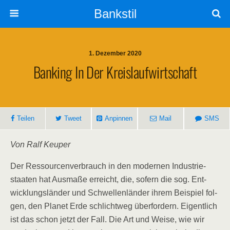
Bankstil
1. Dezember 2020
Ban­king In Der Kreislaufwirtschaft
Tei­len
Tweet
Anpin­nen
Mail
SMS
Von Ralf Keuper
Der Res­sour­cen­ver­brauch in den moder­nen Indus­trie­
staa­ten hat Aus­ma­ße erreicht, die, sofern die sog. Ent­
wick­lungs­län­der und Schwel­len­län­der ihrem Bei­spiel fol­
gen, den Pla­net Erde schlicht­weg über­for­dern. Eigent­lich
ist das schon jetzt der Fall. Die Art und Wei­se, wie wir