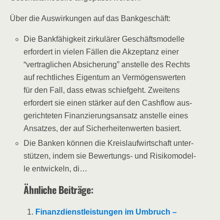
Über die Aus­wir­kun­gen auf das Bankgeschäft:
Die Bank­fä­hig­keit zir­ku­lä­rer Geschäfts­mo­del­le
erfor­dert in vie­len Fäl­len die Akzep­tanz einer
“ver­trag­li­chen Absi­che­rung” anstel­le des Rechts
auf recht­li­ches Eigen­tum an Ver­mö­gens­wer­ten
für den Fall, dass etwas schief­geht. Zwei­tens
erfor­dert sie einen stär­ker auf den Cash­flow aus­
ge­rich­te­ten Finan­zie­rungs­an­satz anstel­le eines
Ansat­zes, der auf Sicher­hei­ten­wer­ten basiert.
Die Ban­ken kön­nen die Kreis­lauf­wirt­schaft unter­
stüt­zen, indem sie Bewer­tungs- und Risi­ko­mo­del­
le ent­wi­ckeln, di…
Ähn­li­che Beiträge:
Finanz­dienst­leis­tun­gen im Umbruch –