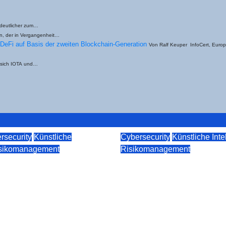
deut­li­cher zum…
rn, der in Vergangenheit…
d DeFi auf Basis der zwei­ten Block­chain-Gene­ra­ti­on
Von Ralf Keu­per Info­Cert, Euro­pas 
n sich IOTA und…
rsecurity
Künstliche
Cybersecurity
Künstliche Inte
sikomanagement
Risikomanagement
e­line als
Clau­de Mythos Pre­
läche
Wenn KI-Fähig­kei­t
sys­te­mi­schen Bedr
26
rkeuper
den Finanz­sek­tor 
Apr. 11, 2026
rkeuper