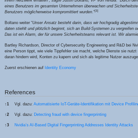
ihrem Netz­werk erhal­ten”, sag­te Jus­tin Boita­no, VP von Nvi­dia
. “
Durch den 
eines Benut­zers im gesam­ten Unter­neh­men über­wa­chen und Sicher­heits­team
[3]
Benut­zers mög­li­cher­wei­se kom­pro­mit­tiert wur­den
.”
Bol­ta­no wei­ter “
Unser Ansatz besteht dar­in, dass wir hoch­gra­dig abge­stimm
da­ten stiehlt und plötz­lich beginnt, sich an Build-Sys­te­men zu ver­grei­fen o
Das ist ein Alarm, der für unse­re Sicher­heits­teams rele­vant ist. Wir alar­mie
Bart­ley Richard­son, Direc­tor of Cyber­se­cu­ri­ty Engi­nee­ring and R&D bei Nvi­di
eine Per­son tippt, wie vie­le Tipp­feh­ler sie macht, wel­che Diens­te sie nutzt 
dar­an hin­dern wird, Kon­ten zu kapern und sich als legi­ti­me Nut­zer auszug
Zuerst erschie­nen auf
Iden­ti­ty Economy
Refe­ren­ces
↑
1
Vgl. dazu:
Auto­ma­ti­sier­te IoT-Gerä­te-Iden­ti­fi­ka­ti­on mit Device Profili
↑
2
Vgl. dazu:
Detec­ting fraud with device fingerprinting
↑
3
Nvidia’s AI-Based Digi­tal Fin­ger­prin­ting Addres­ses Iden­ti­ty Attacks
Refe­ren­ces