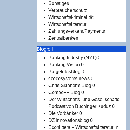
Sonstiges
Verbraucherschutz
Wirtschaftskriminalität
Wirtschaftsliteratur
Zahlungsverkehr/Payments
Zentralbanken
Blogroll
Banking Industry (NYT)
0
Banking.Vision
0
BargeldlosBlog
0
ccecosystems.news
0
Chris Skinner’s Blog
0
CompeFF Blog
0
Der Wirtschafts- und Gesellschafts-
Podcast von Buchinger|Kuduz
0
Die Vorbänker
0
DZ Innovationsblog
0
Econlittera – Wirtschaftsliteratur in