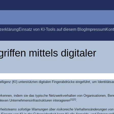
­er­klä­rung
Ein­satz von KI-Tools auf die­sem Blog
Impres­sum
Kon­
if­fen mit­tels digi­ta­ler
i­genz (KI) unter­stütz­ten digi­ta­len Fin­ger­ab­drü­cke ein­ge­führt, um Iden­ti­täts­an­
u erken­nen, indem sie das typi­sche Netz­werk­ver­hal­ten von Orga­ni­sa­tio­nen, Ben
[1]
[2]
xen Unter­neh­mens­in­fra­struk­tu­ren inter­agie­ren
.
er­heits­teams sofor­ti­ge War­nun­gen über risi­ko­rei­che Ver­hal­tens­än­de­run­gen vo