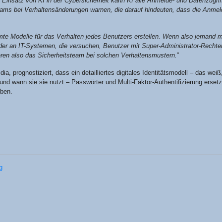
Ein­satz von KI in der Cyber­si­cher­heit kann KI alle Anmel­de- und Daten­zu­griffs
s bei Ver­hal­tens­än­de­run­gen war­nen, die dar­auf hin­deu­ten, dass die Anmel­
­te Model­le für das Ver­hal­ten jedes Benut­zers erstel­len. Wenn also jemand 
der an IT-Sys­te­men, die ver­su­chen, Benut­zer mit Super-Admi­nis­tra­tor-Rech­ten
­ren also das Sicher­heits­team bei sol­chen Ver­hal­tens­mus­tern.
”
a, pro­gnos­ti­ziert, dass ein detail­lier­tes digi­ta­les Iden­ti­täts­mo­dell – das wei
und wann sie sie nutzt – Pass­wör­ter und Mul­ti-Fak­tor-Authen­ti­fi­zie­rung erset­
eben.
ng