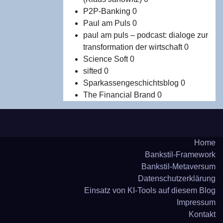
P2P-Banking
0
Paul am Puls
0
paul am puls – podcast: dialoge zur
transformation der wirtschaft
0
Science Soft
0
sifted
0
Sparkassengeschichtsblog
0
The Financial Brand
0
Home
Bank­stil-Frame­work
Bank­stil-Meta­ver­sum
Daten­schutz­er­klä­rung
Ein­satz von KI-Tools auf die­sem Blog
Impres­sum
Kon­takt