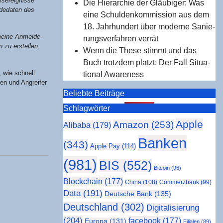
­ereig­nis­se
Die Hier­ar­chie der Gläu­bi­ger: Was
de­da­ten des
eine Schul­den­kom­mis­si­on aus dem
18. Jahr­hun­dert über moder­ne Sanie­
mei­ne Anmel­de­
rungs­ver­fah­ren verrät
 zu erstel­len.
Wenn die The­se stimmt und das
Buch trotz­dem platzt: Der Fall Situa­
ß, wie schnell
tio­nal Awareness
zen und Angrei­fer
Beliebte Beiträge
Schlag­wör­ter
Apple
Amazon
(253)
Alibaba
(179)
Banken
(343)
Apple Pay
(114)
(981)
BIS
(552)
Bitcoin
(96)
Blockchain
(177)
China
(108)
Commerzbank
(99)
Data
(191)
Deutsche Bank
(135)
Deutschland
(302)
Digitalisierung
(204)
facebook
(177)
Europa
(131)
Filialen
(89)