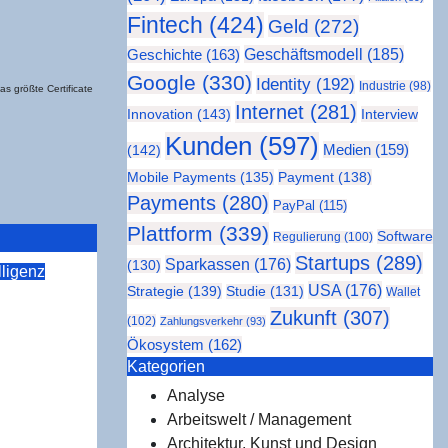
Fintech
(424)
Geld
(272)
Geschäftsmodell
(185)
Geschichte
(163)
Google
(330)
Identity
(192)
Industrie
(98)
größ­te Cer­ti­fi­ca­te
Internet
(281)
Innovation
(143)
Interview
Kunden
(597)
Medien
(159)
(142)
Mobile Payments
(135)
Payment
(138)
Payments
(280)
PayPal
(115)
Plattform
(339)
Software
Regulierung
(100)
Startups
(289)
Sparkassen
(176)
(130)
lligenz
USA
(176)
Strategie
(139)
Studie
(131)
Wallet
Zukunft
(307)
view:
(102)
Zahlungsverkehr
(93)
Ökosystem
(162)
en zur
Kate­go­rien
o­hung für
Analyse
werden
Arbeitswelt / Management
Architektur, Kunst und Design