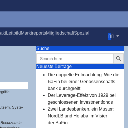
takt
Leit­bild
Markt­re­ports
Mit­glied­schaft
Spe­zi­al
Suche
Search Button
Search
for:
Neu­es­te Beiträge
Die dop­pel­te Ent­mach­tung: Wie die
BaFin bei einer Genos­sen­schafts­
bank durchgreift
grif­fe
Der Levera­ge-Effekt von 1929 bei
geschlos­se­nen Investmentfonds
ut­zern, Sys­te­
Zwei Lan­des­ban­ken, ein Mus­ter:
NordLB und Hela­ba im Visier
der BaFin
n Benut­zern in