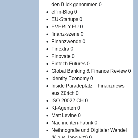
den Blick genommen
0
eFin-Blog
0
EU-Startups
0
EVERLY.EU
0
finanz-szene
0
Finanzwende
0
Finextra
0
Finovate
0
Fintech Futures
0
Global Banking & Finance Review
0
Identity Economy
0
Inside Paradeplatz – Finanznews
aus Zürich
0
ISO-20022.CH
0
KI-Agenten
0
Matt Levine
0
Nachrichten-Fabrik
0
Nethnografie und Digitaler Wandel
(Klaus Janowitz)
0