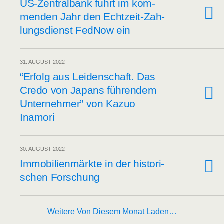
US-Zen­tral­bank führt im kom­
men­den Jahr den Echt­zeit-Zah­
lungs­dienst Fed­Now ein
31. AUGUST 2022
“Erfolg aus Lei­den­schaft. Das
Cre­do von Japans füh­ren­dem
Unter­neh­mer” von Kazuo
Inamori
30. AUGUST 2022
Immo­bi­li­en­märk­te in der his­to­ri­
schen Forschung
Weitere Von Diesem Monat Laden…