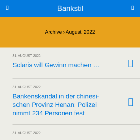
Bankstil
Archive › August, 2022
31. AUGUST 2022
Sola­ris will Gewinn machen …
31. AUGUST 2022
Ban­ken­skan­dal in der chi­ne­si­
schen Pro­vinz Hen­an: Poli­zei
nimmt 234 Per­so­nen fest
31. AUGUST 2022