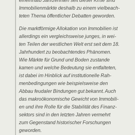
ein­ein­halb Jahr­zehn­ten seit die­ser Kri­se sind
Immo­bi­li­en­märk­te des­halb zu einem viel­be­ach­
te­ten The­ma öffent­li­cher Debat­ten geworden.
Die markt­för­mi­ge Allo­ka­ti­on von Immo­bi­li­en ist
aller­dings ein ver­gleichs­wei­se jun­ges, in wei­
ten Tei­len der west­li­chen Welt erst seit dem 18.
Jahr­hun­dert zu beob­ach­ten­des Phä­no­men.
Wie Märk­te für Grund und Boden zustan­de
kamen und wel­che Bedeu­tung sie ent­fal­te­ten,
ist dabei im Hin­blick auf insti­tu­tio­nel­le Rah­
men­be­din­gun­gen wie bei­spiels­wei­se den
Abbau feu­da­ler Bin­dun­gen gut bekannt. Auch
das makro­öko­no­mi­sche Gewicht von Immo­bi­li­
en und ihre Rol­le für die Sta­bi­li­tät des Finanz­
sek­tors sind in den letz­ten Jah­ren ver­mehrt
zum Gegen­stand his­to­ri­scher For­schun­gen
geworden.