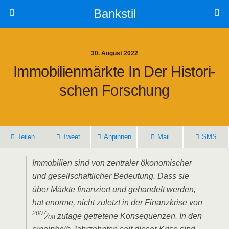
Bankstil
30. August 2022
Immo­bi­li­en­märk­te In Der His­to­ri­
Schen Forschung
Tei­len
Tweet
Anpin­nen
Mail
SMS
Immo­bi­li­en sind von zen­tra­ler öko­no­mi­scher
und gesell­schaft­li­cher Bedeu­tung. Dass sie
über Märk­te finan­ziert und gehan­delt wer­den,
hat enor­me, nicht zuletzt in der Finanz­kri­se von
2007
⁄
zuta­ge getre­te­ne Kon­se­quen­zen. In den
08