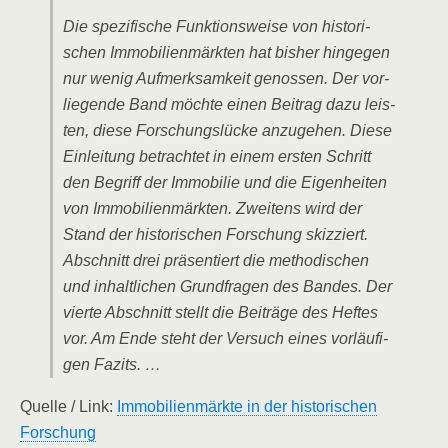
Die spe­zi­fi­sche Funk­ti­ons­wei­se von his­to­ri­
schen Immo­bi­li­en­märk­ten hat bis­her hin­ge­gen
nur wenig Auf­merk­sam­keit genos­sen. Der vor­
lie­gen­de Band möch­te einen Bei­trag dazu leis­
ten, die­se For­schungs­lü­cke anzu­ge­hen. Die­se
Ein­lei­tung betrach­tet in einem ers­ten Schritt
den Begriff der Immo­bi­lie und die Eigen­hei­ten
von Immo­bi­li­en­märk­ten. Zwei­tens wird der
Stand der his­to­ri­schen For­schung skiz­ziert.
Abschnitt drei prä­sen­tiert die metho­di­schen
und inhalt­li­chen Grund­fra­gen des Ban­des. Der
vier­te Abschnitt stellt die Bei­trä­ge des Hef­tes
vor. Am Ende steht der Ver­such eines vor­läu­fi­
gen Fazits. …
Quel­le /​ Link:
Immo­bi­li­en­märk­te in der his­to­ri­schen
Forschung