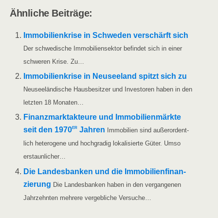
Ähn­li­che Beiträge:
Immo­bi­li­en­kri­se in Schwe­den ver­schärft sich
Der schwe­di­sche Immo­bi­li­en­sek­tor befin­det sich in einer
schwe­ren Kri­se. Zu…
Immo­bi­li­en­kri­se in Neu­see­land spitzt sich zu
Neu­see­län­di­sche Haus­be­sit­zer und Inves­to­ren haben in den
letz­ten 18 Monaten…
Finanz­markt­ak­teu­re und Immo­bi­li­en­märk­te
er
seit den 1970
Jah­ren
Immo­bi­li­en sind außer­or­dent­
lich hete­ro­ge­ne und hoch­gra­dig loka­li­sier­te Güter. Umso
erstaunlicher…
Die Lan­des­ban­ken und die Immo­bi­li­en­fi­nan­
zie­rung
Die Lan­des­ban­ken haben in den ver­gan­ge­nen
Jahr­zehn­ten meh­re­re ver­geb­li­che Versuche…