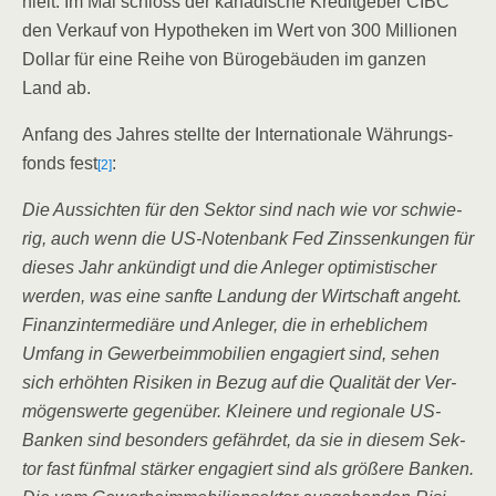
hielt. Im Mai schloss der kana­di­sche Kre­dit­ge­ber CIBC
den Ver­kauf von Hypo­the­ken im Wert von 300 Mil­lio­nen
Dol­lar für eine Rei­he von Büro­ge­bäu­den im gan­zen
Land ab.
Anfang des Jah­res stell­te der Inter­na­tio­na­le Wäh­rungs­
fonds fest
:
[2]
Die Aus­sich­ten für den Sek­tor sind nach wie vor schwie­
rig, auch wenn die US-Noten­bank Fed Zins­sen­kun­gen für
die­ses Jahr ankün­digt und die Anle­ger opti­mis­ti­scher
wer­den, was eine sanf­te Lan­dung der Wirt­schaft angeht.
Finanz­in­ter­me­diä­re und Anle­ger, die in erheb­li­chem
Umfang in Gewer­be­im­mo­bi­li­en enga­giert sind, sehen
sich erhöh­ten Risi­ken in Bezug auf die Qua­li­tät der Ver­
mö­gens­wer­te gegen­über. Klei­ne­re und regio­na­le US-
Ban­ken sind beson­ders gefähr­det, da sie in die­sem Sek­
tor fast fünf­mal stär­ker enga­giert sind als grö­ße­re Ban­ken.