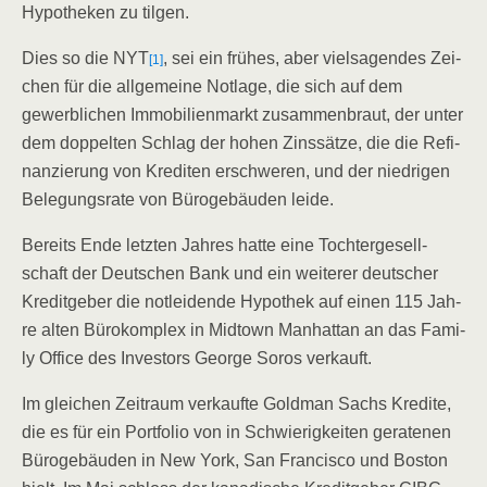
Hypo­the­ken zu tilgen.
Dies so die NYT
, sei ein frü­hes, aber viel­sa­gen­des Zei­
[1]
chen für die all­ge­mei­ne Not­la­ge, die sich auf dem
gewerb­li­chen Immo­bi­li­en­markt zusam­men­braut, der unter
dem dop­pel­ten Schlag der hohen Zins­sät­ze, die die Refi­
nan­zie­rung von Kre­di­ten erschwe­ren, und der nied­ri­gen
Bele­gungs­ra­te von Büro­ge­bäu­den leide.
Bereits Ende letz­ten Jah­res hat­te eine Toch­ter­ge­sell­
schaft der Deut­schen Bank und ein wei­te­rer deut­scher
Kre­dit­ge­ber die not­lei­den­de Hypo­thek auf einen 115 Jah­
re alten Büro­kom­plex in Mid­town Man­hat­tan an das Fami­
ly Office des Inves­tors Geor­ge Sor­os verkauft.
Im glei­chen Zeit­raum ver­kauf­te Gold­man Sachs Kre­di­te,
die es für ein Port­fo­lio von in Schwie­rig­kei­ten gera­te­nen
Büro­ge­bäu­den in New York, San Fran­cis­co und Bos­ton