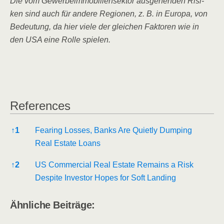
Die vom Gewer­be­im­mo­bi­li­en­sek­tor aus­ge­hen­den Risi­
ken sind auch für ande­re Regio­nen, z. B. in Euro­pa, von
Bedeu­tung, da hier vie­le der glei­chen Fak­to­ren wie in
den USA eine Rol­le spielen.
Refe­ren­ces
Refe­ren­ces
↑
1
Fea­ring Los­ses, Banks Are Quiet­ly Dum­ping
Real Estate Loans
↑
2
US Com­mer­cial Real Estate Remains a Risk
Despi­te Inves­tor Hopes for Soft Landing
Ähn­li­che Beiträge: