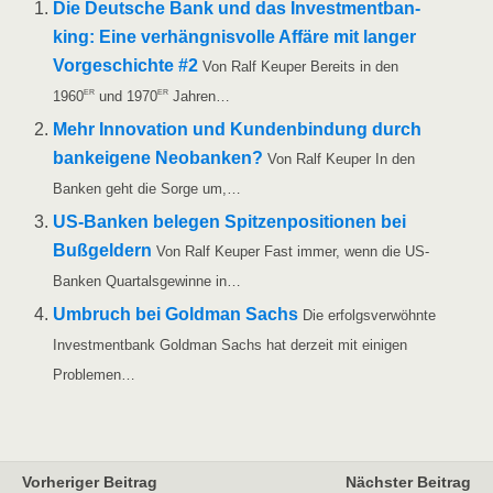
Die Deut­sche Bank und das Invest­ment­ban­
king: Eine ver­häng­nis­vol­le Affä­re mit lan­ger
Vor­ge­schich­te #2
Von Ralf Keu­per Bereits in den
er
er
1960
und 1970
Jahren…
Mehr Inno­va­ti­on und Kun­den­bin­dung durch
bank­ei­ge­ne Neo­ban­ken?
Von Ralf Keu­per In den
Ban­ken geht die Sor­ge um,…
US-Ban­ken bele­gen Spit­zen­po­si­tio­nen bei
Buß­gel­dern
Von Ralf Keu­per Fast immer, wenn die US-
Ban­ken Quar­tals­ge­win­ne in…
Umbruch bei Gold­man Sachs
Die erfolgs­ver­wöhn­te
Invest­ment­bank Gold­man Sachs hat der­zeit mit eini­gen
Problemen…
Vorheriger Beitrag
Nächster Beitrag