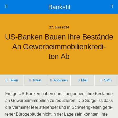
Bankstil
27. Juni 2024
US-Ban­ken Bau­en Ihre Bestän­de
An Gewer­be­im­mo­bi­li­en­kre­di­
Ten Ab
Tei­len
Tweet
Anpin­nen
Mail
SMS
Eini­ge US-Ban­ken haben damit begon­nen, ihre Bestän­de
an Gewer­be­im­mo­bi­li­en zu redu­zie­ren. Die Sor­ge ist, dass
die Ver­mie­ter leer ste­hen­der und in Schwie­rig­kei­ten gera­
te­ner Büro­ge­bäu­de nicht in der Lage sein könn­ten, ihre