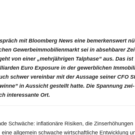
spräch mit Bloom­berg News eine bemer­kens­wert nü
chen Gewer­be­im­mo­bi­li­en­markt sei in abseh­ba­rer Zei
 geht von einer „mehr­jäh­ri­gen Tal­pha­se” aus. Das ist 
­li­ar­den Euro Expo­sure in der gewerb­li­chen Immo­bi­li
auch schwer ver­ein­bar mit der Aus­sa­ge sei­ner CFO St
in­ne” in Aus­sicht gestellt hat­te. Die Span­nung zwi­
h inter­es­san­te Ort.
de Schwä­che: infla­tio­nä­re Risi­ken, die Zins­er­hö­hun­gen
 eine all­ge­mein schwa­che wirt­schaft­li­che Ent­wick­lung