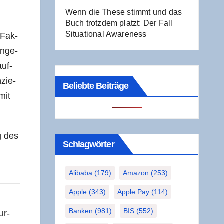
Wenn die The­se stimmt und das
Buch trotz­dem platzt: Der Fall
Situa­tio­nal Awareness
 Fak­
in­ge­
auf­
­zie­
Beliebte Beiträge
mit
ng des
Schlag­wör­ter
Alibaba
(179)
Amazon
(253)
Apple
(343)
Apple Pay
(114)
Banken
(981)
BIS
(552)
ur­