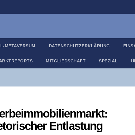
IL-META­VER­SUM
DATEN­SCHUTZ­ER­KLÄ­RUNG
EIN­
ARKT­RE­PORTS
MIT­GLIED­SCHAFT
SPE­ZI­AL
Ü
e­im­mo­bi­li­en­markt:
e­to­ri­scher Entlastung