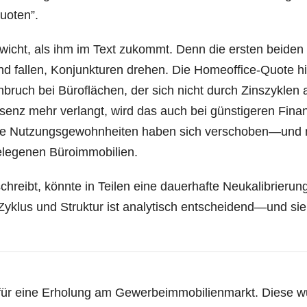
uoten”.
Gewicht, als ihm im Text zukommt. Denn die ers­ten bei­den
nd fal­len, Kon­junk­tu­ren dre­hen. Die Home­of­fice-Quo­te h
ein­bruch bei Büro­flä­chen, der sich nicht durch Zins­zy­klen 
rä­senz mehr ver­langt, wird das auch bei güns­ti­ge­ren Finan
. Die Nut­zungs­ge­wohn­hei­ten haben sich verschoben—und 
gele­ge­nen Büroimmobilien.
eibt, könn­te in Tei­len eine dau­er­haf­te Neu­ka­li­brie­ru
Zyklus und Struk­tur ist ana­ly­tisch entscheidend—und sie
r eine Erho­lung am Gewer­be­im­mo­bi­li­en­markt. Die­se w