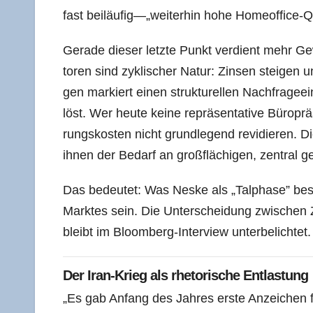
fast beiläufig—„weiterhin hohe Homeoffice-Q
Gera­de die­ser letz­te Punkt ver­dient mehr 
to­ren sind zykli­scher Natur: Zin­sen stei­gen u
gen mar­kiert einen struk­tu­rel­len Nach­fra­ge­
löst. Wer heu­te kei­ne reprä­sen­ta­ti­ve Büro­p
rungs­kos­ten nicht grund­le­gend revi­die­ren
ihnen der Bedarf an groß­flä­chi­gen, zen­tral 
Das bedeu­tet: Was Nes­ke als „Tal­pha­se” beschr
Mark­tes sein. Die Unter­schei­dung zwi­schen 
bleibt im Bloom­berg-Inter­view unterbelichtet.
Der Iran-Krieg als rhe­to­ri­sche Entlastung
„Es gab Anfang des Jah­res ers­te Anzei­chen fü