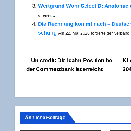
Wert­grund Wohn­Sel­ect D: Ana­to­mie ei
offener…
Die Rech­nung kommt nach – Deutsch­lan
schung
Am 22. Mai 2026 for­der­te der Ver­band
Beitragsnavigation
Unicre­dit: Die Icahn-Posi­ti­on bei
KI-
der Com­merz­bank ist erreicht
204
Ähnliche Beiträge