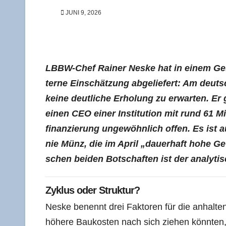
JUNI 9, 2026
LBBW-Chef Rai­ner Nes­ke hat in einem Ge
ter­ne Ein­schät­zung abge­lie­fert: Am deut­s
kei­ne deut­li­che Erho­lung zu erwar­ten. Er
einen CEO einer Insti­tu­ti­on mit rund 61 Mil
fi­nan­zie­rung unge­wöhn­lich offen. Es ist 
nie Münz, die im April „dau­er­haft hohe Gew
schen bei­den Bot­schaf­ten ist der ana­ly­tisc
Zyklus oder Struktur?
Nes­ke benennt drei Fak­to­ren für die anhal­ten­
höhe­re Bau­kos­ten nach sich zie­hen könn­ten,