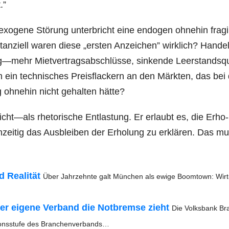
.”
 exo­ge­ne Stö­rung unter­bricht eine endo­gen ohne­hin fra­gi­
an­zi­ell waren die­se „ers­ten Anzei­chen” wirk­lich? Han­del
mehr Miet­ver­trags­ab­schlüs­se, sin­ken­de Leer­stands­q
in tech­ni­sches Preis­fla­ckern an den Märk­ten, das bei
g ohne­hin nicht gehal­ten hätte?
t—als rhe­to­ri­sche Ent­las­tung. Er erlaubt es, die Erho­
­zei­tig das Aus­blei­ben der Erho­lung zu erklä­ren. Das 
ea­li­tät
Über Jahr­zehn­te galt Mün­chen als ewi­ge Boom­town: Wirt
der eige­ne Ver­band die Not­brem­se zieht
Die Volks­bank Bra
ti­ons­stu­fe des Branchenverbands…