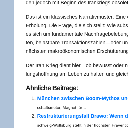
den jedoch mit Beginn des Irankriegs obsolet
Das ist ein klas­si­sches Nar­ra­tiv­mus­ter: Eine
Erho­lung. Die Fra­ge, die sich stellt: Wie sub­st
es sich um fun­da­men­ta­le Nachfragebelebung—
ten, belast­ba­re Transaktionszahlen—oder um e
nächs­ten makro­öko­no­mi­schen Erschüt­te­run
Der Iran-Krieg dient hier—ob bewusst oder nich
lungs­hoff­nung am Leben zu hal­ten und gleich
Ähn­li­che Beiträge:
Mün­chen zwi­schen Boom-Mythos und R
schafts­mo­tor, Magnet für…
Restruk­tu­rie­rungs­fall Bra­wo: Wenn 
schweig-Wolfs­­burg steht in der höchs­ten Prä­ven­