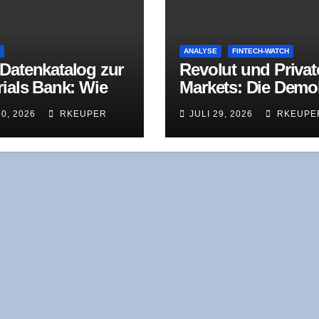
E
ANALYSE
FINTECH-WATCH
aten­ka­ta­log zur
Revo­lut und Pri­va­t
ri­als Bank: Wie
Mar­kets: Die Demo­
nfor­ma­ti­ons­gü­
ti­sie­rung, die kei­ne
30, 2026
RKEUPER
JULI 29, 2026
RKEUPE
Ver­mö­gens­wer­te
en