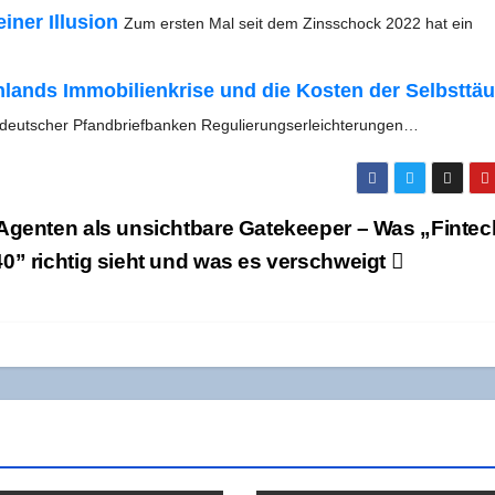
ner Illu­si­on
Zum ers­ten Mal seit dem Zins­schock 2022 hat ein
ds Immo­bi­li­en­kri­se und die Kos­ten der Selbst­täu
 deut­scher Pfand­brief­ban­ken Regulierungserleichterungen…
Agen­ten als unsicht­ba­re Gate­kee­per – Was „Fin­tec
0” rich­tig sieht und was es verschweigt