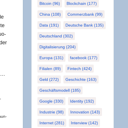
Bitcoin
(96)
Blockchain
(177)
China
(108)
Commerzbank
(99)
le
­te
Data
(191)
Deutsche Bank
(135)
uo­
Deutschland
(302)
 der
Digitalisierung
(204)
Europa
(131)
facebook
(177)
Filialen
(89)
Fintech
(424)
mu…
Geld
(272)
Geschichte
(163)
Geschäftsmodell
(185)
­
Google
(330)
Identity
(192)
Industrie
(98)
Innovation
(143)
un­­
Internet
(281)
Interview
(142)