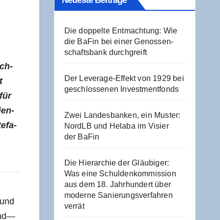
Neu­es­te Beiträge
Die dop­pel­te Ent­mach­tung: Wie
die BaFin bei einer Genos­sen­
schafts­bank durchgreift
ch­
Der Levera­ge-Effekt von 1929 bei
t
geschlos­se­nen Investmentfonds
für
­en­
Zwei Lan­des­ban­ken, ein Mus­ter:
e­fa­
NordLB und Hela­ba im Visier
der BaFin
Die Hier­ar­chie der Gläu­bi­ger:
Was eine Schul­den­kom­mis­si­on
aus dem 18. Jahr­hun­dert über
moder­ne Sanie­rungs­ver­fah­ren
 und
verrät
 und—