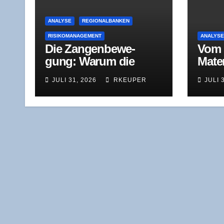
ANALYSE
REGIONALBANKEN
RISIKOMANAGEMENT
ANALYS
Die Zan­gen­be­we­
Vom D
gung: War­um die
Mate­
Kom­mu­nal­kri­se nicht
aus I
JULI 31, 2026
RKEUPER
JULI 
nur ein Pro­blem des
tern 
Süd­wes­tens, son­dern
werd
der Spar­kas­sen ins­ge­
samt ist