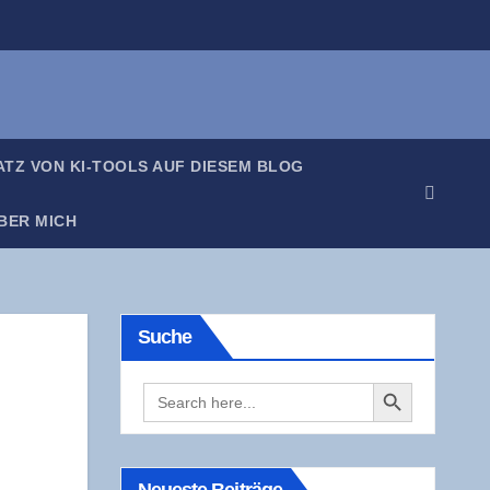
SATZ VON KI-TOOLS AUF DIE­SEM BLOG
BER MICH
Suche
Search Button
Search
for: