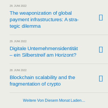
29. JUNI 2022
The wea­po­niza­ti­on of glo­bal
pay­ment infra­struc­tures: A stra­
te­gic dilemma
29. JUNI 2022
Digi­ta­le Unter­neh­mens­iden­ti­tät
– ein Sil­ber­streif am Horizont?
28. JUNI 2022
Block­chain sca­la­bi­li­ty and the
frag­men­ta­ti­on of crypto
Weitere Von Diesem Monat Laden…