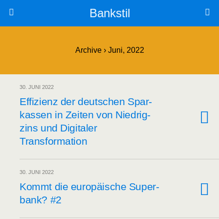
Bankstil
Archive › Juni, 2022
30. JUNI 2022
Effi­zi­enz der deut­schen Spar­
kas­sen in Zei­ten von Nied­rig­
zins und Digi­ta­ler
Transformation
30. JUNI 2022
Kommt die euro­päi­sche Super­
bank? #2