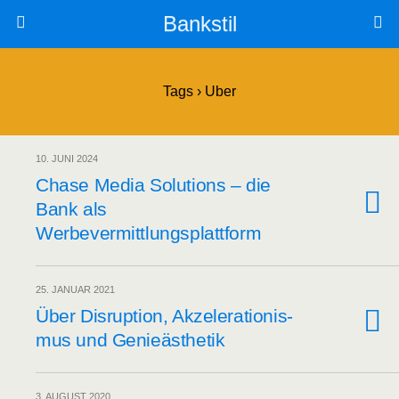
Bankstil
Tags › Uber
10. JUNI 2024
Cha­se Media Solu­ti­ons – die
Bank als
Werbevermittlungsplattform
25. JANUAR 2021
Über Dis­rup­ti­on, Akze­le­ra­tio­nis­
mus und Genieästhetik
3. AUGUST 2020