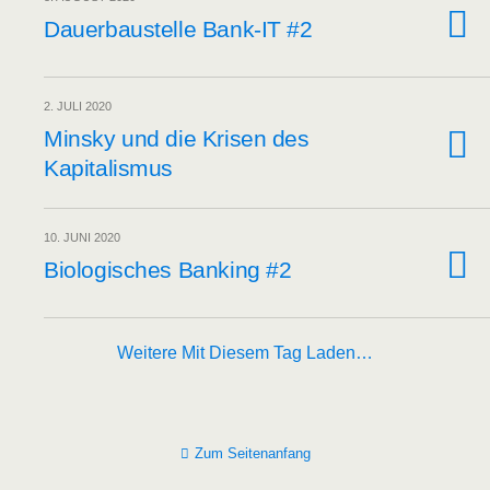
Dau­er­bau­stel­le Bank-IT #2
2. JULI 2020
Min­sky und die Kri­sen des
Kapitalismus
10. JUNI 2020
Bio­lo­gi­sches Ban­king #2
Weitere Mit Diesem Tag Laden…
Zum Seitenanfang