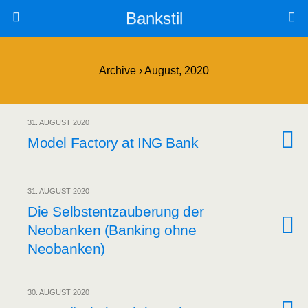
Bankstil
Archive › August, 2020
31. AUGUST 2020
Model Fac­to­ry at ING Bank
31. AUGUST 2020
Die Selbst­ent­zau­be­rung der
Neo­ban­ken (Ban­king ohne
Neobanken)
30. AUGUST 2020