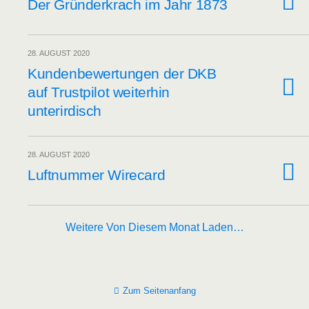
Der Grün­der­krach im Jahr 1873
28. AUGUST 2020
Kun­den­be­wer­tun­gen der DKB
auf Trust­pi­lot wei­ter­hin
unterirdisch
28. AUGUST 2020
Luft­num­mer Wirecard
Weitere Von Diesem Monat Laden…
Zum Seitenanfang