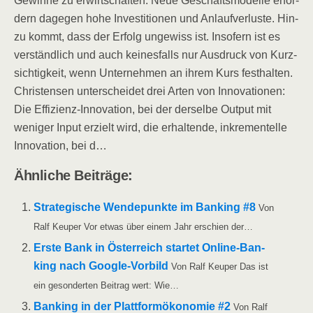
Gewin­ne zu erwirt­schaf­ten. Neue Geschäfts­mo­del­le erfor­
dern dage­gen hohe Inves­ti­tio­nen und Anlauf­ver­lus­te. Hin­
zu kommt, dass der Erfolg unge­wiss ist. Inso­fern ist es
ver­ständ­lich und auch kei­nes­falls nur Aus­druck von Kurz­
sich­tig­keit, wenn Unter­neh­men an ihrem Kurs fest­hal­ten.
Chris­ten­sen unter­schei­det drei Arten von Inno­va­tio­nen:
Die Effi­zi­enz-Inno­va­ti­on, bei der der­sel­be Out­put mit
weni­ger Input erzielt wird, die erhal­ten­de, inkre­men­tel­le
Inno­va­ti­on, bei d…
Ähn­li­che Beiträge:
Stra­te­gi­sche Wen­de­punk­te im Ban­king #8
Von
Ralf Keu­per Vor etwas über einem Jahr erschien der…
Ers­te Bank in Öster­reich star­tet Online-Ban­
king nach Goog­le-Vor­bild
Von Ralf Keu­per Das ist
ein geson­der­ten Bei­trag wert: Wie…
Ban­king in der Platt­form­öko­no­mie #2
Von Ralf