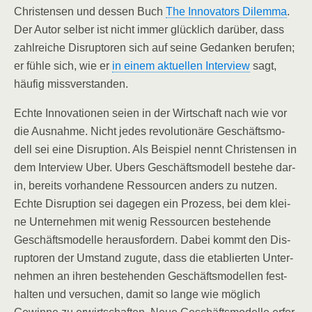
Chris­ten­sen und des­sen Buch
The Inno­va­tors Dilem­ma
.
Der Autor sel­ber ist nicht immer glück­lich dar­über, dass
zahl­rei­che Dis­rup­t­o­ren sich auf sei­ne Gedan­ken beru­fen;
er füh­le sich, wie er
in einem aktu­el­len Inter­view
sagt,
häu­fig missverstanden.
Ech­te Inno­va­tio­nen sei­en in der Wirt­schaft nach wie vor
die Aus­nah­me. Nicht jedes revo­lu­tio­nä­re Geschäfts­mo­
dell sei eine Dis­rup­ti­on. Als Bei­spiel nennt Chris­ten­sen in
dem Inter­view Uber. Ubers Geschäfts­mo­dell bestehe dar­
in, bereits vor­han­de­ne Res­sour­cen anders zu nut­zen.
Ech­te Dis­rup­ti­on sei dage­gen ein Pro­zess, bei dem klei­
ne Unter­neh­men mit wenig Res­sour­cen bestehen­de
Geschäfts­mo­del­le her­aus­for­dern. Dabei kommt den Dis­
rup­t­o­ren der Umstand zugu­te, dass die eta­blier­ten Unter­
neh­men an ihren bestehen­den Geschäfts­mo­del­len fest­
hal­ten und ver­su­chen, damit so lan­ge wie mög­lich