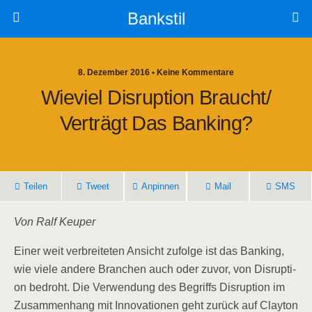
Bankstil
8. Dezember 2016 • Keine Kommentare
Wie­viel Dis­rup­ti­on Braucht/​
Verträgt Das Banking?
Tei­len
Tweet
Anpin­nen
Mail
SMS
Von Ralf Keuper
Einer weit ver­brei­te­ten Ansicht zufol­ge ist das Ban­king,
wie vie­le ande­re Bran­chen auch oder zuvor, von Dis­rup­ti­
on bedroht. Die Ver­wen­dung des Begriffs Dis­rup­ti­on im
Zusam­men­hang mit Inno­va­tio­nen geht zurück auf Clay­ton