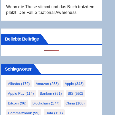
Wenn die The­se stimmt und das Buch trotz­dem
platzt: Der Fall Situa­tio­nal Awareness
Beliebte Beiträge
Schlag­wör­ter
Alibaba
(179)
Amazon
(253)
Apple
(343)
Apple Pay
(114)
Banken
(981)
BIS
(552)
Bitcoin
(96)
Blockchain
(177)
China
(108)
Commerzbank
(99)
Data
(191)