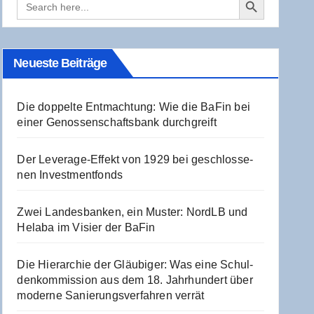
for:
Neu­es­te Beiträge
Die dop­pel­te Ent­mach­tung: Wie die BaFin bei
einer Genos­sen­schafts­bank durchgreift
Der Levera­ge-Effekt von 1929 bei geschlos­se­
nen Investmentfonds
Zwei Lan­des­ban­ken, ein Mus­ter: NordLB und
Hela­ba im Visier der BaFin
Die Hier­ar­chie der Gläu­bi­ger: Was eine Schul­
den­kom­mis­si­on aus dem 18. Jahr­hun­dert über
moder­ne Sanie­rungs­ver­fah­ren verrät