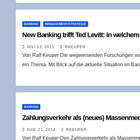
BANKING
MANAGEMENT/STRATEGIE
New Ban­king trifft Ted Levitt: In wel­che
JULI 13, 2015
RKEUPER
Von Ralf Keuper Die wegweisenden Forschungen von 
ein Thema. Mit Blick auf die aktuelle Situation im
BANKING
Zah­lungs­ver­kehr als (neu­es) Mas­sen­me­
AUG. 21, 2014
RKEUPER
Von Ralf Keuper Den Zahlungsverkehr als Massenme