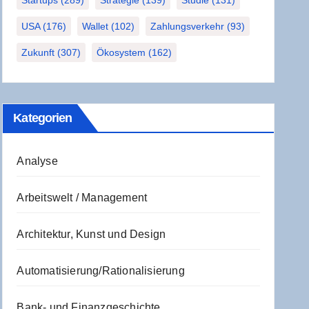
Startups
(289)
Strategie
(139)
Studie
(131)
USA
(176)
Wallet
(102)
Zahlungsverkehr
(93)
Zukunft
(307)
Ökosystem
(162)
Kate­go­rien
Analyse
Arbeitswelt / Management
Architektur, Kunst und Design
Automatisierung/Rationalisierung
Bank- und Finanzgeschichte