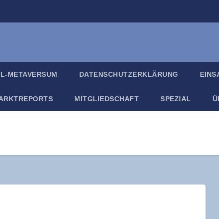
IL-META­VER­SUM
DATEN­SCHUTZ­ER­KLÄ­RUNG
EIN­
ARKT­RE­PORTS
MIT­GLIED­SCHAFT
SPE­ZI­AL
Ü