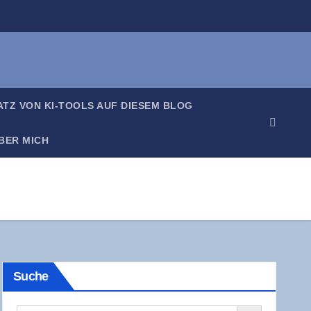
SATZ VON KI-TOOLS AUF DIE­SEM BLOG
BER MICH
Suche
Search Button
Search