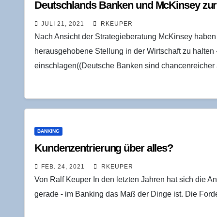
Deutsch­lands Ban­ken und McK­in­sey zu
JULI 21, 2021
RKEUPER
Nach Ansicht der Strategieberatung McKinsey haben
herausgehobene Stellung in der Wirtschaft zu halten 
einschlagen((Deutsche Banken sind chancenreicher 
BANKING
Kun­den­zen­trie­rung über alles?
FEB. 24, 2021
RKEUPER
Von Ralf Keuper In den letzten Jahren hat sich die An
gerade - im Banking das Maß der Dinge ist. Die For