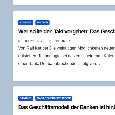
BANKING
FINTECH
Wer soll­te den Takt vor­ge­ben: Das Geschäf
JULI 22, 2020
RKEUPER
Von Ralf Keuper Die vielfältigen Möglichkeiten neue
entstehen, Technologie sei das entscheidende Kriteri
einer Bank. Der bahnbrechende Erfolg von…
BANKING
MANAGEMENT/STRATEGIE
Das Geschäfts­mo­dell der Ban­ken ist hi