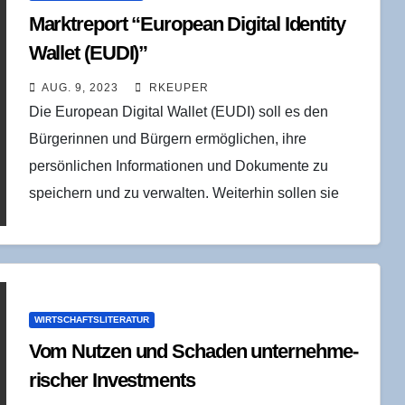
Markt­re­port “Euro­pean Digi­tal Iden­ti­ty
Wal­let (EUDI)”
AUG. 9, 2023
RKEUPER
Die European Digital Wallet (EUDI) soll es den
Bürgerinnen und Bürgern ermöglichen, ihre
persönlichen Informationen und Dokumente zu
speichern und zu verwalten. Weiterhin sollen sie
sich damit online ausweisen und…
WIRTSCHAFTSLITERATUR
Vom Nut­zen und Scha­den unter­neh­me­
ri­scher Investments