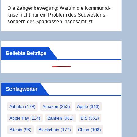
Die Zan­gen­be­we­gung: War­um die Kom­mu­nal­
kri­se nicht nur ein Pro­blem des Süd­wes­tens,
son­dern der Spar­kas­sen ins­ge­samt ist
Beliebte Beiträge
Schlag­wör­ter
Alibaba
(179)
Amazon
(253)
Apple
(343)
Apple Pay
(114)
Banken
(981)
BIS
(552)
Bitcoin
(96)
Blockchain
(177)
China
(108)