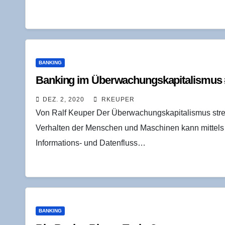
BANKING
Ban­king im Über­wa­chungs­ka­pi­ta­lis­mus
DEZ. 2, 2020
RKEUPER
Von Ralf Keuper Der Überwachungskapitalismus streb
Verhalten der Menschen und Maschinen kann mittels
Informations- und Datenfluss…
BANKING