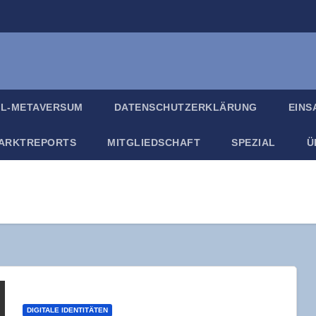
IL-META­VER­SUM
DATEN­SCHUTZ­ER­KLÄ­RUNG
EIN­
ARKT­RE­PORTS
MIT­GLIED­SCHAFT
SPE­ZI­AL
Ü
DIGITALE IDENTITÄTEN