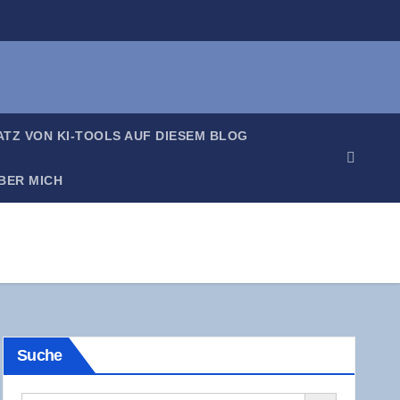
SATZ VON KI-TOOLS AUF DIE­SEM BLOG
BER MICH
Suche
Search Button
Search