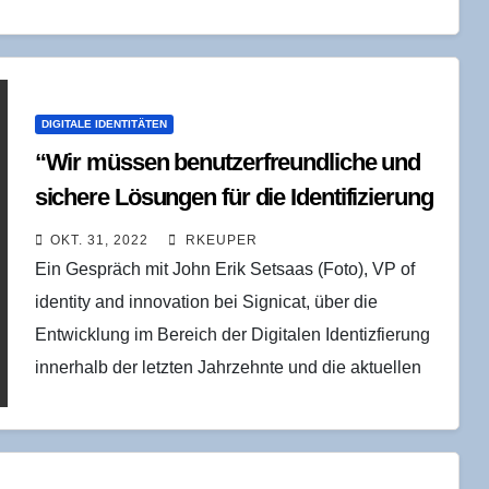
DIGITALE IDENTITÄTEN
“Wir müs­sen benut­zer­freund­li­che und
siche­re Lösun­gen für die Iden­ti­fi­zie­rung
bereitstellen”
OKT. 31, 2022
RKEUPER
Ein Gespräch mit John Erik Setsaas (Foto), VP of
identity and innovation bei Signicat, über die
Entwicklung im Bereich der Digitalen Identizfierung
innerhalb der letzten Jahrzehnte und die aktuellen
Herausforderungen. …