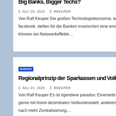
Big Banks, Big­ger Techs?
JULI 30, 2020
RKEUPER
Von Ralf Keuper Die großen Technologiekonzerne, w
facebook, stellen für die Banken inzwischen eine ern
können sie Netzwerkeffekte…
BANKING
Regio­nal­prin­zip der Spar­kas­sen und Vol
JULI 24, 2020
RKEUPER
Von Ralf Keuper Es ist irgendwie paradox: Einerse
gerne mit ihrem dezentralen Verbundmodell, anderers
nach mehr Zentralisierung…