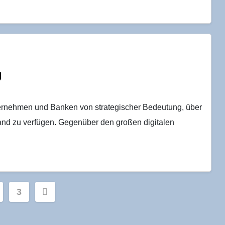
g
ternehmen und Banken von strategischer Bedeutung, über
and zu verfügen. Gegenüber den großen digitalen
nnummerierung
3