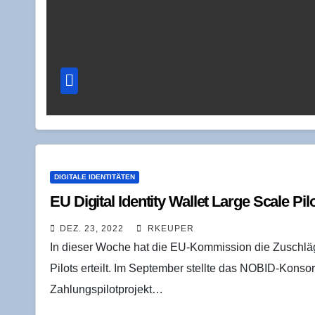
DIGITALE IDENTITÄTEN
EU Digi­tal Iden­ti­ty Wal­let Lar­ge Sca­le Pi
DEZ. 23, 2022
RKEUPER
In dieser Woche hat die EU-Kommission die Zuschläge 
Pilots erteilt. Im September stellte das NOBID-Konso
Zahlungspilotprojekt…