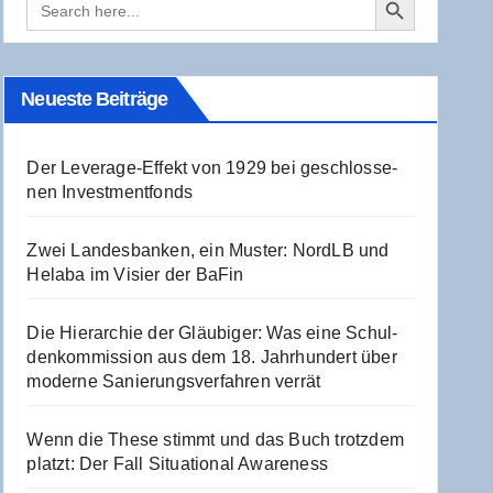
for:
Neu­es­te Beiträge
Der Levera­ge-Effekt von 1929 bei geschlos­se­
nen Investmentfonds
Zwei Lan­des­ban­ken, ein Mus­ter: NordLB und
Hela­ba im Visier der BaFin
Die Hier­ar­chie der Gläu­bi­ger: Was eine Schul­
den­kom­mis­si­on aus dem 18. Jahr­hun­dert über
moder­ne Sanie­rungs­ver­fah­ren verrät
Wenn die The­se stimmt und das Buch trotz­dem
platzt: Der Fall Situa­tio­nal Awareness