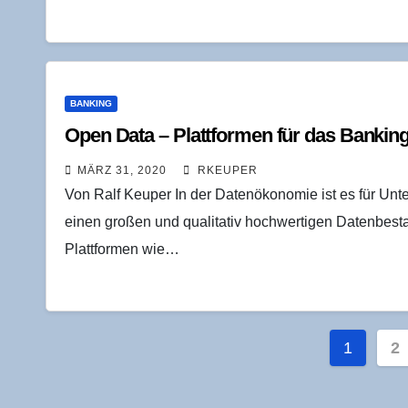
BANKING
Open Data – Platt­for­men für das Bankin
MÄRZ 31, 2020
RKEUPER
Von Ralf Keuper In der Datenökonomie ist es für Un
einen großen und qualitativ hochwertigen Datenbest
Plattformen wie…
Seite
1
2
der