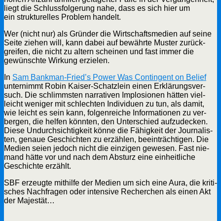
liegt die Schluss­fol­ge­rung nahe, dass es sich hier um
ein struk­tu­rel­les Pro­blem handelt.
Wer (nicht nur) als Grün­der die Wirt­schafts­me­di­en auf sei­ne
Sei­te zie­hen will, kann dabei auf bewähr­te Mus­ter zurück­
grei­fen, die nicht zu altern schei­nen und fast immer die
gewünsch­te Wir­kung erzielen.
In
Sam Bankman-Fried’s Power Was Con­tin­gent on Belief
unter­nimmt
Robin Kai­ser-Schatz­lein einen Erklä­rungs­ver­
such.
Die schlimms­ten nar­ra­ti­ven Implo­sio­nen hät­ten viel­
leicht weni­ger mit schlech­ten Indi­vi­du­en zu tun, als damit,
wie leicht es sein kann, fol­gen­rei­che Infor­ma­tio­nen zu ver­
ber­gen, die hel­fen könn­ten, den Unter­schied auf­zu­de­cken.
Die­se Undurch­sich­tig­keit kön­ne die Fähig­keit der Jour­na­lis­
ten, genaue Geschich­ten zu erzäh­len, beein­träch­ti­gen. Die
Medi­en sei­en jedoch nicht die ein­zi­gen gewe­sen. Fast nie­
mand hät­te vor und nach dem Absturz eine ein­heit­li­che
Geschich­te erzählt.
SBF erzeug­te mit­hil­fe der Medi­en um sich eine Aura, die kri­ti­
sches Nach­fra­gen oder inten­si­ve Recher­chen als einen Akt
der Majestät…