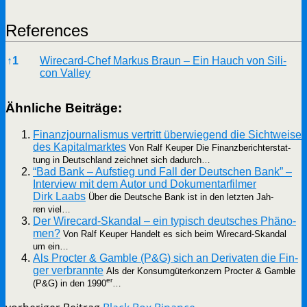
Refe­ren­ces
Refe­ren­ces
↑
1
Wire­card-Chef Mar­kus Braun – Ein Hauch von Sili­
con Valley
Ähn­li­che Beiträge:
Finanz­jour­na­lis­mus ver­tritt über­wie­gend die Sicht­wei­se
des Kapi­tal­mark­tes
Von Ralf Keu­per Die Finanz­be­richt­erstat­
tung in Deutsch­land zeich­net sich dadurch…
“Bad Bank – Auf­stieg und Fall der Deut­schen Bank” –
Inter­view mit dem Autor und Doku­men­tar­fil­mer
Dirk Laabs
Über die Deut­sche Bank ist in den letz­ten Jah­
ren viel…
Der Wire­­card-Skan­­dal – ein typisch deut­sches Phä­no­
men?
Von Ralf Keu­per Han­delt es sich beim Wire­­card-Skan­­dal
um ein…
Als Proc­ter & Gam­ble (P&G) sich an Deri­va­ten die Fin­
ger ver­brann­te
Als der Kon­sum­gü­ter­kon­zern Proc­ter & Gam­ble
er
(P&G) in den 1990
…