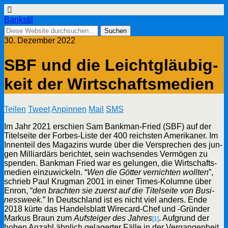
Bankstil
30. Dezember 2022
SBF und die Leicht­gläu­big­
keit der Wirtschaftsmedien
Tei­len
Tweet
Anpin­nen
Mail
SMS
Im Jahr 2021 erschien Sam Bank­man-Fried (SBF) auf der
Titel­sei­te der For­bes-Lis­te der 400 reichs­ten Ame­ri­ka­ner. Im
Innen­teil des Maga­zins wur­de über die Ver­spre­chen des jun­
gen Mil­li­ar­därs berich­tet, sein wach­sen­des Ver­mö­gen zu
spen­den. Bank­man Fried war es gelun­gen, die Wirt­schafts­
me­di­en ein­zu­wi­ckeln. “
Wen die Göt­ter ver­nich­ten woll­ten
”,
schrieb Paul Krug­man 2001 in einer Times-Kolum­ne über
Enron, “
den brach­ten sie zuerst auf die Titel­sei­te von Busi­
ness­week.
” In Deutsch­land ist es nicht viel anders. Ende
2018 kür­te
das Han­dels­blatt Wire­card-Chef und ‑Grün­der
Mar­kus Braun zum
Auf­stei­ger des Jah­res
. Auf­grund der
[1]
hohen Anzahl ähn­lich gela­ger­ter Fäl­le in der Ver­gan­gen­heit,