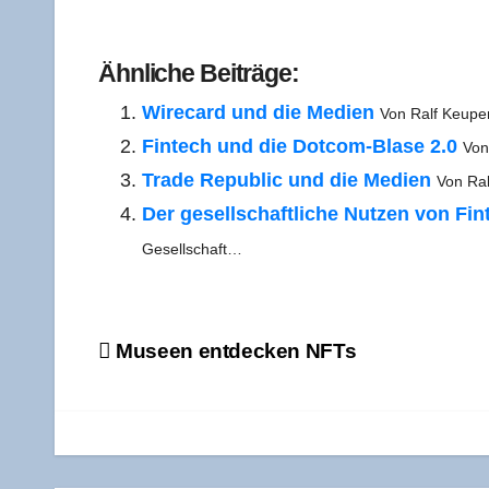
Refe­ren­ces
Ähn­li­che Beiträge:
Wire­card und die Medi­en
Von Ralf Keu­pe
Fin­tech und die Dot­­com-Bla­­se 2.0
Von
Trade Repu­blic und die Medi­en
Von Ral
Der gesell­schaft­li­che Nut­zen von Fin
Gesellschaft…
Beitragsnavigation
Muse­en ent­de­cken NFTs