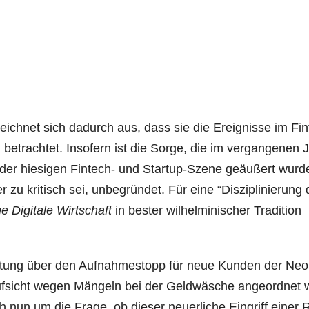
zeich­net sich dadurch aus, dass sie die Ereig­nis­se im Fin
betrach­tet. Inso­fern ist die Sor­ge, die im ver­gan­ge­nen 
n der hie­si­gen Fin­tech- und Start­up-Sze­ne geäu­ßert wur­d
u kri­tisch sei, unbe­grün­det. Für eine “Dis­zi­pli­nie­rung 
e Digi­ta­le Wirt­schaft
in bes­ter wil­hel­mi­ni­scher Tra­di­ti­on
tat­tung über den Auf­nah­me­stopp für neue Kun­den der Neo
auf­sicht wegen Män­geln bei der Geld­wä­sche ange­ord­net 
ch nun um die Fra­ge, ob die­ser neu­er­li­che Ein­griff einer