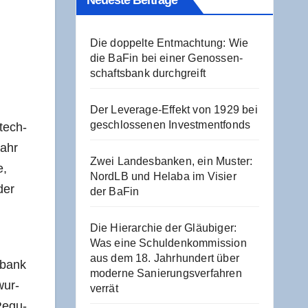
Neu­es­te Beiträge
Die dop­pel­te Ent­mach­tung: Wie
die BaFin bei einer Genos­sen­
schafts­bank durchgreift
Der Levera­ge-Effekt von 1929 bei
geschlos­se­nen Investmentfonds
­tech-
Jahr
Zwei Lan­des­ban­ken, ein Mus­ter:
e,
NordLB und Hela­ba im Visier
der
der BaFin
Die Hier­ar­chie der Gläu­bi­ger:
Was eine Schul­den­kom­mis­si­on
aus dem 18. Jahr­hun­dert über
­bank
moder­ne Sanie­rungs­ver­fah­ren
wur­
verrät
 Regu­