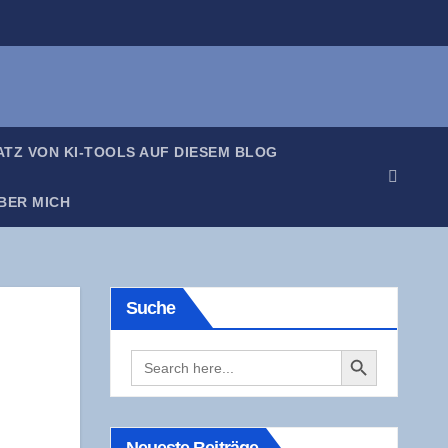
SATZ VON KI-TOOLS AUF DIE­SEM BLOG
BER MICH
Suche
Search Button
Search
for: