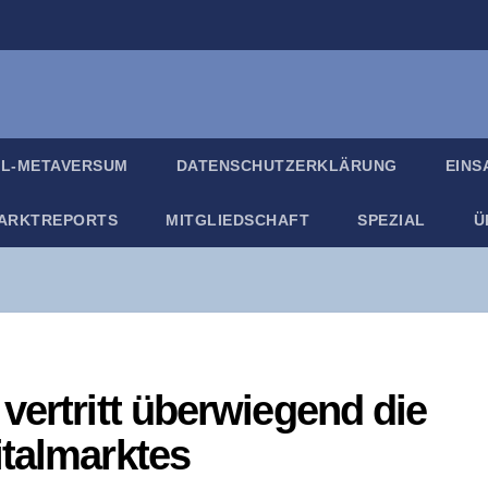
IL-META­VER­SUM
DATEN­SCHUTZ­ER­KLÄ­RUNG
EIN­
ARKT­RE­PORTS
MIT­GLIED­SCHAFT
SPE­ZI­AL
Ü
 ver­tritt über­wie­gend die
italmarktes