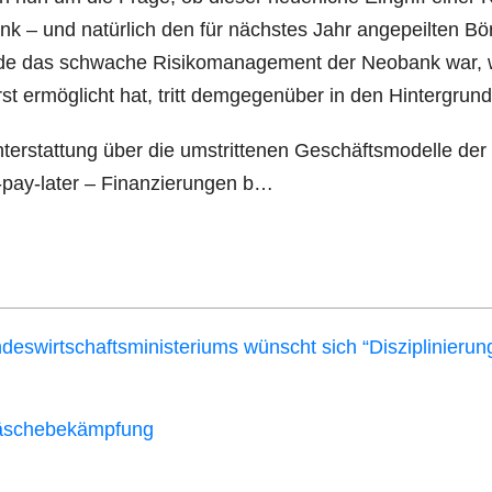
ank – und natür­lich den für nächs­tes Jahr ange­peil­ten Bö
a­de das schwa­che Risi­ko­ma­nage­ment der Neo­bank war, 
t ermög­licht hat, tritt dem­ge­gen­über in den Hintergrund
ht­erstat­tung über die umstrit­te­nen Geschäfts­mo­del­le de
ay-later – Finan­zie­run­gen b…
­wirt­schafts­mi­nis­te­ri­ums wünscht sich “Dis­zi­pli­nie­run
ldwäschebekämpfung