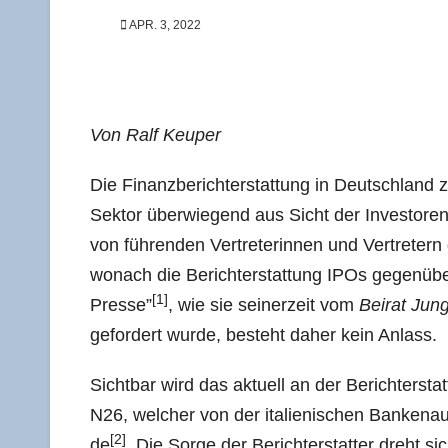
APR. 3, 2022
Von Ralf Keuper
Die Finanz­be­richt­erstat­tung in Deutsch­land 
Sek­tor über­wie­gend aus Sicht der Inves­to­ren 
von füh­ren­den Ver­tre­te­rin­nen und Ver­tre­ter
wonach die Bericht­erstat­tung IPOs gegen­über z
[1]
Pres­se”
, wie sie sei­ner­zeit vom
Bei­rat Jun­g
gefor­dert wur­de, besteht daher kein Anlass.
Sicht­bar wird das aktu­ell an der Bericht­ers
N26, wel­cher von der ita­lie­ni­schen Ban­ken­
[2]
de
. Die Sor­ge der Bericht­erstat­ter dreht si