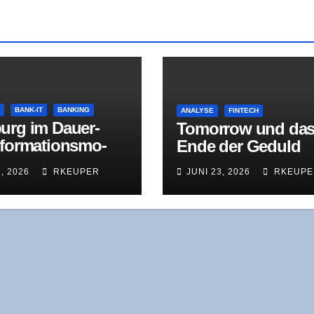
E
BANK-IT
BANKING
ANALYSE
FINTECH
urg im Dau­er­
Tomor­row und da
­for­ma­ti­ons­mo­
Ende der Geduld
Was der Jah­res­
1, 2026
RKEUPER
JUNI 23, 2026
RKEUPE
ust 2025 wirk­
zeigt