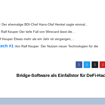
r Der ehe­ma­li­ge BDI-Chef Hans-Olaf Hen­kel sag­te einmal…
 Ralf Keu­per Der tie­fe Fall von Wire­card lässt die…
f Keu­per Etwas mehr als ein Jahr ist vergangen,…
­tech #1
Von Ralf Keu­per Der Nut­zen neu­er Tech­no­lo­gien für die
Bridge-Soft­ware als Ein­falls­tor für DeFi-H