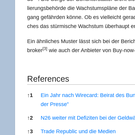
lie­rungs­be­hör­de die Wachs­tums­plä­ne der B
gang gefähr­den kön­ne. Ob es viel­leicht ger
ches das stür­mi­sche Wachs­tum über­haupt ers
Ein ähn­li­ches Mus­ter lässt sich bei der Beric
[3]
bro­ker
wie auch der Anbie­ter von Buy-now-p
Refe­ren­ces
↑
1
Ein Jahr nach Wire­card: Bei­rat des Bun­des
der Presse”
↑
2
N26 wei­ter mit Defi­zi­ten bei der Ge
↑
3
Trade Repu­blic und die Medien