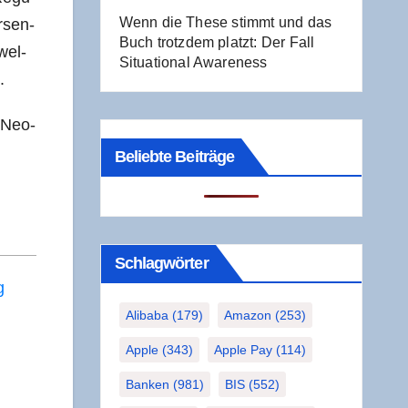
Wenn die The­se stimmt und das
r­sen­
Buch trotz­dem platzt: Der Fall
wel­
Situa­tio­nal Awareness
.
r Neo­
Beliebte Beiträge
Schlag­wör­ter
g
Alibaba
(179)
Amazon
(253)
Apple
(343)
Apple Pay
(114)
Banken
(981)
BIS
(552)