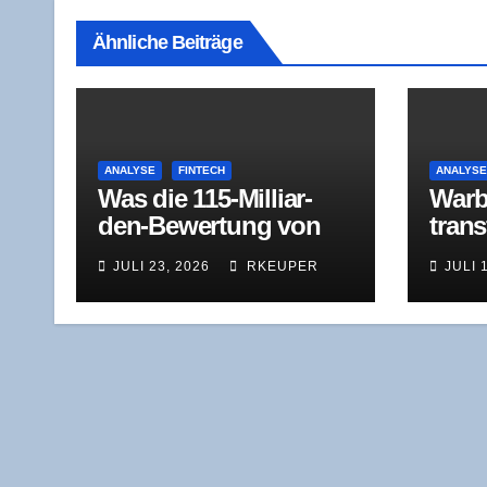
Ähnliche Beiträge
ANALYSE
FINTECH
ANALYS
Was die 115-Mil­li­ar­
War­b
den-Bewer­tung von
trans
Revo­lut wirk­lich misst
dus: 
JULI 23, 2026
RKEUPER
JULI 
ver­l
lich 