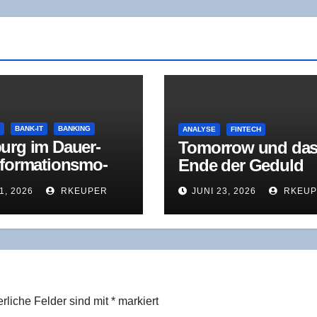
E
BANK-IT
BANKING
ANALYSE
FINTECH
urg im Dau­er­
Tomor­row und da
­for­ma­ti­ons­mo­
Ende der Geduld
Was der Jah­res­
1, 2026
RKEUPER
JUNI 23, 2026
RKEUP
ust 2025 wirk­
zeigt
erliche Felder sind mit
*
markiert