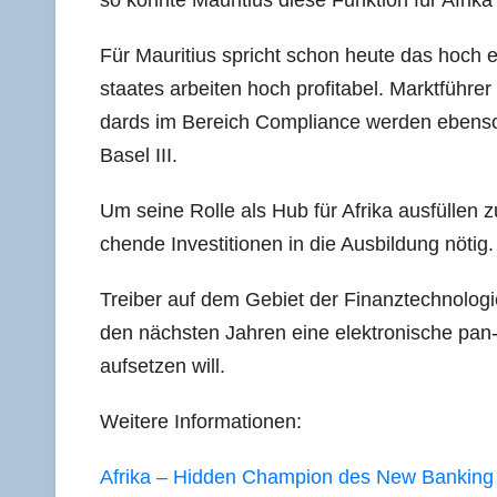
Für Mau­ri­ti­us spricht schon heu­te das hoch 
staa­tes arbei­ten hoch pro­fi­ta­bel. Markt­füh­rer
dards im Bereich Com­pli­ance wer­den eben­so
Basel III.
Um sei­ne Rol­le als Hub für Afri­ka aus­fül­len z
chen­de Inves­ti­tio­nen in die Aus­bil­dung nötig.
Trei­ber auf dem Gebiet der Finanz­tech­no­lo­gie 
den nächs­ten Jah­ren eine elek­tro­ni­sche pan
auf­set­zen will.
Wei­te­re Informationen:
Afri­ka – Hid­den Cham­pi­on des New Banking