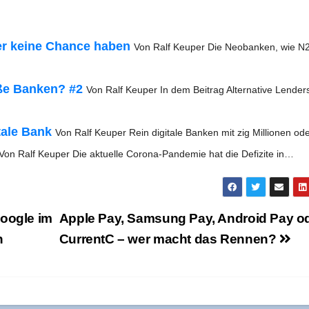
er kei­ne Chan­ce haben
Von Ralf Keu­per Die Neo­ban­ken, wie N
o­ße Ban­ken? #2
Von Ralf Keu­per In dem Bei­trag Alter­na­ti­ve Len­der
ta­le Bank
Von Ralf Keu­per Rein digi­ta­le Ban­ken mit zig Mil­lio­nen o
Von Ralf Keu­per Die aktu­el­le Coro­­na-Pan­­de­­mie hat die Defi­zi­te in…
oog­le im
Apple Pay, Sam­sung Pay, Android Pay o
n
Cur­rentC – wer macht das Rennen?