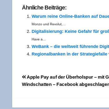
Ähn­li­che Beiträge:
War­um rei­ne Online-Ban­ken auf Dau­
Mon­zo und Revolut,…
Digi­ta­li­sie­rung: Kei­ne Gefahr für gr
Have a…
WeBank – die welt­weit füh­ren­de Digi­
Regio­nal­ban­ken in der Stra­te­gie­fal­le
Beitragsnavigation
Apple Pay auf der Über­hol­spur – mit G
Wind­schat­ten – Face­book abgeschlage