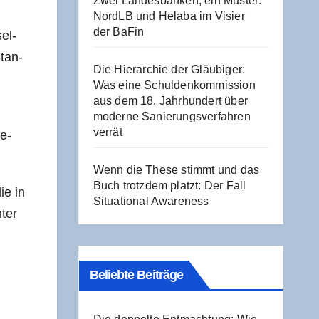
Zwei Lan­des­ban­ken, ein Mus­ter:
NordLB und Hela­ba im Visier
der BaFin
sel­
Stan­
Die Hier­ar­chie der Gläu­bi­ger:
Was eine Schul­den­kom­mis­si­on
aus dem 18. Jahr­hun­dert über
moder­ne Sanie­rungs­ver­fah­ren
verrät
re­
Wenn die The­se stimmt und das
Buch trotz­dem platzt: Der Fall
die in
Situa­tio­nal Awareness
­ter
Beliebte Beiträge