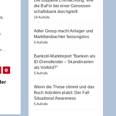
Die dop­pel­te Ent­mach­tung: Wie
die BaFin bei einer Genos­sen­
schafts­bank durchgreift
14 Aufrufe
26,
Adler Group macht Anle­ger und
s
Markt­be­ob­ach­ter fassungslos
6 Aufrufe
der…
Bank­stil-Markt­re­port “Ban­ken als
ID-Dienst­leis­ter – Skan­di­na­vi­en
als Vorbild?”
5 Aufrufe
der
Wenn die The­se stimmt und das
Buch trotz­dem platzt: Der Fall
Situa­tio­nal Awareness
5 Aufrufe