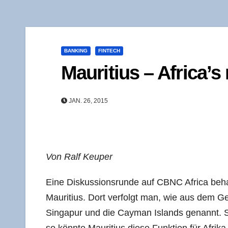
BANKING
FINTECH
Mau­ri­ti­us – Africa’
JAN. 26, 2015
Von Ralf Keuper
Eine Dis­kus­si­ons­run­de auf CBNC Afri­ca beh
Mau­ri­ti­us. Dort ver­folgt man, wie aus dem Ges
Sin­ga­pur und die Cayman Islands genannt. So w
so könn­te Mau­ri­ti­us die­se Funk­ti­on für Afri