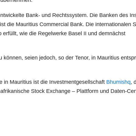
ent­wi­ckel­te Bank- und Rechts­sys­tem. Die Ban­ken des In
 ist die Mau­ri­ti­us Com­mer­cial Bank. Die inter­na­tio­na­len 
 erfüllt, wie die Regel­wer­ke Basel II und dem­nächst
u kön­nen, sei­en jedoch, so der Tenor, in Mau­ri­ti­us ent­sp
in Mau­ri­ti­us ist die Invest­ment­ge­sell­schaft
Bhu­mis­hq
, 
-afri­ka­ni­sche Stock Exch­an­ge – Platt­form und Daten-Cen