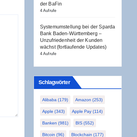
der BaFin
4 Aufrufe
Sys­tem­um­stel­lung bei der Spar­da
Bank Baden-Würt­tem­berg –
Unzu­frie­den­heit der Kun­den
wächst (fort­lau­fen­de Updates)
4 Aufrufe
Schlag­wör­ter
Alibaba
(179)
Amazon
(253)
Apple
(343)
Apple Pay
(114)
Banken
(981)
BIS
(552)
Bitcoin
(96)
Blockchain
(177)