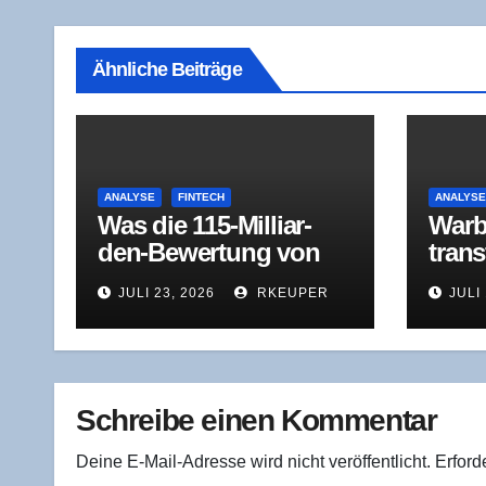
Ähnliche Beiträge
ANALYSE
FINTECH
ANALYS
Was die 115-Mil­li­ar­
War­b
den-Bewer­tung von
trans
Revo­lut wirk­lich misst
dus: 
JULI 23, 2026
RKEUPER
JULI 
ver­l
lich 
Schreibe einen Kommentar
Deine E-Mail-Adresse wird nicht veröffentlicht.
Erford