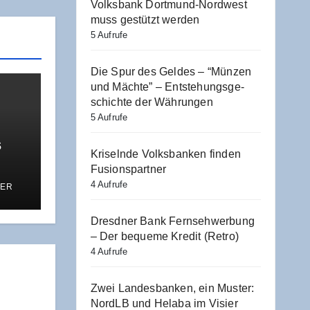
Volks­bank Dort­mund-Nord­west
muss gestützt werden
5 Aufrufe
Die Spur des Gel­des – “Mün­zen
und Mäch­te” – Ent­ste­hungs­ge­
schich­te der Währungen
5 Aufrufe
s
Kri­seln­de Volks­ban­ken fin­den
Fusionspartner
4 Aufrufe
ER
Dresd­ner Bank Fern­seh­wer­bung
– Der beque­me Kre­dit (Retro)
4 Aufrufe
Zwei Lan­des­ban­ken, ein Mus­ter:
NordLB und Hela­ba im Visier