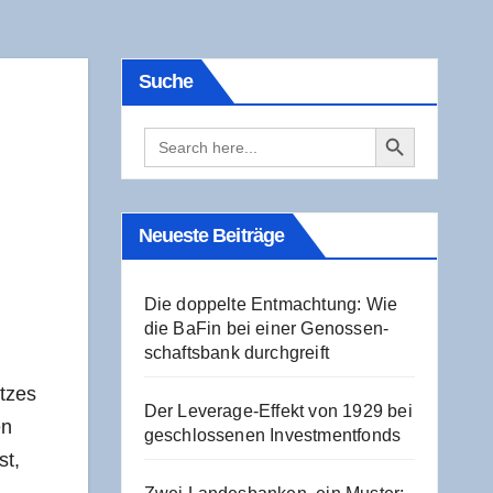
Suche
Search Button
Search
for:
Neu­es­te Beiträge
Die dop­pel­te Ent­mach­tung: Wie
die BaFin bei einer Genos­sen­
schafts­bank durchgreift
t­zes
Der Levera­ge-Effekt von 1929 bei
en
geschlos­se­nen Investmentfonds
st,