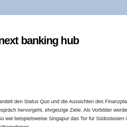
s next ban­king hub
an­delt den Sta­tus Quo und die Aus­sich­ten des Finanz­pla
präch her­vor­geht, ehr­gei­zi­ge Zie­le. Als Vor­bil­der wer­d
ie bei­spiels­wei­se Sin­ga­pur das Tor für Süd­ost­asi­en i
­ka übernehmen.