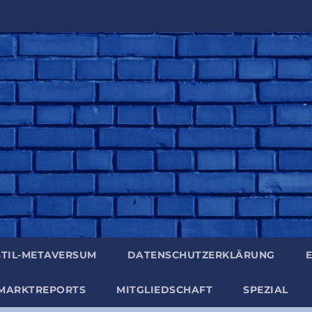
TIL-META­VER­SUM
DATEN­SCHUTZ­ER­KLÄ­RUNG
E
MARKT­RE­PORTS
MIT­GLIED­SCHAFT
SPE­ZI­AL