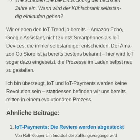
Wie schät­zen Sie die Ent­wick­lung der nächs­ten
Jah­re ein. Wann wird der Kühl­schrank selb­stän­
dig ein­kau­fen gehen?
Wir erle­ben den IoT-Trend ja bereits – Ama­zon Echo,
Goog­le Assistant, nicht zuletzt Smart­phones als IoT
Devices, die immer selb­stän­di­ger ent­schei­den. Der Ama­
zon Go Store ist ja bereits bes­tens bekannt – hier wird IoT
sogar dazu ein­ge­setzt, die Pro­zes­se im Laden selbst neu
zu gestalten.
Ich bin über­zeugt, IoT und IoT-Pay­ments wer­den kei­ne
Revo­lu­ti­on sein – statt­des­sen befin­den wir uns bereits
mit­ten in einem evo­lu­tio­nä­ren Prozess.
Ähn­li­che Beiträge:
IoT-Pay­­ments: Die Revie­re wer­den abge­steckt
Von Ralf Keu­per Ein Groß­teil der Zah­lungs­vor­gän­ge wird