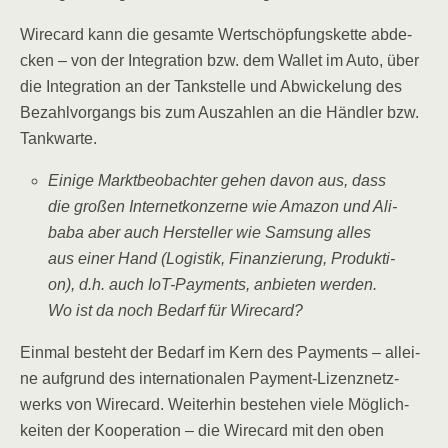
Wire­card kann die gesam­te Wert­schöp­fungs­ket­te abde­
cken – von der Inte­gra­ti­on bzw. dem Wal­let im Auto, über
die Inte­gra­ti­on an der Tank­stel­le und Abwi­cke­lung des
Bezahl­vor­gangs bis zum Aus­zah­len an die Händ­ler bzw.
Tankwarte.
Eini­ge Markt­be­ob­ach­ter gehen davon aus, dass
die gro­ßen Inter­net­kon­zer­ne wie Ama­zon und Ali­
baba aber auch Her­stel­ler wie Sam­sung alles
aus einer Hand (Logis­tik, Finan­zie­rung, Pro­duk­ti­
on), d.h. auch IoT-Pay­ments, anbie­ten wer­den.
Wo ist da noch Bedarf für Wirecard?
Ein­mal besteht der Bedarf im Kern des Pay­ments – allei­
ne auf­grund des inter­na­tio­na­len Pay­ment-Lizenz­netz­
werks von Wire­card. Wei­ter­hin bestehen vie­le Mög­lich­
kei­ten der Koope­ra­ti­on – die Wire­card mit den oben