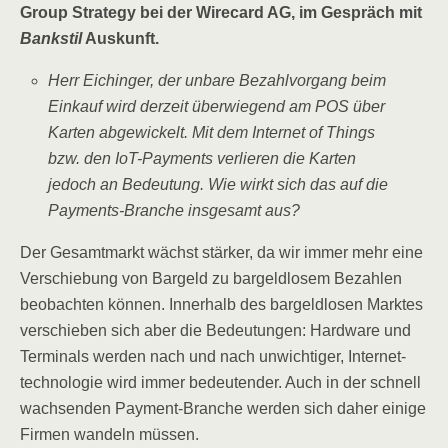
Group Stra­tegy bei der Wire­card AG, im Gespräch mit
Bank­stil
Auskunft.
Herr Eichin­ger, der unba­re Bezahl­vor­gang beim
Ein­kauf wird der­zeit über­wie­gend am POS über
Kar­ten abge­wi­ckelt. Mit dem Inter­net of Things
bzw. den IoT-Pay­ments ver­lie­ren die Kar­ten
jedoch an Bedeu­tung. Wie wirkt sich das auf die
Pay­ments-Bran­che ins­ge­samt aus?
Der Gesamt­markt wächst stär­ker, da wir immer mehr eine
Ver­schie­bung von Bar­geld zu bar­geld­lo­sem Bezah­len
beob­ach­ten kön­nen. Inner­halb des bar­geld­lo­sen Mark­tes
ver­schie­ben sich aber die Bedeu­tun­gen: Hard­ware und
Ter­mi­nals wer­den nach und nach unwich­ti­ger, Inter­net­
tech­no­lo­gie wird immer bedeu­ten­der. Auch in der schnell
wach­sen­den Pay­ment-Bran­che wer­den sich daher eini­ge
Fir­men wan­deln müssen.