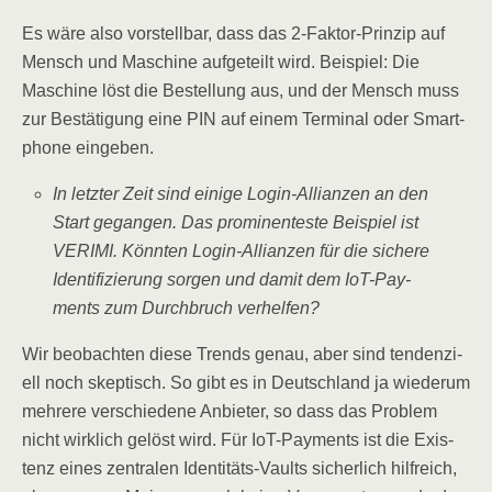
Es wäre also vor­stell­bar, dass das 2‑Fak­tor-Prin­zip auf
Mensch und Maschi­ne auf­ge­teilt wird. Bei­spiel: Die
Maschi­ne löst die Bestel­lung aus, und der Mensch muss
zur Bestä­ti­gung eine PIN auf einem Ter­mi­nal oder Smart­
phone eingeben.
In letz­ter Zeit sind eini­ge Log­in-Alli­an­zen an den
Start gegan­gen. Das pro­mi­nen­tes­te Bei­spiel ist
VERIMI. Könn­ten Log­in-Alli­an­zen für die siche­re
Iden­ti­fi­zie­rung sor­gen und damit dem IoT-Pay­
ments zum Durch­bruch verhelfen?
Wir beob­ach­ten die­se Trends genau, aber sind ten­den­zi­
ell noch skep­tisch. So gibt es in Deutsch­land ja wie­der­um
meh­re­re ver­schie­de­ne Anbie­ter, so dass das Pro­blem
nicht wirk­lich gelöst wird. Für IoT-Pay­ments ist die Exis­
tenz eines zen­tra­len Iden­ti­täts-Vaults sicher­lich hilf­reich,