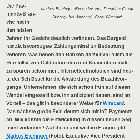
Die Pay­
Mar­kus Eichin­ger (Exe­cu­ti­ve Vice Pre­si­dent Group
ments-Bran­
Stra­tegy bei Wire­card). Foto: Wirecard
che hat in
den letz­ten
Jah­ren ihr Gesicht deut­lich ver­än­dert. Das Bar­geld
hat als bevor­zug­tes Zah­lungs­mit­tel an Bedeu­tung
ver­lo­ren, was neben den Ban­ken der­zeit vor allem die
Her­stel­ler von Geld­au­to­ma­ten und Kas­sen­ter­mi­nals
zu spü­ren bekom­men. Inter­net­tech­no­lo­gien sind heu­
te der Schlüs­sel für die Abwick­lung des Bezahl­vor­
gangs. Unter­neh­men, die sich schon früh auf die­sen
Wan­del ein­ge­stellt bzw. ihn anti­zi­piert haben, sind im
Vor­teil – das gilt in beson­de­rer Wei­se für
Wire­card
.
Das nächs­te gro­ße Feld deu­tet sich mit IoT Pay­ments
an. Wie könn­te die Ent­wick­lung in die­sem neu­en Seg­
ment ver­lau­fen? Auf die­se und wei­te­re Fra­gen gibt
Mar­kus Eichin­ger
(Foto), Exe­cu­ti­ve Vice Pre­si­dent