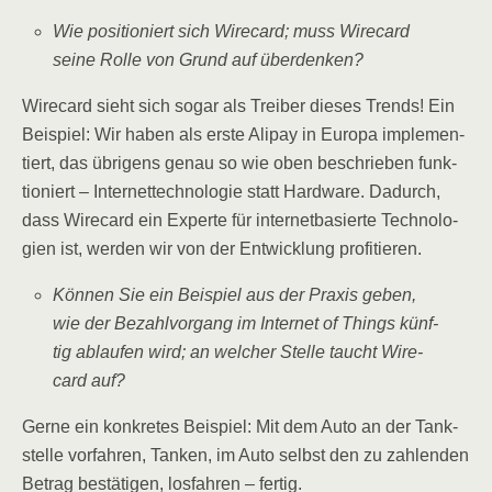
Wie posi­tio­niert sich Wire­card; muss Wire­card
sei­ne Rol­le von Grund auf überdenken?
Wire­card sieht sich sogar als Trei­ber die­ses Trends! Ein
Bei­spiel: Wir haben als ers­te Ali­pay in Euro­pa imple­men­
tiert, das übri­gens genau so wie oben beschrie­ben funk­
tio­niert – Inter­net­tech­no­lo­gie statt Hard­ware. Dadurch,
dass Wire­card ein Exper­te für inter­net­ba­sier­te Tech­no­lo­
gien ist, wer­den wir von der Ent­wick­lung profitieren.
Kön­nen Sie ein Bei­spiel aus der Pra­xis geben,
wie der Bezahl­vor­gang im Inter­net of Things künf­
tig ablau­fen wird; an wel­cher Stel­le taucht Wire­
card auf?
Ger­ne ein kon­kre­tes Bei­spiel: Mit dem Auto an der Tank­
stel­le vor­fah­ren, Tan­ken, im Auto selbst den zu zah­len­den
Betrag bestä­ti­gen, los­fah­ren – fertig.