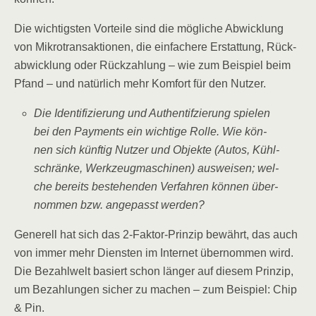
Die wich­tigs­ten Vor­tei­le sind die mög­li­che Abwick­lung
von Mikro­trans­ak­tio­nen, die ein­fa­che­re Erstat­tung, Rück­
ab­wick­lung oder Rück­zah­lung – wie zum Bei­spiel beim
Pfand – und natür­lich mehr Kom­fort für den Nutzer.
Die Iden­ti­fi­zie­rung und Authen­ti­f­zie­rung spie­len
bei den Pay­ments ein wich­ti­ge Rol­le. Wie kön­
nen sich künf­tig Nut­zer und Objek­te (Autos, Kühl­
schrän­ke, Werk­zeug­ma­schi­nen) aus­wei­sen; wel­
che bereits bestehen­den Ver­fah­ren kön­nen über­
nom­men bzw. ange­passt werden?
Gene­rell hat sich das 2‑Fak­tor-Prin­zip bewährt, das auch
von immer mehr Diens­ten im Inter­net über­nom­men wird.
Die Bezahl­welt basiert schon län­ger auf die­sem Prin­zip,
um Bezah­lun­gen sicher zu machen – zum Bei­spiel: Chip
& Pin.