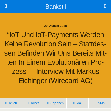
Bankstil
20. August 2018
“IoT Und IoT-Pay­ments Wer­den
Kei­ne Revo­lu­ti­on Sein – Statt­des­
Sen Befin­den Wir Uns Bereits Mit­
Ten In Einem Evo­lu­tio­nä­ren Pro­
Zess” – Inter­view Mit Mar­kus
Eichin­ger (Wire­card AG)
Tei­len
Tweet
Anpin­nen
Mail
SMS