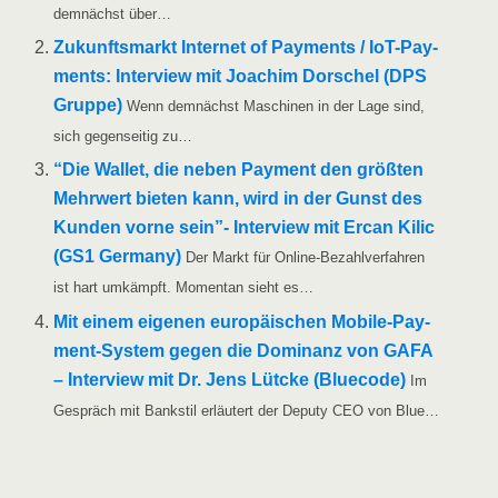
dem­nächst über…
Zukunfts­markt Inter­net of Pay­ments /​​ IoT-Pay­­
ments: Inter­view mit Joa­chim Dor­schel (DPS
Grup­pe)
Wenn dem­nächst Maschi­nen in der Lage sind,
sich gegen­sei­tig zu…
“Die Wal­let, die neben Pay­ment den größ­ten
Mehr­wert bie­ten kann, wird in der Gunst des
Kun­den vor­ne sein”- Inter­view mit Ercan Kilic
(GS1 Ger­ma­ny)
Der Markt für Online-Bezahl­­ver­­­fah­­ren
ist hart umkämpft. Momen­tan sieht es…
Mit einem eige­nen euro­päi­schen Mobi­­le-Pay­­
ment-Sys­­tem gegen die Domi­nanz von GAFA
– Inter­view mit Dr. Jens Lütcke (Blue­code)
Im
Gespräch mit Bank­stil erläu­tert der Depu­ty CEO von Blue…