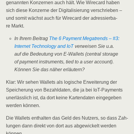
genann­ten Kon­zer­nen auch hält. Wie Wire­card haben
sich die­se Kon­zer­ne der Digi­ta­li­sie­rung ver­schrie­ben –
und somit wächst auch für Wire­card der adres­sier­ba­
re Markt.
In Ihrem Bei­trag
The 6 Pay­ment Mega­trends – #3:
Inter­net Tech­no­lo­gy and IoT
ver­wei­sen Sie u.a.
auf die Bedeu­tung von E‑Wallets (cen­tral sto­rage
of pay­ment instru­ments, tied to a user account).
Kön­nen Sie das näher erläutern?
Klar: Wir sehen Wal­lets als logi­sche Erwei­te­rung der
Spei­che­rung von Bezahl­da­ten, die ja bei IoT-Pay­ments
uner­läss­lich ist, da dort kei­ne Kar­ten­da­ten ein­ge­ge­ben
wer­den können.
Die Wal­lets ent­hal­ten das Geld des Nut­zers, so dass Zah­
lun­gen dann direkt von dort aus abge­wi­ckelt wer­den
können.