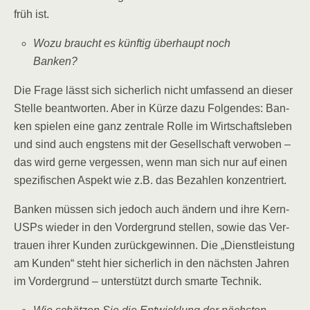
früh ist.
Wozu braucht es künf­tig über­haupt noch
Banken?
Die Fra­ge lässt sich sicher­lich nicht umfas­send an die­ser
Stel­le beant­wor­ten. Aber in Kür­ze dazu Fol­gen­des: Ban­
ken spie­len eine ganz zen­tra­le Rol­le im Wirt­schafts­le­ben
und sind auch engs­tens mit der Gesell­schaft ver­wo­ben –
das wird ger­ne ver­ges­sen, wenn man sich nur auf einen
spe­zi­fi­schen Aspekt wie z.B. das Bezah­len konzentriert.
Ban­ken müs­sen sich jedoch auch ändern und ihre Kern-
USPs wie­der in den Vor­der­grund stel­len, sowie das Ver­
trau­en ihrer Kun­den zurück­ge­win­nen. Die „Dienst­leis­tung
am Kun­den“ steht hier sicher­lich in den nächs­ten Jah­ren
im Vor­der­grund – unter­stützt durch smar­te Technik.