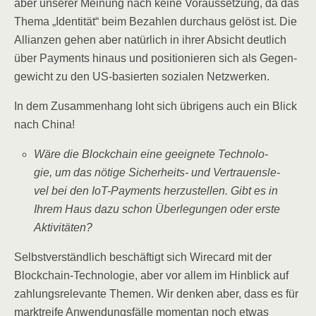
aber unse­rer Mei­nung nach kei­ne Vor­aus­set­zung, da das
The­ma „Iden­ti­tät“ beim Bezah­len durch­aus gelöst ist. Die
Alli­an­zen gehen aber natür­lich in ihrer Absicht deut­lich
über Pay­ments hin­aus und posi­tio­nie­ren sich als Gegen­
ge­wicht zu den US-basier­ten sozia­len Netzwerken.
In dem Zusam­men­hang loht sich übri­gens auch ein Blick
nach China!
Wäre die Block­chain eine geeig­ne­te Tech­no­lo­
gie, um das nöti­ge Sicher­heits- und Ver­trau­ens­le­
vel bei den IoT-Pay­ments her­zu­stel­len. Gibt es in
Ihrem Haus dazu schon Über­le­gun­gen oder ers­te
Aktivitäten?
Selbst­ver­ständ­lich beschäf­tigt sich Wire­card mit der
Block­chain-Tech­no­lo­gie, aber vor allem im Hin­blick auf
zah­lungs­re­le­van­te The­men. Wir den­ken aber, dass es für
markt­rei­fe Anwen­dungs­fäl­le momen­tan noch etwas