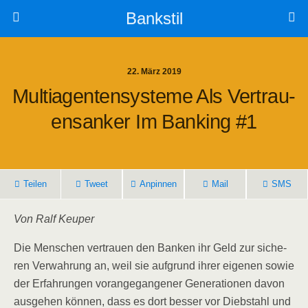
Bankstil
22. März 2019
Mul­ti­agen­ten­sys­te­me Als Ver­trau­
Ens­an­ker Im Ban­king #1
Tei­len
Tweet
Anpin­nen
Mail
SMS
Von Ralf Keuper
Die Men­schen ver­trau­en den Ban­ken ihr Geld zur siche­
ren Ver­wah­rung an, weil sie auf­grund ihrer eige­nen sowie
der Erfah­run­gen vor­an­ge­gan­ge­ner Gene­ra­tio­nen davon
aus­ge­hen kön­nen, dass es dort bes­ser vor Dieb­stahl und