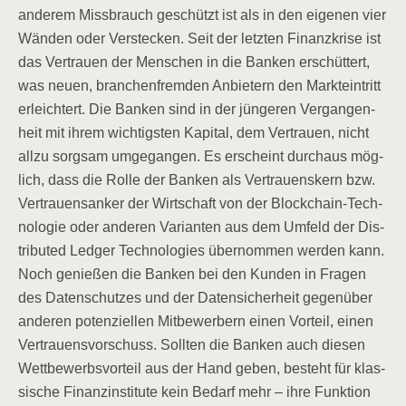
ande­rem Miss­brauch geschützt ist als in den eige­nen vier
Wän­den oder Ver­ste­cken. Seit der letz­ten Finanz­kri­se ist
das Ver­trau­en der Men­schen in die Ban­ken erschüt­tert,
was neu­en, bran­chen­frem­den Anbie­tern den Markt­ein­tritt
erleich­tert. Die Ban­ken sind in der jün­ge­ren Ver­gan­gen­
heit mit ihrem wich­tigs­ten Kapi­tal, dem Ver­trau­en, nicht
all­zu sorg­sam umge­gan­gen. Es erscheint durch­aus mög­
lich, dass die Rol­le der Ban­ken als Ver­trau­ens­kern bzw.
Ver­trau­ens­an­ker der Wirt­schaft von der Block­chain-Tech­
no­lo­gie oder ande­ren Vari­an­ten aus dem Umfeld der Dis­
tri­bu­ted Led­ger Tech­no­lo­gies über­nom­men wer­den kann.
Noch genie­ßen die Ban­ken bei den Kun­den in Fra­gen
des Daten­schut­zes und der Daten­si­cher­heit gegen­über
ande­ren poten­zi­el­len Mit­be­wer­bern einen Vor­teil, einen
Ver­trau­ens­vor­schuss. Soll­ten die Ban­ken auch die­sen
Wett­be­werbs­vor­teil aus der Hand geben, besteht für klas­
si­sche Finanz­in­sti­tu­te kein Bedarf mehr – ihre Funk­ti­on