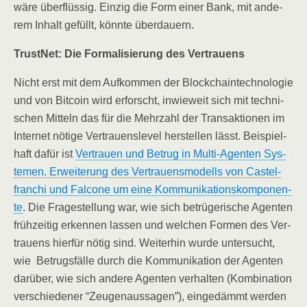
wäre über­flüs­sig. Ein­zig die Form einer Bank, mit ande­
rem Inhalt gefüllt, könn­te überdauern.
Trust­Net: Die For­ma­li­sie­rung des Vertrauens
Nicht erst mit dem Auf­kom­men der Block­chain­tech­no­lo­gie
und von Bit­co­in wird erforscht, inwie­weit sich mit tech­ni­
schen Mit­teln das für die Mehr­zahl der Trans­ak­tio­nen im
Inter­net nöti­ge Ver­trau­ens­le­vel her­stel­len lässt. Bei­spiel­
haft dafür ist
Ver­trau­en und Betrug in Mul­ti-Agen­ten Sys­
te­men. Erwei­te­rung des Ver­trau­ens­mo­dells von Cas­tel­
fran­chi und Fal­co­ne um eine Kom­mu­ni­ka­ti­ons­kom­po­nen­
te
. Die Fra­ge­stel­lung war, wie sich betrü­ge­ri­sche Agen­ten
früh­zei­tig erken­nen las­sen und wel­chen For­men des Ver­
trau­ens hier­für nötig sind. Wei­ter­hin wur­de unter­sucht,
wie Betrugs­fäl­le durch die Kom­mu­ni­ka­ti­on der Agen­ten
dar­über, wie sich ande­re Agen­ten ver­hal­ten (Kom­bi­na­ti­on
ver­schie­de­ner “Zeu­gen­aus­sa­gen”), ein­ge­dämmt wer­den