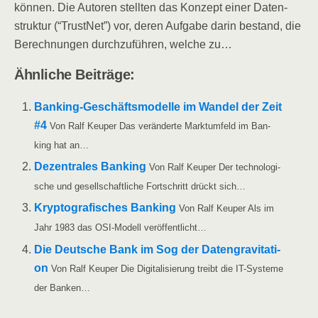
kön­nen. Die Autoren stell­ten das Kon­zept einer Daten­
struk­tur (“Trust­Net”) vor, deren Auf­ga­be dar­in bestand, die
Berech­nun­gen durch­zu­füh­ren, wel­che zu…
Ähn­li­che Beiträge:
Ban­king-Geschäfts­­­mo­­del­­le im Wan­del der Zeit
#4
Von Ralf Keu­per Das ver­än­der­te Markt­um­feld im Ban­
king hat an…
Dezen­tra­les Ban­king
Von Ralf Keu­per Der tech­no­lo­gi­
sche und gesell­schaft­li­che Fort­schritt drückt sich…
Kryp­to­gra­fi­sches Ban­king
Von Ralf Keu­per Als im
Jahr 1983 das OSI-Modell veröffentlicht…
Die Deut­sche Bank im Sog der Daten­gra­vi­ta­ti­
on
Von Ralf Keu­per Die Digi­ta­li­sie­rung treibt die IT-Sys­­te­­me
der Banken…