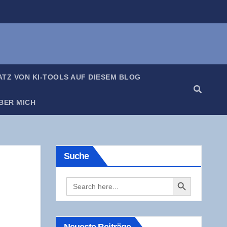
SATZ VON KI-TOOLS AUF DIE­SEM BLOG
BER MICH
Suche
Search Button
Search
for: