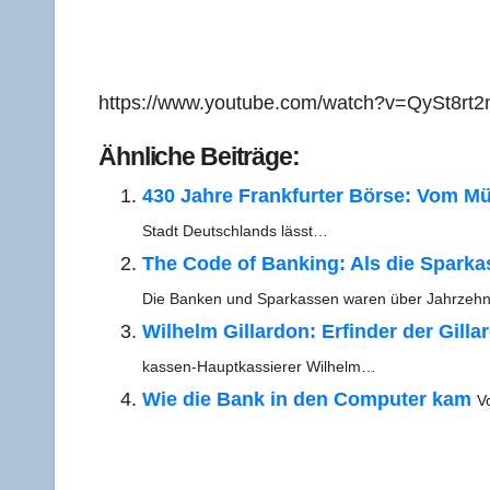
https://www.youtube.com/watch?v=QySt8rt
Ähn­li­che Beiträge:
430 Jah­re Frank­fur­ter Bör­se: Vom M
Stadt Deutsch­lands lässt…
The Code of Ban­king: Als die Spar­kas­s
Die Ban­ken und Spar­kas­sen waren über Jahrzeh
Wil­helm Gil­lar­don: Erfin­der der Gil­lar
kas­­sen-Haup­t­­kas­­sie­­rer Wilhelm…
Wie die Bank in den Com­pu­ter kam
V