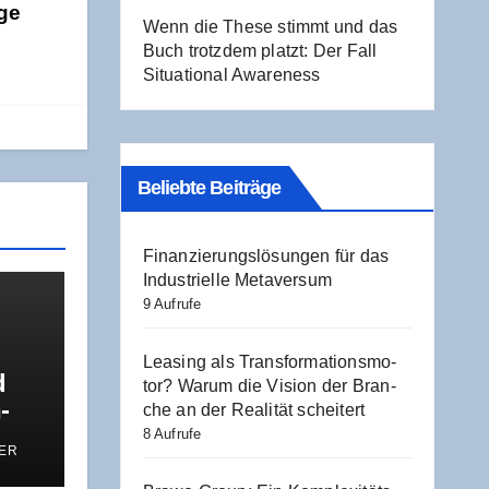
ge
Wenn die The­se stimmt und das
Buch trotz­dem platzt: Der Fall
Situa­tio­nal Awareness
Beliebte Beiträge
Finan­zie­rungs­lö­sun­gen für das
Indus­tri­el­le Metaversum
9 Aufrufe
Lea­sing als Trans­for­ma­ti­ons­mo­
d
tor? War­um die Visi­on der Bran­
­
che an der Rea­li­tät scheitert
s
8 Aufrufe
ER
u