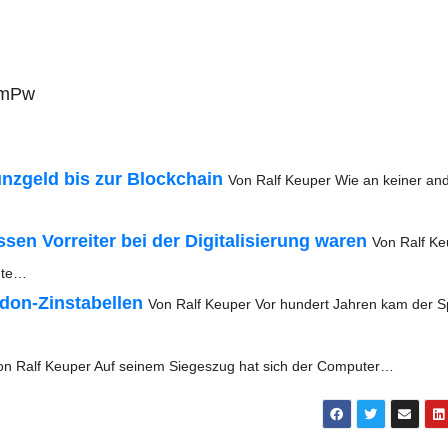
2mPw
ünz­geld bis zur Block­chain
Von Ralf Keu­per Wie an kei­ner and
en Vor­rei­ter bei der Digi­ta­li­sie­rung waren
Von Ralf Ke
nte…
­don-Zins­ta­bel­len
Von Ralf Keu­per Vor hun­dert Jah­ren kam der Sp
on Ralf Keu­per Auf sei­nem Sie­ges­zug hat sich der Computer…