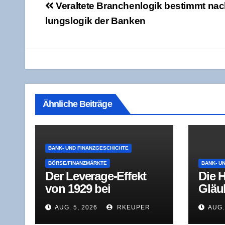
Beitragsnavigation
Ver­al­te­te Bran­chen­lo­gik bestimmt n
lungs­lo­gik der Banken
Ähnliche Beiträge
BANK- UND FINANZGESCHICHTE
BÖRSE/FINANZMÄRKTE
BANK- U
Der Levera­ge-Effekt
Die H
von 1929 bei
Gläu­
geschlos­se­nen
Schul
AUG. 5, 2026
RKEUPER
AUG.
Investmentfonds
aus 