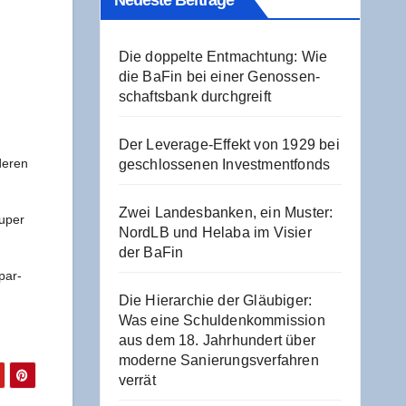
Neu­es­te Beiträge
Die dop­pel­te Ent­mach­tung: Wie
die BaFin bei einer Genos­sen­
schafts­bank durchgreift
Der Levera­ge-Effekt von 1929 bei
e­ren
geschlos­se­nen Investmentfonds
Zwei Lan­des­ban­ken, ein Mus­ter:
u­per
NordLB und Hela­ba im Visier
der BaFin
ar­­
Die Hier­ar­chie der Gläu­bi­ger:
Was eine Schul­den­kom­mis­si­on
aus dem 18. Jahr­hun­dert über
moder­ne Sanie­rungs­ver­fah­ren
verrät