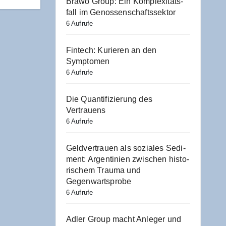
Bra­wo Group: Ein Kom­ple­xi­täts­
fall im Genossenschaftssektor
6 Aufrufe
Fin­tech: Kurie­ren an den
Symptomen
6 Aufrufe
Die Quan­ti­fi­zie­rung des
Vertrauens
6 Aufrufe
Geld­ver­trau­en als sozia­les Sedi­
ment: Argen­ti­ni­en zwi­schen his­to­
ri­schem Trau­ma und
Gegenwartsprobe
6 Aufrufe
Adler Group macht Anle­ger und