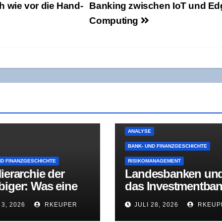
ach wie vor die Hand­
Ban­king zwi­schen IoT und Ed
Computing
ANALYSE
BANK- UND FINANZGESCHICHTE
ND FINANZGESCHICHTE
RISIKOMANAGEMENT
ier­ar­chie der
Lan­des­ban­ken un
bi­ger: Was eine
das Invest­ment­ban
­den­kom­mis­si­on
king-Dilem­ma: Wa
 3, 2026
RKEUPER
JULI 28, 2026
RKEUP
dem 18. Jahr­hun­
der NordLB-Umba