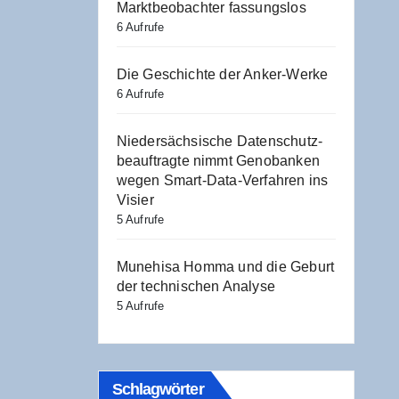
Markt­be­ob­ach­ter fassungslos
6 Aufrufe
Die Geschich­te der Anker-Werke
6 Aufrufe
Nie­der­säch­si­sche Daten­schutz­
be­auf­trag­te nimmt Geno­ban­ken
wegen Smart-Data-Ver­fah­ren ins
Visier
5 Aufrufe
Mun­ehi­sa Hom­ma und die Geburt
der tech­ni­schen Analyse
5 Aufrufe
Schlag­wör­ter