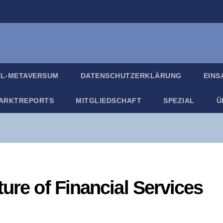
IL-META­VER­SUM
DATEN­SCHUTZ­ER­KLÄ­RUNG
EIN­
ARKT­RE­PORTS
MIT­GLIED­SCHAFT
SPE­ZI­AL
Ü
ure of Finan­cial Services