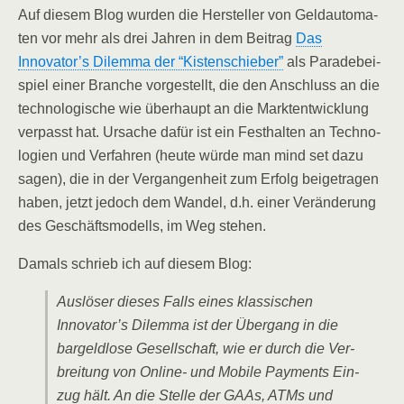
Auf die­sem Blog wur­den die Her­stel­ler von Geld­au­to­ma­
ten vor mehr als drei Jah­ren in dem Bei­trag
Das
Innovator’s Dilem­ma der “Kis­ten­schie­ber”
als Para­de­bei­
spiel einer Bran­che vor­ge­stellt, die den Anschluss an die
tech­no­lo­gi­sche wie über­haupt an die Markt­ent­wick­lung
ver­passt hat. Ursa­che dafür ist ein Fest­hal­ten an Tech­no­
lo­gien und Ver­fah­ren (heu­te wür­de man mind set dazu
sagen), die in der Ver­gan­gen­heit zum Erfolg bei­getra­gen
haben, jetzt jedoch dem Wan­del, d.h. einer Ver­än­de­rung
des Geschäfts­mo­dells, im Weg stehen.
Damals schrieb ich auf die­sem Blog:
Aus­lö­ser die­ses Falls eines klas­si­schen
Innovator’s Dilem­ma ist der Über­gang in die
bar­geld­lo­se Gesell­schaft, wie er durch die Ver­
brei­tung von Online- und Mobi­le Pay­ments Ein­
zug hält. An die Stel­le der GAAs, ATMs und