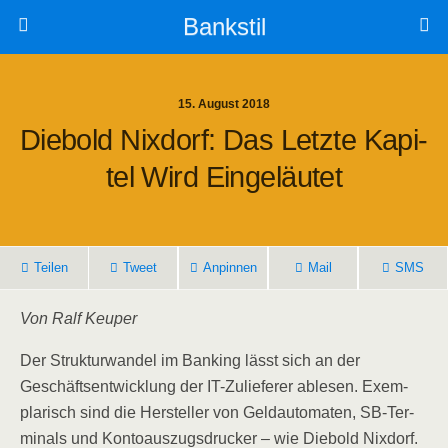
Bankstil
15. August 2018
Die­bold Nix­dorf: Das Letz­te Kapi­
Tel Wird Eingeläutet
Tei­len
Tweet
Anpin­nen
Mail
SMS
Von Ralf Keuper
Der Struk­tur­wan­del im Ban­king lässt sich an der
Geschäfts­ent­wick­lung der IT-Zulie­fe­rer able­sen. Exem­
pla­risch sind die Her­stel­ler von Geld­au­to­ma­ten, SB-Ter­
mi­nals und Kon­to­aus­zugs­dru­cker – wie Die­bold Nix­dorf.