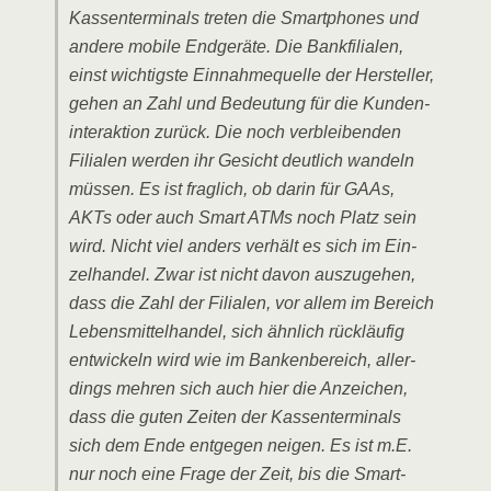
Kas­sen­ter­mi­nals tre­ten die Smart­phones und
ande­re mobi­le End­ge­rä­te. Die Bank­fi­lia­len,
einst wich­tigs­te Ein­nah­me­quel­le der Her­stel­ler,
gehen an Zahl und Bedeu­tung für die Kun­den­
in­ter­ak­ti­on zurück. Die noch ver­blei­ben­den
Filia­len wer­den ihr Gesicht deut­lich wan­deln
müs­sen. Es ist frag­lich, ob dar­in für GAAs,
AKTs oder auch Smart ATMs noch Platz sein
wird. Nicht viel anders ver­hält es sich im Ein­
zel­han­del. Zwar ist nicht davon aus­zu­ge­hen,
dass die Zahl der Filia­len, vor allem im Bereich
Lebens­mit­tel­han­del, sich ähn­lich rück­läu­fig
ent­wi­ckeln wird wie im Ban­ken­be­reich, aller­
dings meh­ren sich auch hier die Anzei­chen,
dass die guten Zei­ten der Kas­sen­ter­mi­nals
sich dem Ende ent­ge­gen nei­gen. Es ist m.E.
nur noch eine Fra­ge der Zeit, bis die Smart­