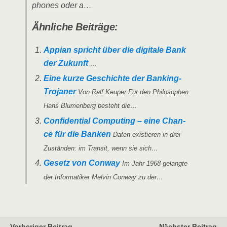
phones oder a…
Ähn­li­che Beiträge:
Appian spricht über die digi­ta­le Bank
der Zukunft
…
Eine kur­ze Geschich­te der Ban­king-
Tro­ja­ner
Von Ralf Keu­per Für den Phi­lo­so­phen
Hans Blu­men­berg besteht die…
Con­fi­den­ti­al Com­pu­ting – eine Chan­
ce für die Ban­ken
Daten exis­tie­ren in drei
Zustän­den: im Tran­sit, wenn sie sich…
Gesetz von Con­way
Im Jahr 1968 gelang­te
der Infor­ma­ti­ker Mel­vin Con­way zu der…
Vorheriger Beitrag
Nächster Beitrag