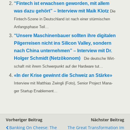
“Fin­tech ist erwach­sen gewor­den, mit allem
was dazu gehört” – Inter­view mit Maik Klotz
Die
Fin­­tech-Sze­­ne in Deutsch­land ist nach einer stür­mi­schen
Anfangs­pha­se Teil…
“Unse­re Maschi­nen­bau­er soll­ten ihre digi­ta­len
Pil­ger­rei­sen nicht ins Sili­con Val­ley, son­dern
nach Chi­na unter­neh­men” – Inter­view mit Dr.
Hol­ger Schmidt (Netz­öko­nom)
Die deut­sche Wirt­
schaft mit ihrem Schwer­punkt auf der Hard­ware tut…
«In der Kri­se gewinnt die Schweiz an Stär­ke»
Inter­view mit Mat­thi­as Zwing­li (Foto), Seni­or Pro­ject Mana­
ger Start­up Enablement…
Vorheriger Beitrag
Nächster Beitrag
Banking On Cheese: The
The Great Transformation Im