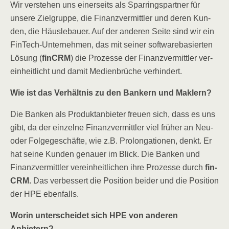
Wir ver­ste­hen uns einer­seits
als Spar­rings­part­ner für
unse­re Ziel­grup­pe, die Finanz­ver­mitt­ler und deren Kun­
den, die Häus­le­bau­er. Auf der ande­ren Sei­te sind wir ein
Fin­Tech-Unter­neh­men, das mit sei­ner soft­ware­ba­sier­ten
Lösung (
fin­CRM
) die Pro­zes­se der Finanz­ver­mitt­ler ver­
ein­heit­licht und damit Medi­en­brü­che verhindert.
Wie ist das Ver­hält­nis zu den Ban­kern und Maklern?
Die Ban­ken als Pro­dukt­an­bie­ter freu­en sich, dass es uns
gibt, da der ein­zel­ne Finanz­ver­mitt­ler viel frü­her an Neu-
oder Fol­ge­ge­schäf­te, wie z.B. Pro­lon­ga­tio­nen, denkt. Er
hat sei­ne Kun­den genau­er im Blick. Die Ban­ken und
Finanz­ver­mitt­ler ver­ein­heit­li­chen ihre Pro­zes­se durch
fin­
CRM.
Das ver­bes­sert die Posi­ti­on bei­der und die Posi­ti­on
der HPE ebenfalls.
Wor­in unter­schei­det sich HPE von ande­ren
Anbietern?