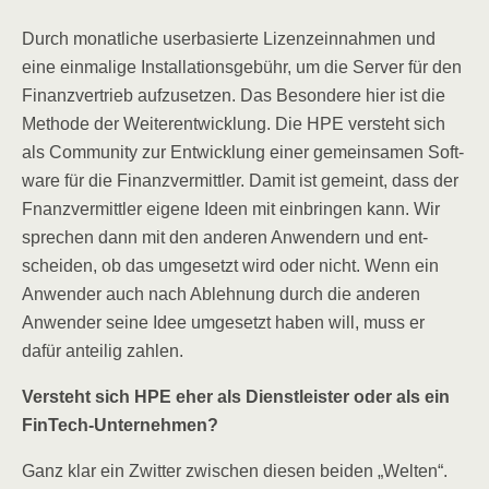
Durch monat­li­che user­ba­sier­te Lizenz­ein­nah­men und
eine ein­ma­li­ge Instal­la­ti­ons­ge­bühr, um die Ser­ver für den
Finanz­ver­trieb auf­zu­set­zen. Das Beson­de­re hier ist die
Metho­de der Wei­ter­ent­wick­lung. Die HPE ver­steht sich
als Com­mu­ni­ty zur Ent­wick­lung einer gemein­sa­men Soft­
ware für die Finanz­ver­mitt­ler. Damit ist gemeint, dass
der
Fnanz­ver­mitt­ler eige­ne Ideen mit ein­brin­gen kann. Wir
spre­chen dann mit den ande­ren Anwen­dern und ent­
schei­den, ob das umge­setzt wird oder nicht. Wenn ein
Anwen­der auch nach Ableh­nung durch die ande­ren
Anwen­der sei­ne Idee umge­setzt haben will, muss er
dafür antei­lig zahlen.
Ver­steht sich HPE eher als Dienst­leis­ter oder als ein
FinTech-Unternehmen?
Ganz klar ein Zwit­ter zwi­schen die­sen bei­den „Wel­ten“.