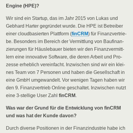
Engi­ne (HPE)?
Wir sind ein Start­up, das im Jahr 2015 von Lukas und
Geb­hard Har­ter gegrün­det wur­de.
Die HPE ist Betrei­ber
einer cloud­ba­sier­ten Platt­form (
fin­CRM
) für Finanz­ver­trie­
be. Beson­ders im Bereich der Ver­mitt­lung von Bau­fi­nan­
zie­run­gen für Häus­le­bau­er bie­ten wir den Finanz­ver­mitt­
lern eine inno­va­ti­ve Soft­ware, die deren Arbeit und Pro­
zes­se erheb­lich ver­ein­facht.
Inzwi­schen sind wir ein klei­
nes Team von 7 Per­so­nen und haben die Gesell­schaft in
eine GmbH umge­wan­delt. Vor weni­gen Tagen haben wir
den 9. Finanz­ver­trieb Online geschal­tet. Inzwi­schen nutzt
eine 3‑stellige User Zahl
fin­CRM
.
Was war der Grund für die Ent­wick­lung von fin­CRM
und was hat der Kun­de davon?
Durch diver­se Posi­tio­nen in der Finanz­in­dus­trie habe ich