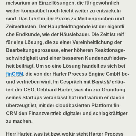
mel­su­ri­um an Ein­zel­lö­sun­gen, die für gewöhn­lich
weder kom­pa­ti­bel noch leicht wei­ter zu ent­wi­ckeln
sind. Das führt in der Pra­xis zu Medi­en­brü­chen und
Zeit­ver­lus­ten. Der Haupt­leid­tra­gen­de ist der eigent­li­
che End­kun­de, wie der Häus­le­bau­er. Die Zeit ist reif
für eine Lösung, die zu einer Ver­ein­heit­li­chung der
Bear­bei­tungs­pro­zes­se, einer höhe­ren Reak­ti­ons­ge­
schwin­dig­keit und einer bes­se­ren Kun­den­zu­frie­den­
heit bei­trägt. Um so eine Lösung han­delt es sich bei
fin­CRM
, die von der Har­ter Pro­cess Engi­ne GmbH be-
und ver­trie­ben wird. Im Gespräch mit
Bank­stil
erläu­
tert der CEO, Geb­hard Har­ter, was ihn zur Grün­dung
sei­nes Start­ups ver­an­lasst hat und war­um er davon
über­zeugt ist, mit der cloud­ba­sier­ten Platt­form fin­
CRM den Finanz­ver­trieb digi­ta­ler und schlag­kräf­ti­ger
zu machen.
Herr Har­ter, was ist bzw. wofür steht Har­ter Pro­cess