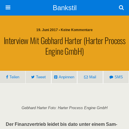
Bankstil
19. Juni 2017 • Keine Kommentare
Inter­view Mit Geb­hard Har­ter (Har­ter Pro­cess
Engi­ne GmbH)
Tei­len
Tweet
Anpin­nen
Mail
SMS
Geb­hard Har­ter Foto: Har­ter Pro­cess Engi­ne GmbH
Der Finanz­ver­trieb lei­det bis dato unter einem Sam­