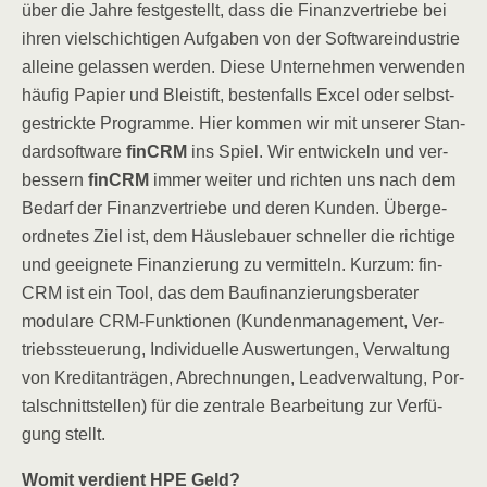
über die Jah­re fest­ge­stellt, dass die Finanz­ver­trie­be bei
ihren viel­schich­ti­gen Auf­ga­ben von der Soft­ware­indus­trie
allei­ne gelas­sen wer­den. Die­se Unter­neh­men ver­wen­den
häu­fig Papier und Blei­stift, bes­ten­falls Excel oder selbst­
ge­strick­te Pro­gram­me. Hier kom­men wir mit unse­rer Stan­
dard­soft­ware
fin­CRM
ins Spiel. Wir ent­wi­ckeln und ver­
bes­sern
fin­CRM
immer wei­ter und rich­ten uns nach dem
Bedarf der Finanz­ver­trie­be und deren Kun­den. Über­ge­
ord­ne­tes Ziel ist, dem Häus­le­bau­er schnel­ler die rich­ti­ge
und geeig­ne­te Finan­zie­rung zu ver­mit­teln. Kurz­um: fin­
CRM ist ein Tool, das dem Bau­fi­nan­zie­rungs­be­ra­ter
modu­la­re CRM-Funk­tio­nen (Kun­den­ma­nage­ment, Ver­
triebs­steue­rung, Indi­vi­du­el­le Aus­wer­tun­gen, Ver­wal­tung
von Kre­dit­an­trä­gen, Abrech­nun­gen, Lead­ver­wal­tung, Por­
tal­schnitt­stel­len) für die zen­tra­le Bear­bei­tung zur Ver­fü­
gung stellt.
Womit ver­dient HPE Geld?