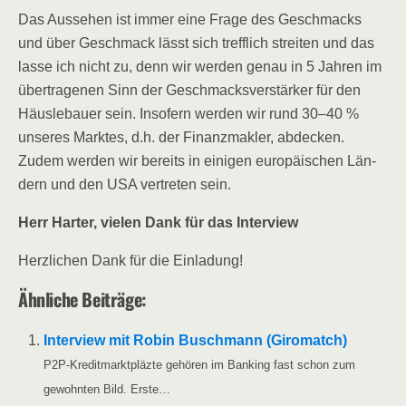
Das Aus­se­hen ist immer eine Fra­ge des Geschmacks
und über Geschmack lässt sich treff­lich strei­ten und das
las­se ich nicht zu, denn wir wer­den genau in 5 Jah­ren im
über­tra­ge­nen Sinn der Geschmacks­ver­stär­ker für den
Häus­le­bau­er sein. Inso­fern wer­den wir rund 30–40 %
unse­res Mark­tes, d.h. der Finanz­mak­ler, abde­cken.
Zudem wer­den wir bereits in eini­gen euro­päi­schen Län­
dern und den USA ver­tre­ten sein.
Herr Har­ter, vie­len Dank für das Interview
Herz­li­chen Dank für die Einladung!
Ähn­li­che Beiträge:
Inter­view mit Robin Busch­mann (Giro­match)
P2P-Kre­­di­t­­mark­t­­plä­z­­te gehö­ren im Ban­king fast schon zum
gewohn­ten Bild. Erste…