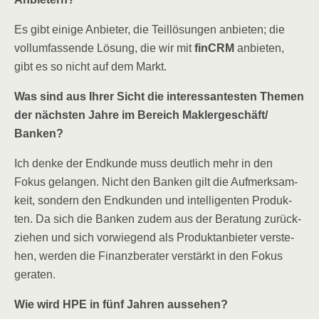
Es gibt eini­ge Anbie­ter, die Teil­lö­sun­gen anbie­ten; die
voll­um­fas­sen­de Lösung, die wir mit
fin­CRM
anbie­ten,
gibt es so nicht auf dem Markt.
Was sind aus Ihrer Sicht die inter­es­san­tes­ten The­men
der nächs­ten Jah­re im Bereich Maklergeschäft/​
Banken?
Ich den­ke der End­kun­de muss deut­lich mehr in den
Fokus gelan­gen. Nicht den Ban­ken gilt die Auf­merk­sam­
keit, son­dern den End­kun­den und intel­li­gen­ten Pro­duk­
ten. Da sich die Ban­ken zudem aus der Bera­tung zurück­
zie­hen und sich vor­wie­gend als Pro­dukt­an­bie­ter ver­ste­
hen, wer­den die Finanz­be­ra­ter ver­stärkt in den Fokus
geraten.
Wie wird HPE in fünf Jah­ren aussehen?