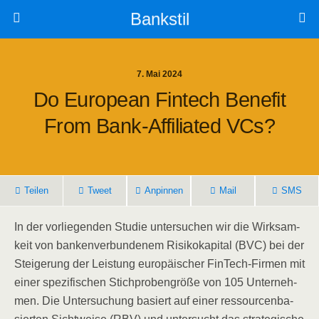
Bankstil
7. Mai 2024
Do Euro­pean Fin­tech Bene­fit
From Bank-Affi­lia­ted VCs?
Tei­len
Tweet
Anpin­nen
Mail
SMS
In der vor­lie­gen­den Stu­die unter­su­chen wir die Wirk­sam­
keit von ban­ken­ver­bun­de­nem Risi­ko­ka­pi­tal (BVC) bei der
Stei­ge­rung der Leis­tung euro­päi­scher Fin­Tech-Fir­men mit
einer spe­zi­fi­schen Stich­pro­ben­grö­ße von 105 Unter­neh­
men. Die Unter­su­chung basiert auf einer res­sour­cen­ba­