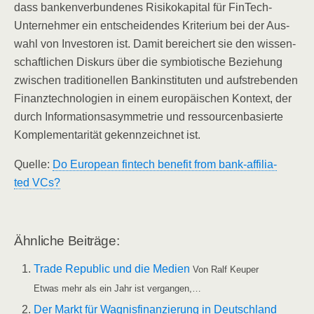
dass ban­ken­ver­bun­de­nes Risi­ko­ka­pi­tal für Fin­Tech-
Unter­neh­mer ein ent­schei­den­des Kri­te­ri­um bei der Aus­
wahl von Inves­to­ren ist. Damit berei­chert sie den wis­sen­
schaft­li­chen Dis­kurs über die sym­bio­ti­sche Bezie­hung
zwi­schen tra­di­tio­nel­len Bank­in­sti­tu­ten und auf­stre­ben­den
Finanz­tech­no­lo­gien in einem euro­päi­schen Kon­text, der
durch Infor­ma­ti­ons­asym­me­trie und res­sour­cen­ba­sier­te
Kom­ple­men­ta­ri­tät gekenn­zeich­net ist.
Quel­le:
Do Euro­pean fin­tech bene­fit from bank-affi­lia­
ted VCs?
Ähn­li­che Beiträge:
Trade Repu­blic und die Medi­en
Von Ralf Keu­per
Etwas mehr als ein Jahr ist vergangen,…
Der Markt für Wag­nis­fi­nan­zie­rung in Deutsch­land