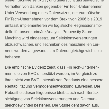
sier­ten Sicht­wei­se (RBV) und unter­sucht das stra­te­gi­sche
Ver­hal­ten von Ban­ken gegen­über Fin­Tech-Unter­neh­men.
Unter Ver­wen­dung eines Daten­sat­zes, der euro­päi­sche
Fin­Tech-Unter­neh­men vor dem Brexit von 2006 bis 2019
umfasst, imple­men­tie­ren wir logis­ti­sche Regres­si­ons­mo­
del­le für unse­re pri­mä­re Ana­ly­se. Pro­pen­si­ty Score
Matching wird ein­ge­setzt, um Selek­ti­ons­ver­zer­run­gen
abzu­schwä­chen, und Tech­ni­ken des maschi­nel­len Ler­
nens wer­den ange­wandt, um Daten­un­gleich­ge­wich­te zu
beheben.
Die empi­ri­sche Evi­denz zeigt, dass Fin­Tech-Unter­neh­
men, die von BVC unter­stützt wer­den, im Ver­gleich zu
ihren nicht von BVC unter­stütz­ten Pen­dants eine bes­se­re
Ren­ta­bi­li­tät und Ver­mö­gens­ent­wick­lung auf­wei­sen. Die
Robust­heit die­ser Ergeb­nis­se bleibt auch nach Berück­
sich­ti­gung von Selek­ti­ons­ver­zer­run­gen und Daten­un­
gleich­ge­wich­ten bestehen. Die Stu­die geht davon aus,