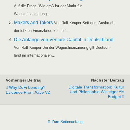
Auf die Fra­ge “Wie groß ist der Markt für
Wagnisfinanzierung…
Makers and Takers
Von Ralf Keu­per Seit dem Aus­bruch
der letz­ten Finanz­kri­se kursiert…
Die Anfän­ge von Ven­ture Capi­tal in Deutsch­land
Von Ralf Keu­per Bei der Wag­nis­fi­nan­zie­rung gilt Deutsch­
land im internationalen…
Vorheriger Beitrag
Nächster Beitrag
Digitale Transformation: Kultur
Why DeFi Lending?
Und Philosophie Wichtiger Als
Evidence From Aave V2
Budget
Zum Seitenanfang