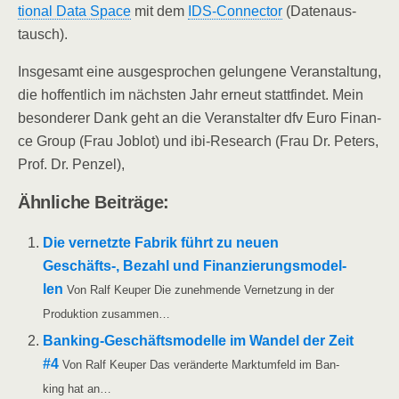
tio­nal Data Space
mit dem
IDS-Con­nec­tor
(Daten­aus­
tausch).
Ins­ge­samt eine aus­ge­spro­chen gelun­ge­ne Ver­an­stal­tung,
die hof­fent­lich im nächs­ten Jahr erneut statt­fin­det. Mein
beson­de­rer Dank geht an die Ver­an­stal­ter dfv Euro Finan­
ce Group (Frau Joblot) und ibi-Rese­arch (Frau Dr. Peters,
Prof. Dr. Penzel),
Ähn­li­che Beiträge:
Die ver­netz­te Fabrik führt zu neu­en
Geschäfts‑, Bezahl und Finan­zie­rungs­mo­del­
len
Von Ralf Keu­per Die zuneh­men­de Ver­net­zung in der
Pro­duk­ti­on zusammen…
Ban­king-Geschäfts­­­mo­­del­­le im Wan­del der Zeit
#4
Von Ralf Keu­per Das ver­än­der­te Markt­um­feld im Ban­
king hat an…