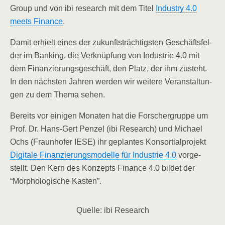
Group und von ibi rese­arch mit dem Titel
Indus­try 4.0
meets Finan­ce
.
Damit erhielt eines der zukunfts­träch­tigs­ten Geschäfts­fel­
der im Ban­king, die Ver­knüp­fung von Indus­trie 4.0 mit
dem Finan­zie­rungs­ge­schäft, den Platz, der ihm zusteht.
In den nächs­ten Jah­ren wer­den wir wei­te­re Ver­an­stal­tun­
gen zu dem The­ma sehen.
Bereits vor eini­gen Mona­ten hat die For­scher­grup­pe um
Prof. Dr. Hans-Gert Pen­zel (ibi Rese­arch) und Micha­el
Ochs (Fraun­ho­fer IESE) ihr geplan­tes Kon­sor­ti­al­pro­jekt
Digi­ta­le Finan­zie­rungs­mo­del­le für Indus­trie 4.0
vor­ge­
stellt. Den Kern des Kon­zepts Finan­ce 4.0 bil­det der
“Mor­pho­lo­gi­sche Kasten”.
Quel­le: ibi Research