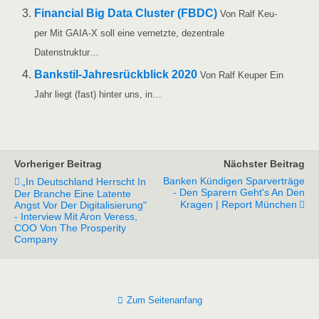
Finan­cial Big Data Clus­ter (FBDC)
Von Ralf Keu­
per Mit GAIA‑X soll eine ver­netz­te, dezen­tra­le
Datenstruktur…
Ban­k­­stil-Jah­­res­rück­­blick 2020
Von Ralf Keu­per Ein
Jahr liegt (fast) hin­ter uns, in…
Vorheriger Beitrag
Nächster Beitrag
Banken Kündigen Sparverträge
„In Deutschland Herrscht In
- Den Sparern Geht's An Den
Der Branche Eine Latente
Kragen | Report München
Angst Vor Der Digitalisierung"
- Interview Mit Aron Veress,
COO Von The Prosperity
Company
Zum Seitenanfang