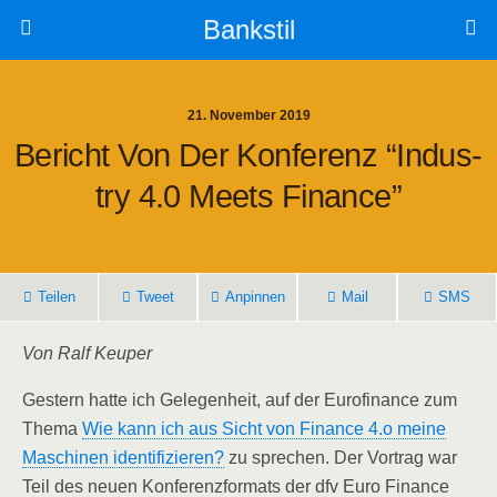
Bankstil
21. November 2019
Bericht Von Der Kon­fe­renz “Indus­
Try 4.0 Meets Finance”
Tei­len
Tweet
Anpin­nen
Mail
SMS
Von Ralf Keuper
Ges­tern hat­te ich Gele­gen­heit, auf der Euro­fi­nan­ce zum
The­ma
Wie kann ich aus Sicht von Finan­ce 4.o mei­ne
Maschi­nen iden­ti­fi­zie­ren?
zu spre­chen. Der Vor­trag war
Teil des neu­en Kon­fe­renz­for­mats der dfv Euro Finan­ce