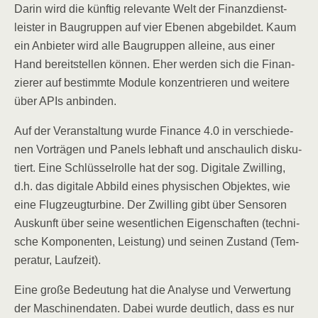
Dar­in wird die künf­tig rele­van­te Welt der Finanz­dienst­
leis­ter in Bau­grup­pen auf vier Ebe­nen abge­bil­det. Kaum
ein Anbie­ter wird alle Bau­grup­pen allei­ne, aus einer
Hand bereit­stel­len kön­nen. Eher wer­den sich die Finan­
zie­rer auf bestimm­te Modu­le kon­zen­trie­ren und wei­te­re
über APIs anbinden.
Auf der Ver­an­stal­tung wur­de Finan­ce 4.0 in ver­schie­de­
nen Vor­trä­gen und Panels leb­haft und anschau­lich dis­ku­
tiert. Eine Schlüs­sel­rol­le hat der sog. Digi­ta­le Zwil­ling,
d.h. das digi­ta­le Abbild eines phy­si­schen Objek­tes, wie
eine Flug­zeug­tur­bi­ne. Der Zwil­ling gibt über Sen­so­ren
Aus­kunft über sei­ne wesent­li­chen Eigen­schaf­ten (tech­ni­
sche Kom­po­nen­ten, Leis­tung) und sei­nen Zustand (Tem­
pe­ra­tur, Laufzeit).
Eine gro­ße Bedeu­tung hat die Ana­ly­se und Ver­wer­tung
der Maschi­nen­da­ten. Dabei wur­de deut­lich, dass es nur