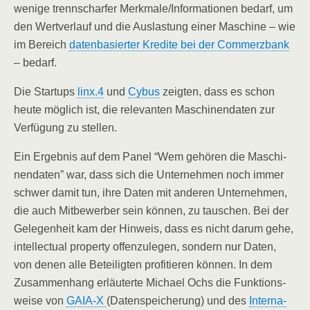
weni­ge trenn­schar­fer Merkmale/​Informationen bedarf, um
den Wert­ver­lauf und die Aus­las­tung einer Maschi­ne – wie
im Bereich
daten­ba­sier­ter Kre­di­te bei der Com­merz­bank
– bedarf.
Die Start­ups
linx.4
und
Cybus
zeig­ten, dass es schon
heu­te mög­lich ist, die rele­van­ten Maschi­nen­da­ten zur
Ver­fü­gung zu stellen.
Ein Ergeb­nis auf dem Panel “Wem gehö­ren die Maschi­
nen­da­ten” war, dass sich die Unter­neh­men noch immer
schwer damit tun, ihre Daten mit ande­ren Unter­neh­men,
die auch Mit­be­wer­ber sein kön­nen, zu tau­schen. Bei der
Gele­gen­heit kam der Hin­weis, dass es nicht dar­um gehe,
intellec­tu­al pro­per­ty offen­zu­le­gen, son­dern nur Daten,
von denen alle Betei­lig­ten pro­fi­tie­ren kön­nen. In dem
Zusam­men­hang erläu­ter­te Micha­el Ochs die Funk­ti­ons­
wei­se von
GAIA‑X
(Daten­spei­che­rung) und des
Inter­na­