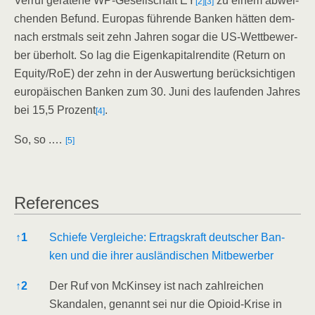
Ver­ruf gera­te­ne WP-Gesell­schaft EY
zu einem abwei­
[2]
[3]
chen­den Befund. Euro­pas füh­ren­de Ban­ken hät­ten dem­
nach erst­mals seit zehn Jah­ren sogar die US-Wett­be­wer­
ber über­holt. So lag die Eigen­ka­pi­tal­ren­di­te (Return on
Equity/​RoE) der zehn in der Aus­wer­tung berück­sich­ti­gen
euro­päi­schen Ban­ken zum 30. Juni des lau­fen­den Jah­res
bei 15,5 Pro­zent
.
[4]
So, so .…
[5]
Refe­ren­ces
Refe­ren­ces
↑
1
Schie­fe Ver­glei­che: Ertrags­kraft deut­scher Ban­
ken und die ihrer aus­län­di­schen Mitbewerber
↑
2
Der Ruf von McK­in­sey ist nach zahl­rei­chen
Skan­da­len, genannt sei nur die Opio­id-Kri­se in