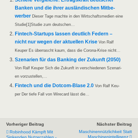
Ban­ken und die ihrer aus­län­di­schen Mit­be­
wer­ber
Die­ser Tage mach­te in den Wirt­schafts­me­di­en eine
Stu­die[1]Stu­die zum deutschen…
Fin­­tech-Star­t­ups las­sen deut­lich Federn –
nicht nur wegen der aktu­el­len Kri­se
Von Ralf
Keu­per Es über­rascht kaum, dass die Coro­­na-Kri­­se nicht…
Sze­na­ri­en für das Ban­king der Zukunft (2050)
Von Ralf Keu­per Sich die Zukunft in ver­schie­de­nen Sze­na­ri­
en vorzustellen,…
Fin­tech und die Dot­­com-Bla­­se 2.0
Von Ralf Keu­
per Der tie­fe Fall von Wire­card lässt die…
Vorheriger Beitrag
Nächster Beitrag
Maschinennützlichkeit Statt
Robinhood Kämpft Mit
Maschinenintelligenz
Sinkenden Nutzerzahlen -