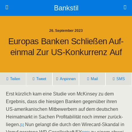
Bankstil
26. September 2023
Euro­pas Ban­ken Schlie­ßen Auf­
Ein­mal Zur US-Kon­kur­renz Auf
Tei­len
Tweet
Anpin­nen
Mail
SMS
Erst kürz­lich kam eine Stu­die von McK­in­sey zu dem
Ergeb­nis, dass die hie­si­gen Ban­ken gegen­über ihren
US-ame­ri­ka­ni­schen Mit­be­wer­bern auf dem deut­schen
Hei­mat­markt in Sachen Pro­fi­ta­bi­li­tät noch immer zurück­
lie­gen.
Nun gelangt die durch den Wire­card-Skan­dal in
[1]