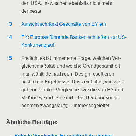
den USA, inzwi­schen eben­falls nicht mehr
der beste
↑
3
Auf­sicht schränkt Geschäf­te von EY ein
↑
4
EY: Euro­pas füh­ren­de Ban­ken schlie­ßen zur US-
Kon­kur­renz auf
↑
5
Frei­lich, es ist immer eine Fra­ge, wel­chen Ver­
gleichs­maß­stab und wel­che Grund­ge­samt­heit
man wählt. Je nach dem Design resul­tie­ren
bestimm­te Ergeb­nis­se. Das zeigt aber, wie weit­
ge­hend sinn­frei Ver­glei­che, wie die von EY und
McK­in­sey sind. Sie sind – bei Bera­tungs­un­ter­
neh­men zwangs­läu­fig – interessegeleitet
Ähn­li­che Beiträge:
Schie­fe Ver­glei­che: Ertrags­kraft deut­scher