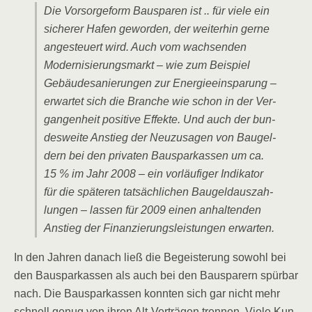
Die Vor­sor­ge­form Bau­spa­ren ist .. für vie­le ein
siche­rer Hafen gewor­den, der wei­ter­hin ger­ne
ange­steu­ert wird. Auch vom wach­sen­den
Moder­ni­sie­rungs­markt – wie zum Bei­spiel
Gebäu­de­sa­nie­run­gen zur Ener­gie­ein­spa­rung –
erwar­tet sich die Bran­che wie schon in der Ver­
gan­gen­heit posi­ti­ve Effek­te. Und auch der bun­
des­wei­te Anstieg der Neu­zu­sa­gen von Bau­gel­
dern bei den pri­va­ten Bau­spar­kas­sen um ca.
15 % im Jahr 2008 – ein vor­läu­fi­ger Indi­ka­tor
für die spä­te­ren tat­säch­li­chen Bau­geld­aus­zah­
lun­gen – las­sen für 2009 einen anhal­ten­den
Anstieg der Finan­zie­rungs­leis­tun­gen erwarten.
In den Jah­ren danach ließ die Begeis­te­rung sowohl bei
den Bau­spar­kas­sen als auch bei den Bau­spa­rern spür­bar
nach. Die Bau­spar­kas­sen konn­ten sich gar nicht mehr
schnell genug von ihren Alt-Ver­trä­gen tren­nen. Vie­le Kun­