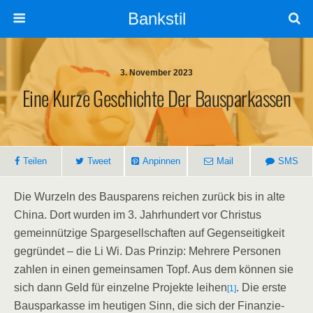
Bankstil
3. November 2023
Eine Kur­ze Geschich­te Der Bausparkassen
Tei­len
Tweet
Anpin­nen
Mail
SMS
Die Wur­zeln des Bau­spa­rens rei­chen zurück bis in alte
Chi­na. Dort wur­den im 3. Jahr­hun­dert vor Chris­tus
gemein­nüt­zi­ge Spar­ge­sell­schaf­ten auf Gegen­sei­tig­keit
gegrün­det – die Li Wi. Das Prin­zip: Meh­re­re Per­so­nen
zah­len in einen gemein­sa­men Topf. Aus dem kön­nen sie
sich dann Geld für ein­zel­ne Pro­jek­te lei­hen
. Die ers­te
[1]
Bau­spar­kas­se im heu­ti­gen Sinn, die sich der Finan­zie­