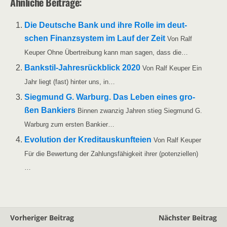
Ähn­li­che Beiträge:
Die Deut­sche Bank und ihre Rol­le im deut­
schen Finanz­sys­tem im Lauf der Zeit
Von Ralf
Keu­per Ohne Über­trei­bung kann man sagen, dass die…
Ban­k­­stil-Jah­­res­rück­­blick 2020
Von Ralf Keu­per Ein
Jahr liegt (fast) hin­ter uns, in…
Sieg­mund G. War­burg. Das Leben eines gro­
ßen Ban­kiers
Bin­nen zwan­zig Jah­ren stieg Sieg­mund G.
War­burg zum ers­ten Bankier…
Evo­lu­ti­on der Kre­dit­aus­kunftei­en
Von Ralf Keu­per
Für die Bewer­tung der Zah­lungs­fä­hig­keit ihrer (poten­zi­el­len)
…
Vorheriger Beitrag
Nächster Beitrag