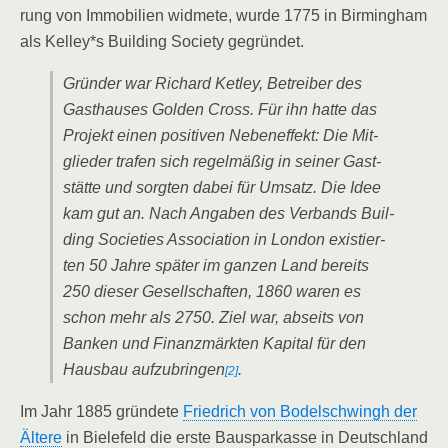
rung von Immo­bi­li­en wid­me­te, wur­de 1775 in Bir­ming­ham
als Kelley*s Buil­ding Socie­ty gegründet.
Grün­der war Richard Ket­ley, Betrei­ber des
Gast­hau­ses Gol­den Cross. Für ihn hat­te das
Pro­jekt einen posi­ti­ven Neben­ef­fekt: Die Mit­
glie­der tra­fen sich regel­mä­ßig in sei­ner Gast­
stät­te und sorg­ten dabei für Umsatz. Die Idee
kam gut an. Nach Anga­ben des Ver­bands Buil­
ding Socie­ties Asso­cia­ti­on in Lon­don exis­tier­
ten 50 Jah­re spä­ter im gan­zen Land bereits
250 die­ser Gesell­schaf­ten, 1860 waren es
schon mehr als 2750. Ziel war, abseits von
Ban­ken und Finanz­märk­ten Kapi­tal für den
Haus­bau auf­zu­brin­gen
.
[2]
Im Jahr 1885 grün­de­te
Fried­rich von Bodel­schwingh der
Älte­re
in Bie­le­feld die ers­te Bau­spar­kas­se in Deutsch­land