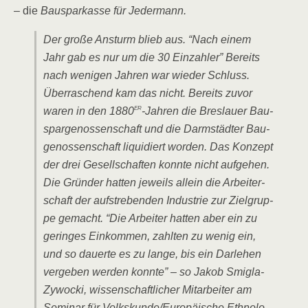
– die
Bau­spar­kas­se für Jedermann.
Der gro­ße Ansturm blieb aus. “Nach einem
Jahr gab es nur um die 30 Ein­zah­ler” Bereits
nach weni­gen Jah­ren war wie­der Schluss.
Über­ra­schend kam das nicht. Bereits zuvor
er
waren in den 1880
-Jah­ren die Bres­lau­er Bau­
spar­ge­nos­sen­schaft und die Darm­städ­ter Bau­
ge­nos­sen­schaft liqui­diert wor­den. Das Kon­zept
der drei Gesell­schaf­ten konn­te nicht auf­ge­hen.
Die Grün­der hat­ten jeweils allein die Arbei­ter­
schaft der auf­stre­ben­den Indus­trie zur Ziel­grup­
pe gemacht. “Die Arbei­ter hat­ten aber ein zu
gerin­ges Ein­kom­men, zahl­ten zu wenig ein,
und so dau­er­te es zu lan­ge, bis ein Dar­le­hen
ver­ge­ben wer­den konn­te” – so Jakob Smi­g­la-
Zywo­cki, wis­sen­schaft­li­cher Mit­ar­bei­ter am
Semi­nar für Volkskunde/​Europäische Eth­no­lo­