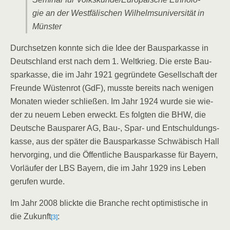
gie an der West­fä­li­schen Wil­helms­uni­ver­si­tät in
Münster
Durch­set­zen konn­te sich die Idee der Bau­spar­kas­se in
Deutsch­land erst nach dem 1. Welt­krieg. Die ers­te Bau­
spar­kas­se, die im Jahr 1921 gegrün­de­te Gesell­schaft der
Freun­de Wüs­ten­rot (GdF), muss­te bereits nach weni­gen
Mona­ten wie­der schlie­ßen. Im Jahr 1924 wur­de sie wie­
der zu neu­em Leben erweckt. Es folg­ten die BHW, die
Deut­sche Bau­spa­rer AG, Bau‑, Spar- und Ent­schul­dungs­
kas­se, aus der spä­ter die Bau­spar­kas­se Schwä­bisch Hall
her­vor­ging, und die Öffent­li­che Bau­spar­kas­se für Bay­ern,
Vor­läu­fer der LBS Bay­ern, die im Jahr 1929 ins Leben
geru­fen wurde.
Im Jahr 2008 blick­te die Bran­che recht opti­mis­ti­sche in
die Zukunft
:
[3]