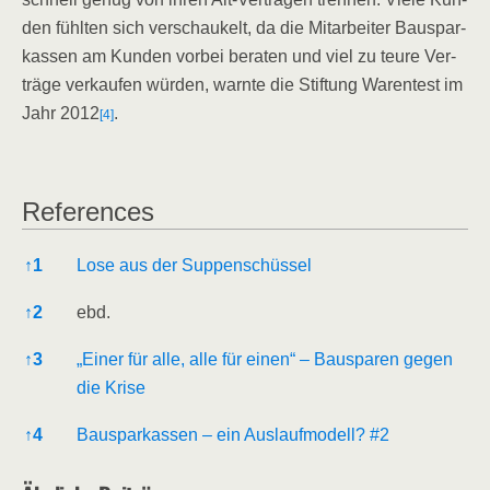
den fühl­ten sich ver­schau­kelt, da die Mit­ar­bei­ter Bau­spar­
kas­sen am Kun­den vor­bei bera­ten und viel zu teu­re Ver­
trä­ge ver­kau­fen wür­den, warn­te die Stif­tung Waren­test im
Jahr 2012
.
[4]
Refe­ren­ces
Refe­ren­ces
↑
1
Lose aus der Suppenschüssel
↑
2
ebd.
↑
3
„Einer für alle, alle für einen“ – Bau­spa­ren gegen
die Krise
↑
4
Bau­spar­kas­sen – ein Aus­lauf­mo­dell? #2