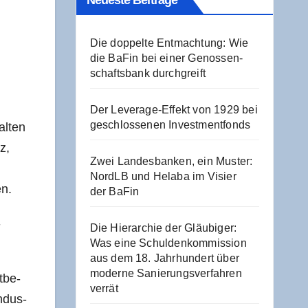
Neu­es­te Beiträge
Die dop­pel­te Ent­mach­tung: Wie
die BaFin bei einer Genos­sen­
schafts­bank durchgreift
Der Levera­ge-Effekt von 1929 bei
geschlos­se­nen Investmentfonds
 alten
z,
Zwei Lan­des­ban­ken, ein Mus­ter:
NordLB und Hela­ba im Visier
en.
der BaFin
­
Die Hier­ar­chie der Gläu­bi­ger:
Was eine Schul­den­kom­mis­si­on
aus dem 18. Jahr­hun­dert über
moder­ne Sanie­rungs­ver­fah­ren
t­be­
verrät
Indus­