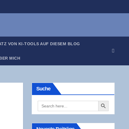
SATZ VON KI-TOOLS AUF DIE­SEM BLOG
BER MICH
Suche
Search Button
Search
for: