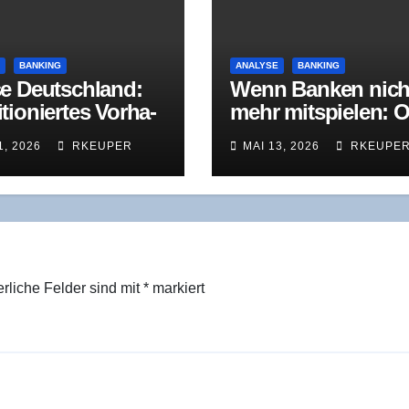
E
BANKING
ANALYSE
BANKING
e Deutsch­land:
Wenn Ban­ken nich
tio­nier­tes Vor­ha­
mehr mit­spie­len: O
bekann­te
Bih­ler Maschi­nen­f
1, 2026
RKEUPER
MAI 13, 2026
RKEUPE
usforderungen
brik in der
Restrukturierung
erliche Felder sind mit
*
markiert