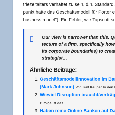
trie­zeit­al­ters ver­haf­tet zu sein, d.h. Stan­dar­
punkt hat­te das Geschäfts­mo­dell für Por­ter e
busi­ness model”). Ein Feh­ler, wie Taps­cott
Our view is nar­rower than this. Q
tec­tu­re of a firm, spe­ci­fi­cal­ly 
its cor­po­ra­te boun­da­ries) to crea­t
strategist…
Ähn­li­che Beiträge:
Geschäfts­mo­del­lin­no­va­ti­on im B
(Mark John­son)
Von Ralf Keu­per In den 
Wie­viel Dis­rup­ti­on braucht/​​vertr
zufol­ge ist das…
Haben rei­ne Online-Ban­ken auf Da