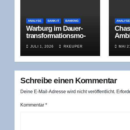
ANALYSE
BANK-IT
BANKING
ANALYS
War­burg im Dau­er­
Cha­s
trans­for­ma­ti­ons­mo­
Ambi­
dus: Was der Jah­res­
ben, 
JULI 1, 2026
RKEUPER
MAI 2
ver­lust 2025 wirk­
Hera
lich zeigt
Schreibe einen Kommentar
Deine E-Mail-Adresse wird nicht veröffentlicht.
Erford
Kommentar
*