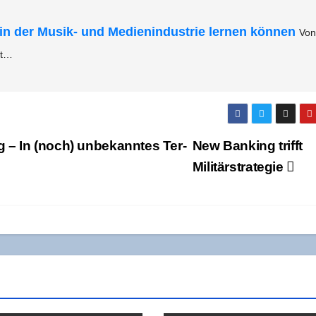
n der Musik- und Medi­en­in­dus­trie ler­nen kön­nen
Von
st…
ng – In (noch) unbe­kann­tes Ter­
New Ban­king trifft
Militärstrategie