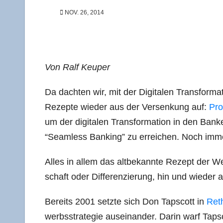
NOV. 26, 2014
Von Ralf Keuper
Da dach­ten wir, mit der Digi­ta­len Trans­for­ma
Rezep­te wie­der aus der Ver­sen­kung auf:
Pro­
um der digi­ta­len Trans­for­ma­ti­on in den Ba
“Seam­less Ban­king” zu errei­chen. Noch immer
Alles in allem das alt­be­kann­te Rezept der Wett
schaft oder Dif­fe­ren­zie­rung, hin und wie­d
Bereits 2001 setz­te sich Don Taps­cott in
Reth
werbs­stra­te­gie aus­ein­an­der. Dar­in warf Tap