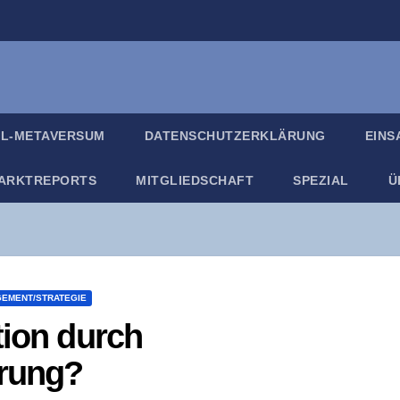
IL-META­VER­SUM
DATEN­SCHUTZ­ER­KLÄ­RUNG
EIN­
ARKT­RE­PORTS
MIT­GLIED­SCHAFT
SPE­ZI­AL
Ü
EMENT/STRATEGIE
­ti­on durch
erung?