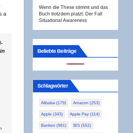
­
Wenn die The­se stimmt und das
s a
Buch trotz­dem platzt: Der Fall
Situa­tio­nal Awareness
i­
hin
Beliebte Beiträge
Schlag­wör­ter
Alibaba
(179)
Amazon
(253)
Apple
(343)
Apple Pay
(114)
Banken
(981)
BIS
(552)
n