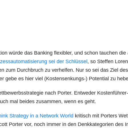
­ti­on wür­de das Ban­king fle­xi­bler, und schon tau­chen die
zess­au­to­ma­ti­sie­rung sei der Schlüs­sel
, so Stef­fen Loren
n­ken zum Durch­bruch zu ver­hel­fen. Nur so sei das Ziel des
 gebe es hier viel (Kos­ten­sen­kungs-) Poten­ti­al zu heb
­be­werbs­stra­te­gie nach Por­ter. Ent­we­der Kos­ten­füh­rer
er auch mal bei­des zusam­men, wenn es geht.
ink Stra­tegy in a Net­work World
kri­tisch mit Por­ters Wet
s­cott Por­ter vor, noch immer in den Denk­ka­te­go­rien des 