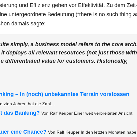
di­sie­rung und Effi­zi­enz gehen vor Effek­ti­vi­tät. Zu dem Zeit
ine unter­ge­ord­ne­te Bedeu­tung (“the­re is no such thing a
 schon damals sagte:
uite sim­ply, a busi­ness model refers to the core arch
how it deploys all rele­vant resour­ces (not just tho­se wit
e dif­fe­ren­tia­ted value for cus­to­mers. His­to­ri­cal­ly,
an­king – In (noch) unbe­kann­tes Ter­rain vor­stos­sen
letz­ten Jah­ren hat die Zahl…
ägt das Ban­king?
Von Ralf Keu­per Einer weit ver­brei­te­ten Ansicht
u­er eine Chan­ce?
Von Ralf Keu­per In den letz­ten Mona­ten habe