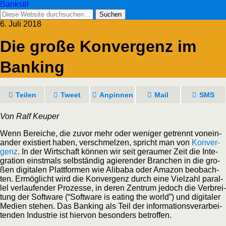
Bankstil
6. Juli 2018
Die gro­ße Kon­ver­genz im
Banking
Tei­len
Tweet
Anpin­nen
Mail
SMS
Von Ralf Keuper
Wenn Berei­che, die zuvor mehr oder weni­ger getrennt von­ein­
an­der exis­tiert haben, ver­schmel­zen, spricht man von
Kon­ver­
genz
. In der Wirt­schaft kön­nen wir seit gerau­mer Zeit die Inte­
gra­ti­on einst­mals selb­stän­dig agie­ren­der Bran­chen in die gro­
ßen digi­ta­len Platt­for­men wie Ali­baba oder Ama­zon beob­ach­
ten. Ermög­licht wird die Kon­ver­genz durch eine Viel­zahl par­al­
lel ver­lau­fen­der Pro­zes­se, in deren Zen­trum jedoch die Ver­brei­
tung der Soft­ware (“Soft­ware is eating the world”) und digi­ta­ler
Medi­en ste­hen. Das Ban­king als Teil der infor­ma­ti­ons­ver­ar­bei­
ten­den Indus­trie ist hier­von beson­ders betroffen.