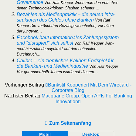
Gover­nan­ce
Von Ralf Keu­per Wenn man den ver­schie­
de­nen Tech­no­lo­gie­kri­ti­kern Glau­ben schenkt,…
Bezah­len als Medi­en­prak­tik – die neu­en Infra­
struk­tu­ren des Gel­des ohne Ban­ken
Von Ralf
Keu­per Die ver­än­der­ten Bezahl­ge­wohn­hei­ten, vor allem
der jüngeren…
Face­book baut inter­na­tio­na­les Zah­lungs­sys­tem
und “dis­rupt­ed” sich selbst
Von Ralf Keu­per Wäh­
rend hier­zu­lan­de pay­di­rekt auf den natio­na­len
Durchbruch…
Cali­bra – ein ziem­li­ches Kali­ber: End­spiel für
die Ban­ken- und Medi­en­in­dus­trie
Von Ralf Keu­per
Vor gut andert­halb Jah­ren wur­de auf diesem…
Vorheriger Beitrag
Bankstil Kooperiert Mit Dem Wirecard -
Corporate Blog
Nächster Beitrag
Macquarie Group: Open APIs For Banking
Innovation
Zum Seitenanfang
Mobil
Desktop