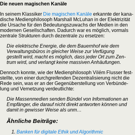
Die neu­en magi­schen Kanäle
In sei­nem Klas­si­ker
Die magi­schen Kanä­le
erkann­te der kana­
di­sche Medi­en­phi­lo­soph Mar­shall McLuhan in der Elek­tri­zi­tät
die Ursa­che für den Bedeu­tungs­zu­wachs der Medi­en in den
moder­nen Gesell­schaf­ten. Dadurch war es mög­lich, vor­mals
zen­tra­le Struk­tu­ren durch dezen­tra­le zu ersetzen:
Die elek­tri­sche Ener­gie, die dem Bau­ern­hof wie dem
Ver­wal­tungs­bü­ros in glei­cher Wei­se zur Ver­fü­gung
gestellt wird, macht es mög­lich, dass jeder Ort zum Zen­
trum wird, und ver­langt kei­ne mas­si­ven Anhäufungen.
Den­noch konn­te, wie der Medi­en­phi­lo­soph Vilém Flus­ser fest­
stell­te, von einer durch­grei­fen­den Dezen­tra­li­sie­rung nicht die
Rede sein, was er an der Gegen­über­stel­lung von Ver­bün­de­
lung und Ver­net­zung verdeutlichte:
Die Mas­sen­me­di­en sen­den Bün­del von Infor­ma­tio­nen an
Emp­fän­ger, die dar­auf nicht direkt ant­wor­ten kön­nen und
damit in gewis­ser Wei­se als unm…
Ähn­li­che Beiträge:
Ban­ken für digi­ta­le Ethik und Algo­rith­mic