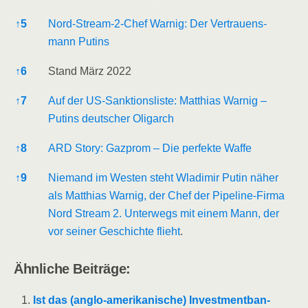
↑
5
Nord-Stream-2-Chef War­nig: Der Ver­trau­ens­
mann Putins
↑
6
Stand März 2022
↑
7
Auf der US-Sank­ti­ons­lis­te: Mat­thi­as War­nig –
Putins deut­scher Oligarch
↑
8
ARD Sto­ry: Gaz­prom – Die per­fek­te Waffe
↑
9
Nie­mand im Wes­ten steht Wla­di­mir Putin näher
als Mat­thi­as War­nig, der Chef der Pipe­line-Fir­ma
Nord Stream 2. Unter­wegs mit einem Mann, der
vor sei­ner Geschich­te flieht
.
Ähn­li­che Beiträge:
Ist das (ang­­lo-ame­ri­­ka­­ni­­sche) Invest­ment­ban­