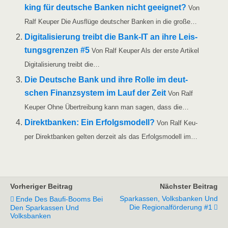
king für deut­sche Ban­ken nicht geeig­net?
Von
Ralf Keu­per Die Aus­flü­ge deut­scher Ban­ken in die große…
Digi­ta­li­sie­rung treibt die Bank-IT an ihre Leis­
tungs­gren­zen #5
Von Ralf Keu­per Als der ers­te Arti­kel
Digi­ta­li­sie­rung treibt die…
Die Deut­sche Bank und ihre Rol­le im deut­
schen Finanz­sys­tem im Lauf der Zeit
Von Ralf
Keu­per Ohne Über­trei­bung kann man sagen, dass die…
Direkt­ban­ken: Ein Erfolgs­mo­dell?
Von Ralf Keu­
per Direkt­ban­ken gel­ten der­zeit als das Erfolgs­mo­dell im…
Vorheriger Beitrag
Nächster Beitrag
Sparkassen, Volksbanken Und
Ende Des Baufi-Booms Bei
Die Regionalförderung #1
Den Sparkassen Und
Volksbanken