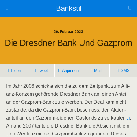
Bankstil
20. Februar 2023
Die Dresd­ner Bank Und Gazprom
Tei­len
Tweet
Anpin­nen
Mail
SMS
Im Jahr 2006 schick­te sich die zu dem Zeit­punkt zum Alli­
anz-Kon­zern gehö­ren­de Dresd­ner Bank an, einen Anteil
an der Gaz­prom-Bank zu erwer­ben. Der Deal kam nicht
zustan­de, da die Gaz­prom-Bank beschloss, den Akti­en­
an­teil an den Gaz­prom-eige­nen Gas­fonds zu ver­kau­fen
.
[1]
Anfang 2007 teil­te die Dresd­ner Bank die Absicht mit, ein
Joint-Ven­ture mit der Gaz­prom­bank zu grün­den. Die­ses