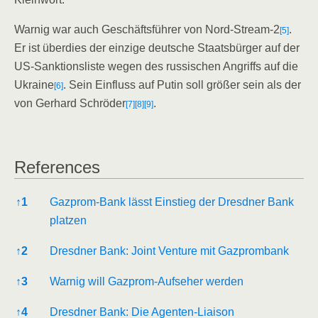
War­nig war auch Geschäfts­füh­rer von Nord-Stream‑2
.
[5]
Er ist über­dies der ein­zi­ge deut­sche Staats­bür­ger auf der
US-Sank­ti­ons­lis­te wegen des rus­si­schen Angriffs auf die
Ukrai­ne
. Sein Ein­fluss auf Putin soll grö­ßer sein als der
[6]
von Ger­hard Schrö­der
.
[7]
[8]
[9]
Refe­ren­ces
Refe­ren­ces
↑
1
Gaz­prom-Bank lässt Ein­stieg der Dresd­ner Bank
platzen
↑
2
Dresd­ner Bank: Joint Ven­ture mit Gazprombank
↑
3
War­nig will Gaz­prom-Auf­se­her werden
↑
4
Dresd­ner Bank: Die Agenten-Liaison