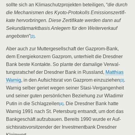
soll­te
sich an Kli­ma­schutz­pro­jek­ten betei­li­gen, “
die durch
die Mecha­nis­men des Kyo­to-Pro­to­kolls Emis­si­ons­zer­ti­fi­
ka­te her­vor­brin­gen. Die­se Zer­ti­fi­ka­te wer­den dann auf
Sekun­där­markt­ba­sis Anle­gern für den Wei­ter­ver­kauf
ange­bo­ten
”
.
[2]
Aber auch zur Mut­ter­ge­sell­schaft der Gaz­prom-Bank,
dem Ener­gie­kon­zern Gaz­prom, unter­hielt die Dresd­ner
Bank bes­te Kon­tak­te. So plan­te der dama­li­ge Ver­wal­
tungs­rats­chef der Dresd­ner Bank in Russ­land,
Mat­thi­as
War­nig
, in den Auf­sichts­rat von Gaz­prom ein­zu­zie­hen
.
[3]
War­nig sel­ber geriet wegen sei­ner Sta­si-Ver­gan­gen­heit
und sei­ner guten per­sön­li­chen Bezie­hung zur Wla­di­mir
Putin in die Schlag­zei­len
.
Die Dresd­ner Bank hat­te
[4]
War­nig 1991 nach St. Peters­burg ent­sandt, um dort das
Bank­ge­schäft auf­zu­bau­en. Bereits 1990 wur­de er Auf­
sichts­rats­vor­sit­zen­der der Invest­ment­bank Dresd­ner
Kleinwort.