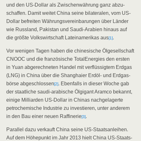
und den US-Dol­lar als Zwi­schen­wäh­rung ganz abzu­
schaf­fen. Damit wei­tet Chi­na sei­ne bila­te­ra­len, vom US-
Dol­lar befrei­ten Wäh­rungs­ver­ein­ba­run­gen über Län­der
wie Russ­land, Paki­stan und Sau­di-Ara­bi­en hin­aus auf
die größ­te Volks­wirt­schaft Latein­ame­ri­kas aus
.
[1]
Vor weni­gen Tagen haben die chi­ne­si­sche Ölge­sell­schaft
CNOOC und die fran­zö­si­sche Total­Ener­gies den ers­ten
in Yuan abge­rech­ne­ten Han­del mit ver­flüs­sig­tem Erd­gas
(LNG) in Chi­na über die Shang­hai­er Erd­öl- und Erd­gas­
bör­se abge­schlos­sen
. Eben­falls in die­ser Woche gab
[2]
der staat­li­che sau­di-ara­bi­sche Ölgi­gant Aram­co bekannt,
eini­ge Mil­li­ar­den US-Dol­lar in Chi­nas nach­ge­la­ger­te
petro­che­mi­sche Indus­trie zu inves­tie­ren, unter ande­rem
in den Bau einer neu­en Raf­fi­ne­rie
.
[3]
Par­al­lel dazu ver­kauft Chi­na sei­ne US-Staats­an­lei­hen.
Auf dem Höhe­punkt im Jahr 2013 hielt Chi­na US-Staats­