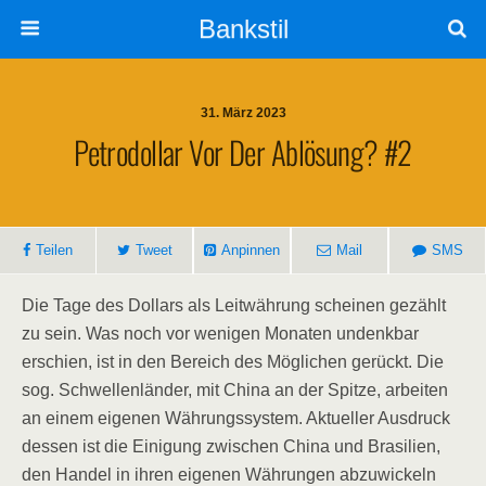
Bankstil
31. März 2023
Petro­dol­lar Vor Der Ablö­sung? #2
Tei­len
Tweet
Anpin­nen
Mail
SMS
Die Tage des Dol­lars als Leit­wäh­rung schei­nen gezählt
zu sein. Was noch vor weni­gen Mona­ten undenk­bar
erschien, ist in den Bereich des Mög­li­chen gerückt. Die
sog. Schwel­len­län­der, mit Chi­na an der Spit­ze, arbei­ten
an einem eige­nen Wäh­rungs­sys­tem. Aktu­el­ler Aus­druck
des­sen ist die Eini­gung zwi­schen Chi­na und Bra­si­li­en,
den Han­del in ihren eige­nen Wäh­run­gen abzu­wi­ckeln