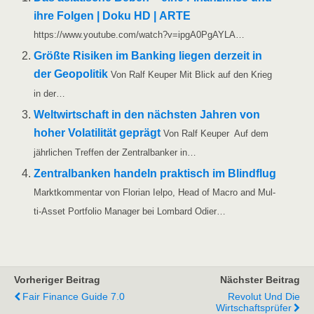
ihre Fol­gen | Doku HD | ARTE
https://www.youtube.com/watch?v=ipgA0PgAYLA…
Größ­te Risi­ken im Ban­king lie­gen der­zeit in
der Geo­po­li­tik
Von Ralf Keu­per Mit Blick auf den Krieg
in der…
Welt­wirt­schaft in den nächs­ten Jah­ren von
hoher Vola­ti­li­tät geprägt
Von Ralf Keu­per Auf dem
jähr­li­chen Tref­fen der Zen­tral­ban­ker in…
Zen­tral­ban­ken han­deln prak­tisch im Blind­flug
Markt­kom­men­tar von Flo­ri­an Iel­po, Head of Macro and Mul­­
ti-Asset Port­fo­lio Mana­ger bei Lom­bard Odier…
Vorheriger Beitrag
Nächster Beitrag
Fair Finance Guide 7.0
Revolut Und Die
Wirtschaftsprüfer