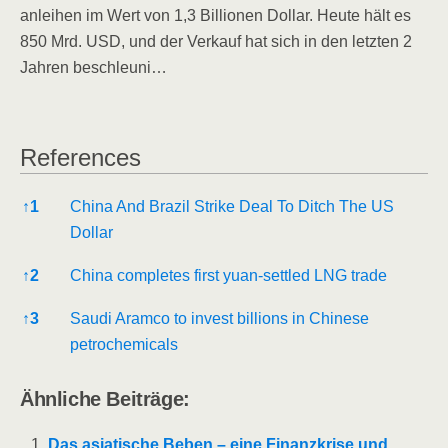
an­lei­hen im Wert von 1,3 Bil­lio­nen Dol­lar. Heu­te hält es
850 Mrd. USD, und der Ver­kauf hat sich in den letz­ten 2
Jah­ren beschleuni…
Refe­ren­ces
Refe­ren­ces
↑
1
Chi­na And Bra­zil Strike Deal To Ditch The US
Dollar
↑
2
Chi­na com­ple­tes first yuan-sett­led LNG trade
↑
3
Sau­di Aram­co to invest bil­li­ons in Chi­ne­se
petrochemicals
Ähn­li­che Beiträge:
Das asia­ti­sche Beben – eine Finanz­kri­se und