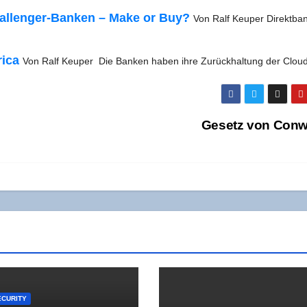
l­­len­­ger-Ban­ken – Make or Buy?
Von Ralf Keu­per Direkt­ba
i­ca
Von Ralf Keu­per Die Ban­ken haben ihre Zurück­hal­tung der Clo
Gesetz von Con
CURITY