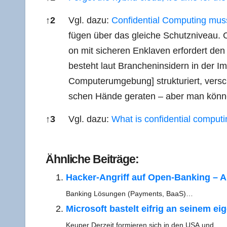
↑
2
Vgl. dazu:
Con­fi­den­ti­al Com­pu­ting m
fü­gen über das glei­che Schutz­ni­veau. Con
on mit siche­ren Enkla­ven erfor­dert den Ei
besteht laut Bran­chen­in­si­dern in der I
Com­pu­ter­um­ge­bung] struk­tu­riert, ver­
schen Hän­de gera­ten – aber man kön­n
↑
3
Vgl. dazu:
What is con­fi­den­ti­al com­pu
Refe­ren­ces
Ähn­li­che Beiträge:
Hacker-Angriff auf Open-Ban­king – An
Ban­king Lösun­gen (Pay­ments, BaaS)…
Micro­soft bas­telt eif­rig an sei­nem 
Keu­per Der­zeit for­mie­ren sich in den USA und…