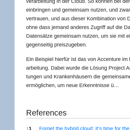
ver­ar­bei­tung in der Cloud. So kön­nen bei de
ein­brin­gen und gemein­sam nut­zen, und zwar 
ver­trau­en, und aus die­ser Kom­bi­na­ti­on vo
ohne dass jemand ande­res Zugriff auf die Da
Daten­sät­ze gemein­sam nut­zen, um sie mit ei
gegen­sei­tig preiszugeben.
Ein Bei­spiel hier­für ist das von Accen­ture im let
ar­bei­tung. Dabei wur­de die Lösung Pro­ject A
tun­gen und Kran­ken­häu­sern die gemein­sa­m
ermög­li­chen, um neue Erkennt­nis­se ü…
Refe­ren­ces
↑
1
For­get the hybrid cloud; it’s time for the c