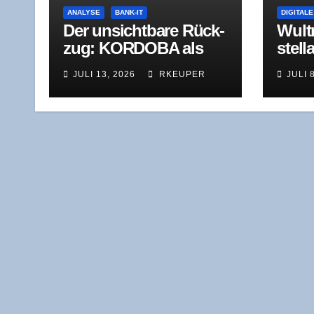
ANALYSE
BANK-IT
DIGITALE
Der unsicht­ba­re Rück­
Wul­t
zug: KORDOBA als
stel­l
Fall­stu­die zur Halb­
Quant
JULI 13, 2026
RKEUPER
JULI 
werts­zeit von
Kernbankensystemen