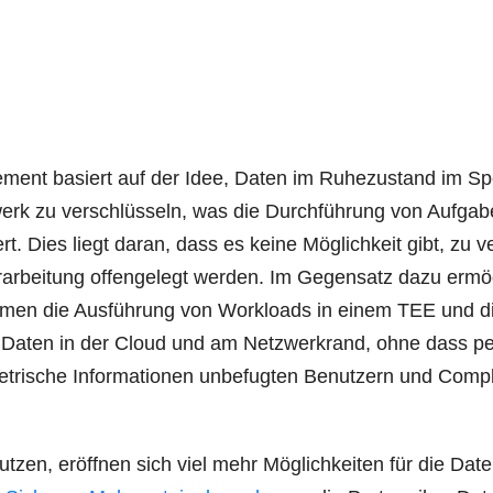
e­ment basiert auf der Idee, Daten im Ruhe­zu­stand im Sp
erk zu ver­schlüs­seln, was die Durch­füh­rung von Auf­ga­
. Dies liegt dar­an, dass es kei­ne Mög­lich­keit gibt, zu v
r­ar­bei­tung offen­ge­legt wer­den. Im Gegen­satz dazu ermö
­neh­men die Aus­füh­rung von Workloads in einem TEE und d
 von Daten in der Cloud und am Netz­werk­rand, ohne dass pe
­tri­sche Infor­ma­tio­nen unbe­fug­ten Benut­zern und Com­pl
ut­zen, eröff­nen sich viel mehr Mög­lich­kei­ten für die Dat