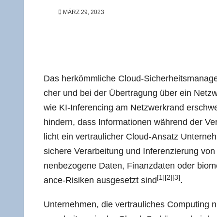
MÄRZ 29, 2023
Das her­kömm­li­che Cloud-Sicher­heits­ma­nag
cher und bei der Über­tra­gung über ein Netz­w
wie KI-Infe­ren­cing am Netz­werk­rand erschwert
hin­dern, dass Infor­ma­tio­nen wäh­rend der Ve
licht ein ver­trau­li­cher Cloud-Ansatz Unter
siche­re Ver­ar­bei­tung und Infe­ren­zie­rung
nen­be­zo­ge­ne Daten, Finanz­da­ten oder bio­me
[1]
[2]
[3]
ance-Risi­ken aus­ge­setzt sind
.
Unter­neh­men, die ver­trau­li­ches Com­pu­ting n