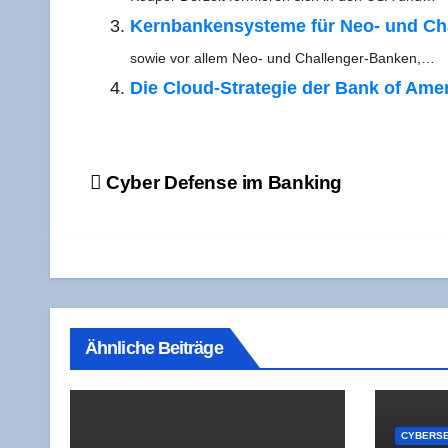
Kern­ban­ken­sys­te­me für Neo- und Cha
sowie vor allem Neo- und Challenger-Banken,…
Die Cloud-Stra­­te­­gie der Bank of Ame­r
Beitragsnavigation
Cyber Defen­se im Banking
Ähnliche Beiträge
CYBERSE