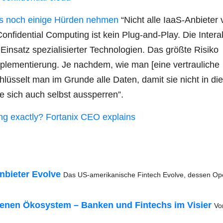
uss noch eini­ge Hür­den neh­men
“Nicht alle IaaS-Anbie­ter 
­fi­den­ti­al Com­pu­ting ist kein Plug-and-Play. Die Inter­ak­
n­satz spe­zia­li­sier­ter Tech­no­lo­gien. Das größ­te Risi­ko
mple­men­tie­rung. Je nach­dem, wie man [eine ver­trau­li­che
schlüs­selt man im Grun­de alle Daten, damit sie nicht in die
e sich auch selbst aussperren”.
­ting exact­ly? Forta­nix CEO explains
bie­ter Evol­ve
Das US-ame­ri­­ka­­ni­­sche Fin­tech Evol­ve, des­sen O
eige­nen Öko­sys­tem – Ban­ken und Fintechs im Visier
Vo