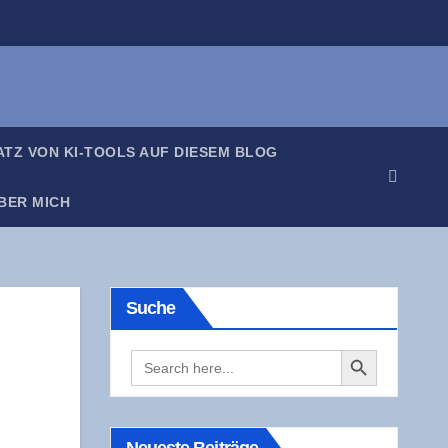
SATZ VON KI-TOOLS AUF DIE­SEM BLOG
BER MICH
Suche
Search Button
Search
for: