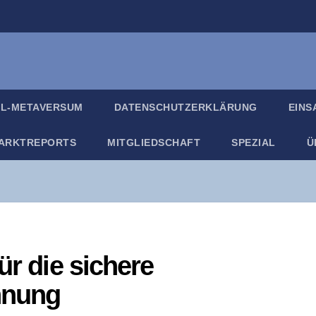
IL-META­VER­SUM
DATEN­SCHUTZ­ER­KLÄ­RUNG
EIN­
ARKT­RE­PORTS
MIT­GLIED­SCHAFT
SPE­ZI­AL
Ü
für die siche­re
hnung