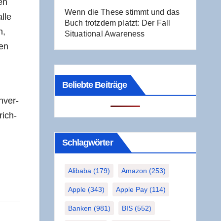
en
Wenn die The­se stimmt und das
lle
Buch trotz­dem platzt: Der Fall
n,
Situa­tio­nal Awareness
men
Beliebte Beiträge
n­ver­
rich­
Schlag­wör­ter
Alibaba
(179)
Amazon
(253)
Apple
(343)
Apple Pay
(114)
Banken
(981)
BIS
(552)