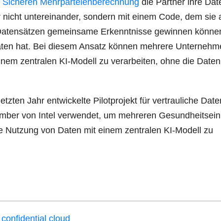
r
Siche­ren Mehr­par­tei­en­be­rech­nung
die Part­ner ihre Dat
nicht unter­ein­an­der, son­dern mit einem Code, dem sie a
n Daten­sät­zen gemein­sa­me Erkennt­nis­se gewin­nen kön­ne
ten hat. Bei die­sem Ansatz kön­nen meh­re­re Unter­neh­
nem zen­tra­len KI-Modell zu ver­ar­bei­ten, ohne die Daten
z­ten Jahr ent­wi­ckel­te Pilot­pro­jekt für ver­trau­li­che Date
mber von Intel ver­wen­det, um meh­re­ren Gesund­heits­ein­
e Nut­zung von Daten mit einem zen­tra­len KI-Modell zu
on­fi­den­ti­al cloud