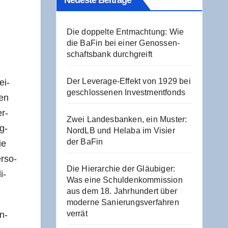
Neu­es­te Beiträge
Die dop­pel­te Ent­mach­tung: Wie
die BaFin bei einer Genos­sen­
schafts­bank durchgreift
Der Levera­ge-Effekt von 1929 bei
ei­
geschlos­se­nen Investmentfonds
ben
er­
Zwei Lan­des­ban­ken, ein Mus­ter:
g­
NordLB und Hela­ba im Visier
der BaFin
ie
r­so­
Die Hier­ar­chie der Gläu­bi­ger:
i­
Was eine Schul­den­kom­mis­si­on
aus dem 18. Jahr­hun­dert über
moder­ne Sanie­rungs­ver­fah­ren
verrät
en­