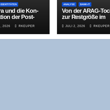
 IDENTITÄTEN
ANALYSE
BANK-IT
ra und die Kon­
Von der ARAG-Toch
a­ti­on der Post-
zur Rest­grö­ße im
en-Identität
Axway-Kon­zern: D
8, 2026
RKEUPER
JULI 2, 2026
RKEUPER
Odys­see der All­da­
Sys­tems als Lehr­s
über Archi­tek­tur­
macht-Ver­lust dur
chro­ni­sche
Unterinvestition