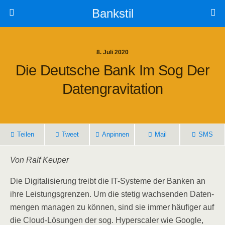
Bankstil
8. Juli 2020
Die Deut­sche Bank Im Sog Der
Datengravitation
Tei­len
Tweet
Anpin­nen
Mail
SMS
Von Ralf Keuper
Die Digi­ta­li­sie­rung treibt die IT-Sys­te­me der Ban­ken an
ihre Leis­tungs­gren­zen. Um die ste­tig wach­sen­den Daten­
men­gen mana­gen zu kön­nen, sind sie immer häu­fi­ger auf
die Cloud-Lösun­gen der sog. Hypers­ca­ler wie Goog­le,