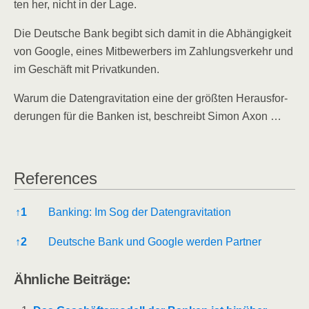
ten her, nicht in der Lage.
Die Deut­sche Bank begibt sich damit in die Abhän­gig­keit
von Goog­le, eines Mit­be­wer­bers im Zah­lungs­ver­kehr und
im Geschäft mit Privatkunden.
War­um die Daten­gra­vi­ta­ti­on eine der größ­ten Her­aus­for­
de­run­gen für die Ban­ken ist, beschreibt Simon Axon …
Refe­ren­ces
Refe­ren­ces
↑
1
Ban­king: Im Sog der Datengravitation
↑
2
Deut­sche Bank und Goog­le wer­den Partner
Ähn­li­che Beiträge: