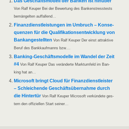
Das Geschäfts­mo­dell der Ban­ken ist hin­über
Von Ralf Keu­per Bei der Bewer­tung des Ban­ken­stress­tests
bemän­gel­ten auffallend…
Finanz­dienst­leis­tun­gen im Umbruch – Kon­se­
quen­zen für die Qua­li­fi­ka­ti­ons­ent­wick­lung von
Bank­an­ge­stell­ten
Von Ralf Keu­per Der einst attrak­ti­ve
Beruf des Bank­kauf­manns bzw.…
Ban­king-Geschäfts­­­mo­­del­­le im Wan­del der Zeit
#4
Von Ralf Keu­per Das ver­än­der­te Markt­um­feld im Ban­
king hat an…
Micro­soft bringt Cloud für Finanz­dienst­leis­ter
– Schlei­chen­de Geschäfts­über­nah­me durch
die Hin­ter­tür
Von Ralf Keu­per Micro­soft ver­kün­de­te ges­
tern den offi­zi­el­len Start seiner…