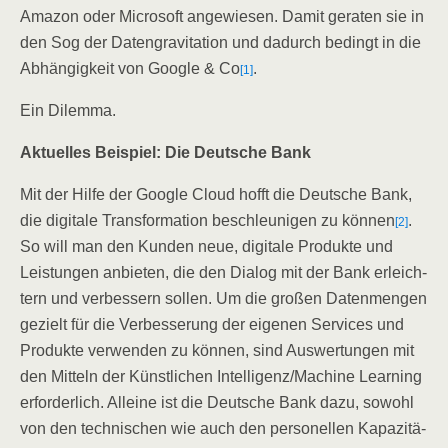
Ama­zon oder Micro­soft ange­wie­sen. Damit gera­ten sie in
den Sog der Daten­gra­vi­ta­ti­on und dadurch bedingt in die
Abhän­gig­keit von Goog­le & Co
.
[1]
Ein Dilem­ma.
Aktu­el­les Bei­spiel: Die Deut­sche Bank
Mit der Hil­fe der Goog­le Cloud hofft die Deut­sche Bank,
die digi­ta­le Trans­for­ma­ti­on beschleu­ni­gen zu kön­nen
.
[2]
So will man den Kun­den neue, digi­ta­le Pro­duk­te und
Leis­tun­gen anbie­ten, die den Dia­log mit der Bank erleich­
tern und ver­bes­sern sol­len. Um die gro­ßen Daten­men­gen
gezielt für die Ver­bes­se­rung der eige­nen Ser­vices und
Pro­duk­te ver­wen­den zu kön­nen, sind Aus­wer­tun­gen mit
den Mit­teln der Künst­li­chen Intelligenz/​Machine Lear­ning
erfor­der­lich. Allei­ne ist die Deut­sche Bank dazu, sowohl
von den tech­ni­schen wie auch den per­so­nel­len Kapa­zi­tä­